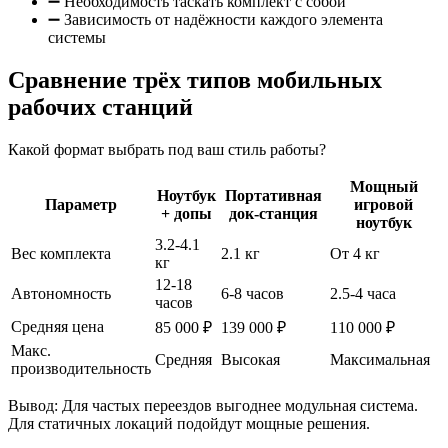
➖ Необходимость таскать комплект с собой
➖ Зависимость от надёжности каждого элемента
системы
Сравнение трёх типов мобильных
рабочих станций
Какой формат выбрать под ваш стиль работы?
Мощный
Ноутбук
Портативная
Параметр
игровой
+ допы
док-станция
ноутбук
3.2-4.1
Вес комплекта
2.1 кг
От 4 кг
кг
12-18
Автономность
6-8 часов
2.5-4 часа
часов
Средняя цена
85 000 ₽
139 000 ₽
110 000 ₽
Макс.
Средняя
Высокая
Максимальная
производительность
Вывод: Для частых переездов выгоднее модульная система.
Для статичных локаций подойдут мощные решения.