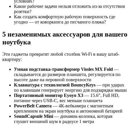
условиях?
Какие рабочие задачи нельзя отложить из-за отсутствия
розетки?
Как создать комфортную рабочую поверхность где
угодно — от коворкинга до песчаного пляжа?
5 незаменимых аксессуаров для вашего
ноутбука
Эти гаджеты превратят любой столбик Wi-Fi в вашу штаб-
квартиру:
Умная подставка-трансформер Vissles MX Fold
—
складывается до размеров планшета, регулируется по
высоте даже на неровной поверхности
Клавиатура с технологией BouncyKeys
— при ударах
по клавишам генерирует энергию для подзарядки мыши
Портативный монитор Eyoyo X3
— 15.6”, Full HD,
питание через USB-C, вес меньше планшета
PowerBelt Camera
— 4К-вебкамера с магнитным
креплением на экран ноутбука и автономной батареей
SoundCapsule Mini
— динамик-колонка, которая
глушит внешний шум в радиусе 1 метра