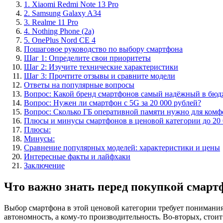
1. Xiaomi Redmi Note 13 Pro
2. Samsung Galaxy A34
3. Realme 11 Pro
4. Nothing Phone (2a)
5. OnePlus Nord CE 4
Пошаговое руководство по выбору смартфона
Шаг 1: Определите свои приоритеты
Шаг 2: Изучите технические характеристики
Шаг 3: Прочтите отзывы и сравните модели
Ответы на популярные вопросы
Вопрос: Какой бренд смартфонов самый надёжный в бюд
Вопрос: Нужен ли смартфон с 5G за 20 000 рублей?
Вопрос: Сколько ГБ оперативной памяти нужно для комф
Плюсы и минусы смартфонов в ценовой категории до 20 
Плюсы:
Минусы:
Сравнение популярных моделей: характеристики и цены
Интересные факты и лайфхаки
Заключение
Что важно знать перед покупкой смартф
Выбор смартфона в этой ценовой категории требует понимания
автономность, а кому-то производительность. Во-вторых, сто