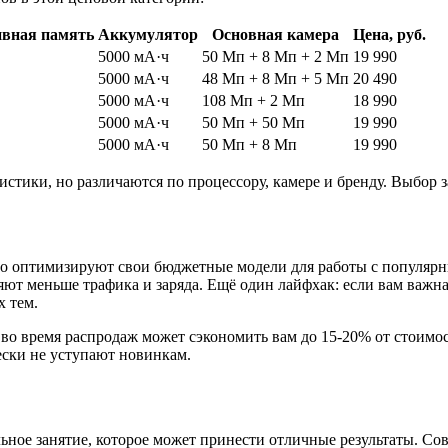
вная память
Аккумулятор
Основная камера
Цена, руб.
5000 мА·ч
50 Мп + 8 Мп + 2 Мп
19 990
5000 мА·ч
48 Мп + 8 Мп + 5 Мп
20 490
5000 мА·ч
108 Мп + 2 Мп
18 990
5000 мА·ч
50 Мп + 50 Мп
19 990
5000 мА·ч
50 Мп + 8 Мп
19 990
истики, но различаются по процессору, камере и бренду. Выбор
но оптимизируют свои бюджетные модели для работы с популяр
ют меньше трафика и заряда. Ещё один лайфхак: если вам важна
 тем.
и во время распродаж может сэкономить вам до 15-20% от стоим
ески не уступают новинкам.
льное занятие, которое может принести отличные результаты. С