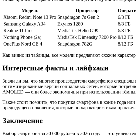
Модель
Процессор
Операти
Xiaomi Redmi Note 13 Pro
Snapdragon 7s Gen 2
6/8 ГБ
Samsung Galaxy A34
Exynos 1280
6/8 ГБ
Realme 11 Pro
MediaTek Helio G99
6/8 ГБ
Nothing Phone (2a)
MediaTek Dimensity 7200 Pro
8/12 ГБ
OnePlus Nord CE 4
Snapdragon 782G
8/12 ГБ
Как видно из таблицы, все модели предлагают схожие характер
Интересные факты и лайфхаки
Знали ли вы, что многие производители смартфонов специаль
оптимизированные версии социальных сетей, которые потребля
AMOLED — они более экономичны при использовании тёмных
Также стоит помнить, что покупка смартфона в конце года ил
предыдущего поколения, которые по характеристикам практич
Заключение
Выбор смартфона за 20 000 рублей в 2026 году — это увлекате