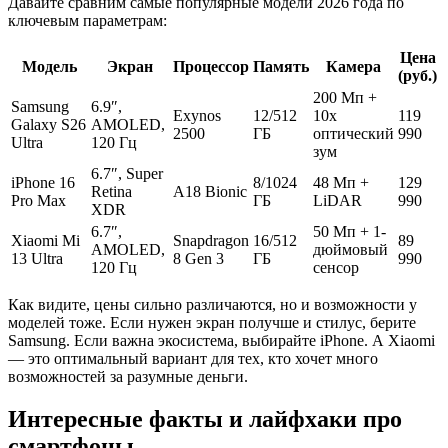
Давайте сравним самые популярные модели 2026 года по
ключевым параметрам:
Цена
Модель
Экран
Процессор
Память
Камера
(руб.)
200 Мп +
Samsung
6.9″,
Exynos
12/512
10x
119
Galaxy S26
AMOLED,
2500
ГБ
оптический
990
Ultra
120 Гц
зум
6.7″, Super
iPhone 16
8/1024
48 Мп +
129
Retina
A18 Bionic
Pro Max
ГБ
LiDAR
990
XDR
6.7″,
50 Мп + 1-
Xiaomi Mi
Snapdragon
16/512
89
AMOLED,
дюймовый
13 Ultra
8 Gen 3
ГБ
990
120 Гц
сенсор
Как видите, цены сильно различаются, но и возможности у
моделей тоже. Если нужен экран получше и стилус, берите
Samsung. Если важна экосистема, выбирайте iPhone. А Xiaomi
— это оптимальный вариант для тех, кто хочет много
возможностей за разумные деньги.
Интересные факты и лайфхаки про
смартфоны