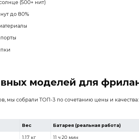
олнце (500+ нит)
инут до 80%
материалы
 порты
упки
ивных моделей для фрилан
в, мы собрали ТОП-3 по сочетанию цены и качества:
Вес
Батарея (реальная работа)
1.17 кг
11 ч 20 мин