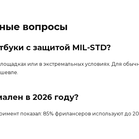
рные вопросы
тбуки с защитой MIL-STD?
йплощадках или в экстремальных условиях. Для обыч
ешевле.
ален в 2026 году?
еримент показал: 85% фрилансеров используют до 20