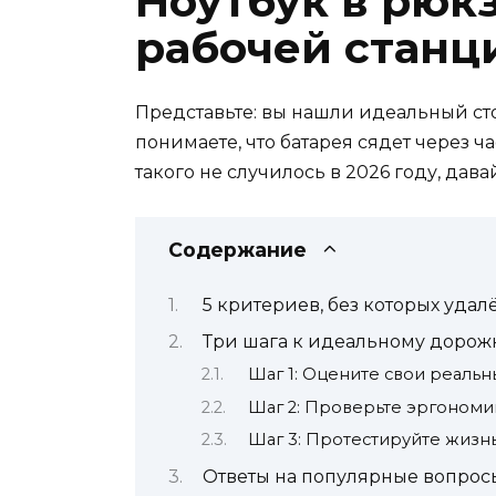
Ноутбук в рюк
рабочей станц
Представьте: вы нашли идеальный сто
понимаете, что батарея сядет через 
такого не случилось в 2026 году, да
Содержание
5 критериев, без которых удал
Три шага к идеальному дорож
Шаг 1: Оцените свои реаль
Шаг 2: Проверьте эргономик
Шаг 3: Протестируйте жизнь
Ответы на популярные вопрос