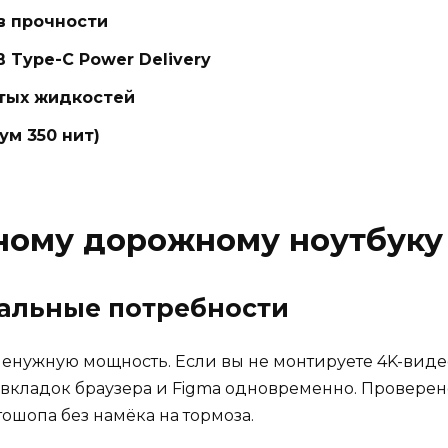
 в прочности
 Type-C Power Delivery
итых жидкостей
м 350 нит)
ьному дорожному ноутбуку
еальные потребности
енужную мощность. Если вы не монтируете 4K-виде
0 вкладок браузера и Figma одновременно. Проверен
ошопа без намёка на тормоза.