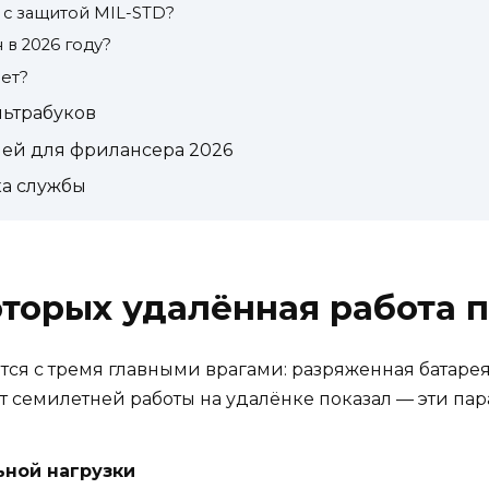
 с защитой MIL-STD?
в 2026 году?
ет?
льтрабуков
ей для фрилансера 2026
а службы
которых удалённая работа 
я с тремя главными врагами: разряженная батарея
т семилетней работы на удалёнке показал — эти па
ьной нагрузки