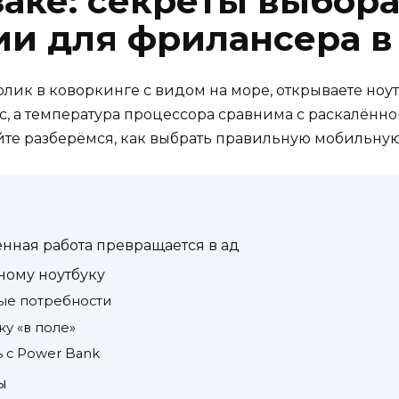
заке: секреты выбор
ии для фрилансера в
лик в коворкинге с видом на море, открываете ноут
час, а температура процессора сравнима с раскалённ
вайте разберёмся, как выбрать правильную мобильную
ённая работа превращается в ад
ному ноутбуку
ные потребности
у «в поле»
 с Power Bank
ы