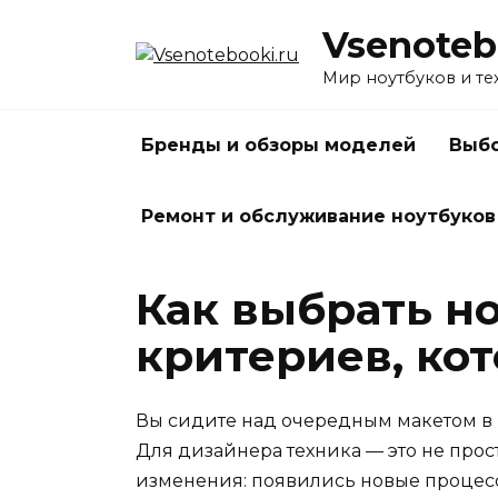
Перейти
Vsenoteb
к
содержанию
Мир ноутбуков и те
Бренды и обзоры моделей
Выбо
Ремонт и обслуживание ноутбуков
Как выбрать но
критериев, ко
Вы сидите над очередным макетом в Ph
Для дизайнера техника — это не прос
изменения: появились новые процесс