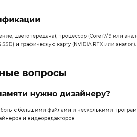
цификации
ие, цветопередача), процессор (Core i7/i9 или анал
Б SSD) и графическую карту (NVIDIA RTX или аналог).
рные вопросы
памяти нужно дизайнеру?
работы с большими файлами и несколькими програ
зайнеров и видеоредакторов.