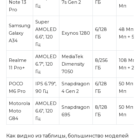
Note 13
7s Gen 2
ГБ
Гц
Мп
Pro
Super
Samsung
AMOLED
6/128
48 Мп + 
Galaxy
Exynos 1280
6.6″, 120
ГБ
Мп + 5 
A34
Гц
AMOLED
MediaTek
Realme
8/256
108 Мп +
6.7″, 120
Dimensity
11 Pro+
ГБ
Мп + 2 
Гц
7050
POCO
IPS 6.79″,
Snapdragon
6/128
50 Мп + 
M6 Pro
90 Гц
4 Gen 2
ГБ
Мп
Motorola
AMOLED
Snapdragon
8/128
50 Мп + 
Moto
6.6″, 120
695
ГБ
Мп
G84
Гц
Как видно из таблицы, большинство моделей