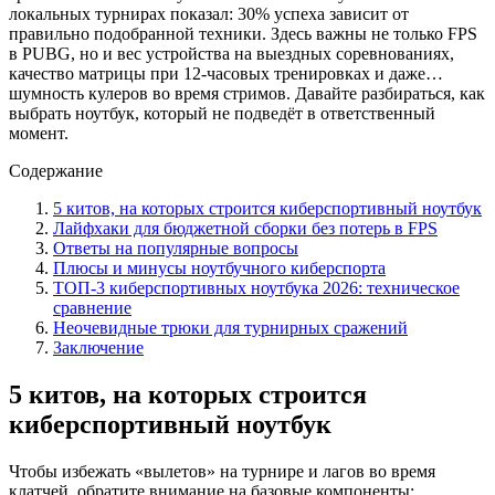
локальных турнирах показал: 30% успеха зависит от
правильно подобранной техники. Здесь важны не только FPS
в PUBG, но и вес устройства на выездных соревнованиях,
качество матрицы при 12-часовых тренировках и даже…
шумность кулеров во время стримов. Давайте разбираться, как
выбрать ноутбук, который не подведёт в ответственный
момент.
Содержание
5 китов, на которых строится киберспортивный ноутбук
Лайфхаки для бюджетной сборки без потерь в FPS
Ответы на популярные вопросы
Плюсы и минусы ноутбучного киберспорта
ТОП-3 киберспортивных ноутбука 2026: техническое
сравнение
Неочевидные трюки для турнирных сражений
Заключение
5 китов, на которых строится
киберспортивный ноутбук
Чтобы избежать «вылетов» на турнире и лагов во время
клатчей, обратите внимание на базовые компоненты: