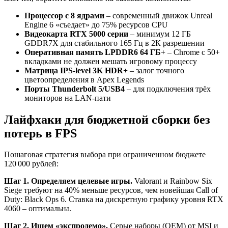
Процессор с 8 ядрами
– современный движок Unreal
Engine 6 «съедает» до 75% ресурсов CPU
Видеокарта RTX 5000 серии
– минимум 12 ГБ
GDDR7X для стабильного 165 Гц в 2К разрешении
Оперативная память LPDDR6 64 ГБ+
– Chrome с 50+
вкладками не должен мешать игровому процессу
Матрица IPS-level 3K HDR+
– залог точного
цветоопределения в Apex Legends
Порты Thunderbolt 5/USB4
– для подключения трёх
мониторов на LAN-пати
Лайфхаки для бюджетной сборки без
потерь в FPS
Пошаговая стратегия выбора при ограниченном бюджете
120 000 рублей:
Шаг 1. Определяем целевые игры.
Valorant и Rainbow Six
Siege требуют на 40% меньше ресурсов, чем новейшая Call of
Duty: Black Ops 6. Ставка на дискретную графику уровня RTX
4060 – оптимальна.
Шаг 2. Ищем «экспродемо».
Серые наборы (OEM) от MSI и