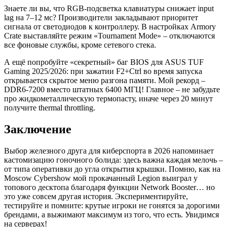
Знаете ли вы, что RGB-подсветка клавиатуры снижает input
lag на 7–12 мс? Производители закладывают приоритет
сигнала от светодиодов к контроллеру. В настройках Armory
Crate выставляйте режим «Tournament Mode» – отключаются
все фоновые службы, кроме сетевого стека.
А ещё попробуйте «секретный» баг BIOS для ASUS TUF
Gaming 2025/2026: при зажатии F2+Ctrl во время запуска
открывается скрытое меню разгона памяти. Мой рекорд –
DDR6-7200 вместо штатных 6400 МГЦ! Главное – не забудьте
про жидкометаллическую термопасту, иначе через 20 минут
получите thermal throttling.
Заключение
Выбор железного друга для киберспорта в 2026 напоминает
кастомизацию гоночного болида: здесь важна каждая мелочь –
от типа оперативки до угла открытия крышки. Помню, как на
Moscow Cybershow мой прокачанный Legion выиграл у
топового десктопа благодаря функции Network Booster… но
это уже совсем другая история. Экспериментируйте,
тестируйте и помните: крутые игроки не гонятся за дорогими
брендами, а выжимают максимум из того, что есть. Увидимся
на серверах!