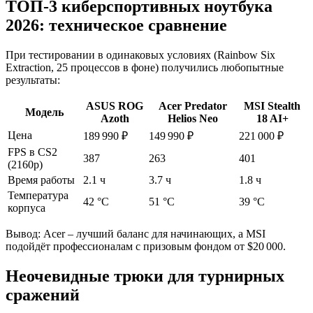
ТОП-3 киберспортивных ноутбука
2026: техническое сравнение
При тестировании в одинаковых условиях (Rainbow Six
Extraction, 25 процессов в фоне) получились любопытные
результаты:
ASUS ROG
Acer Predator
MSI Stealth
Модель
Azoth
Helios Neo
18 AI+
Цена
189 990 ₽
149 990 ₽
221 000 ₽
FPS в CS2
387
263
401
(2160p)
Время работы
2.1 ч
3.7 ч
1.8 ч
Температура
42 °C
51 °C
39 °C
корпуса
Вывод: Acer – лучший баланс для начинающих, а MSI
подойдёт профессионалам с призовым фондом от $20 000.
Неочевидные трюки для турнирных
сражений