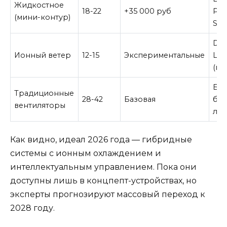
Жидкостное
18-22
+35 000 руб
Pro
(мини-контур)
Ste
Del
Ионный ветер
12-15
Экспериментальные
Lun
(пр
Бо
Традиционные
28-42
Базовая
бю
вентиляторы
ли
Как видно, идеал 2026 года — гибридные
системы с ионным охлаждением и
интеллектуальным управлением. Пока они
доступны лишь в концпепт-устройствах, но
эксперты прогнозируют массовый переход к
2028 году.