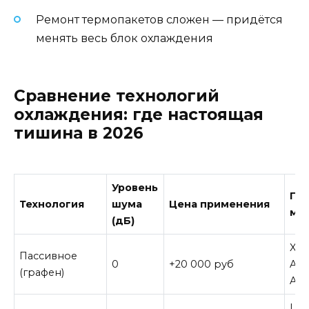
Ремонт термопакетов сложен — придётся
менять весь блок охлаждения
Сравнение технологий
охлаждения: где настоящая
тишина в 2026
Уровень
По
Технология
шума
Цена применения
мо
(дБ)
Xia
Пассивное
0
+20 000 руб
Air
(графен)
Air
Len