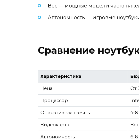
Вес — мощные модели часто тяже
Автономность — игровые ноутбуки
Сравнение ноутбук
Характеристика
Бю
Цена
От 
Процессор
Int
Оперативная память
4-8
Видеокарта
Вст
Автономность
6-8