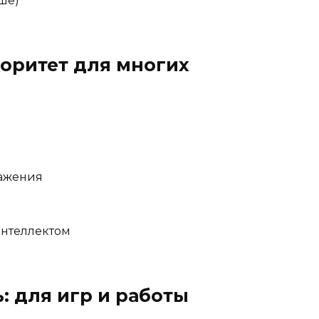
ьше)
иоритет для многих
ажения
интеллектом
: для игр и работы