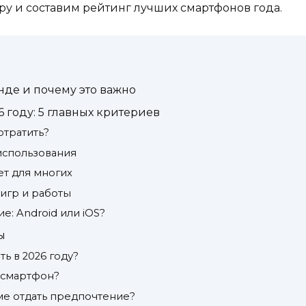
ру и составим рейтинг лучших смартфонов года.
нде и почему это важно
 году: 5 главных критериев
отратить?
 использования
ет для многих
 игр и работы
: Android или iOS?
ы
ь в 2026 году?
й смартфон?
ме отдать предпочтение?