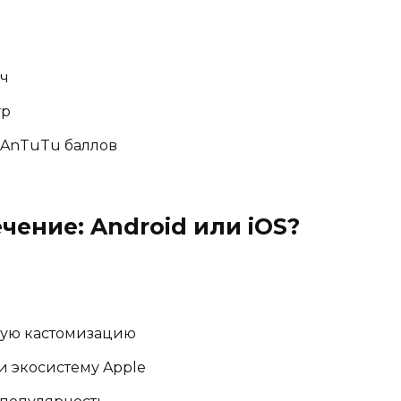
ач
гр
0 AnTuTu баллов
чение: Android или iOS?
ьную кастомизацию
 и экосистему Apple