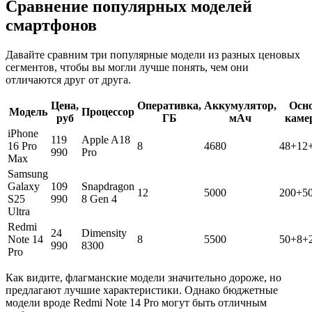
Сравнение популярных моделей
смартфонов
Давайте сравним три популярные модели из разных ценовых
сегментов, чтобы вы могли лучше понять, чем они
отличаются друг от друга.
Цена,
Оперативка,
Аккумулятор,
Осн
Модель
Процессор
руб
ГБ
мАч
каме
iPhone
119
Apple A18
16 Pro
8
4680
48+12
990
Pro
Max
Samsung
Galaxy
109
Snapdragon
12
5000
200+5
S25
990
8 Gen 4
Ultra
Redmi
24
Dimensity
Note 14
8
5500
50+8+
990
8300
Pro
Как видите, флагманские модели значительно дороже, но
предлагают лучшие характеристики. Однако бюджетные
модели вроде Redmi Note 14 Pro могут быть отличным