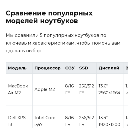
Сравнение популярных
моделей ноутбуков
Мы сравнили 5 популярных ноутбуков по
ключевым характеристикам, чтобы помочь вам
сделать выбор.
Модель
Процессор
ОЗУ
SSD
Дисплей
MacBook
8/16
256/512
13.6″
1
Apple M2
Air M2
ГБ
ГБ
2560×1664
к
Dell XPS
Intel Core
8/16
256/512
13.4″
1
13
i5/i7
ГБ
ГБ
1920×1200
к