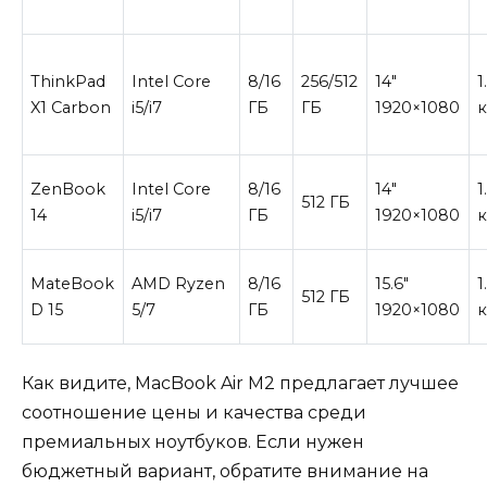
ThinkPad
Intel Core
8/16
256/512
14″
1
X1 Carbon
i5/i7
ГБ
ГБ
1920×1080
к
ZenBook
Intel Core
8/16
14″
1
512 ГБ
14
i5/i7
ГБ
1920×1080
к
MateBook
AMD Ryzen
8/16
15.6″
1
512 ГБ
D 15
5/7
ГБ
1920×1080
к
Как видите, MacBook Air M2 предлагает лучшее
соотношение цены и качества среди
премиальных ноутбуков. Если нужен
бюджетный вариант, обратите внимание на