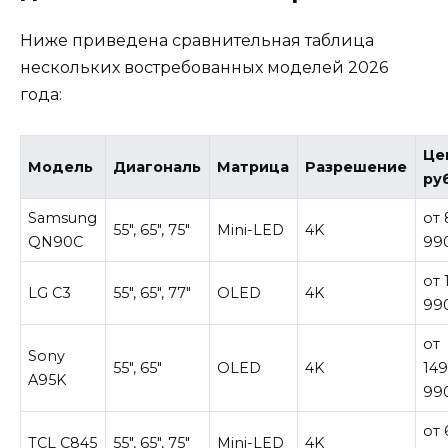
Ниже приведена сравнительная таблица
нескольких востребованных моделей 2026
года:
Це
Модель
Диагональ
Матрица
Разрешение
руб
Samsung
от 
55″, 65″, 75″
Mini-LED
4K
QN90C
99
от 
LG C3
55″, 65″, 77″
OLED
4K
99
от
Sony
55″, 65″
OLED
4K
14
A95K
99
от 
TCL C845
55″, 65″, 75″
Mini-LED
4K