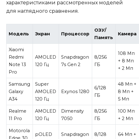
характеристиками рассмотренных моделей
для наглядного сравнения.
ОЗУ/
Модель
Экран
Процессор
Камера
Память
Xiaomi
108 Мп
Redmi
AMOLED
Snapdragon
8/256
+ 8 Мп
Note 13
120 Гц
7s Gen 2
ГБ
+ 2 Мп
Pro
Samsung
Super
48 Мп +
6/128
Galaxy
AMOLED
Exynos 1280
8 Мп +
ГБ
A34
120 Гц
5 Мп
Realme
AMOLED
Dimensity
8/256
100 Мп
11 Pro
120 Гц
7050
ГБ
+ 2 Мп
Motorola
pOLED
Snapdragon
8/128
64 Мп +
Edge 30