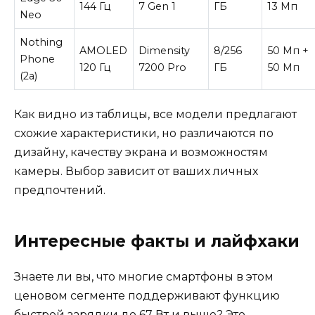
144 Гц
7 Gen 1
ГБ
13 Мп
Neo
Nothing
AMOLED
Dimensity
8/256
50 Мп +
Phone
120 Гц
7200 Pro
ГБ
50 Мп
(2a)
Как видно из таблицы, все модели предлагают
схожие характеристики, но различаются по
дизайну, качеству экрана и возможностям
камеры. Выбор зависит от ваших личных
предпочтений.
Интересные факты и лайфхаки
Знаете ли вы, что многие смартфоны в этом
ценовом сегменте поддерживают функцию
быстрой зарядки до 67 Вт и выше? Это