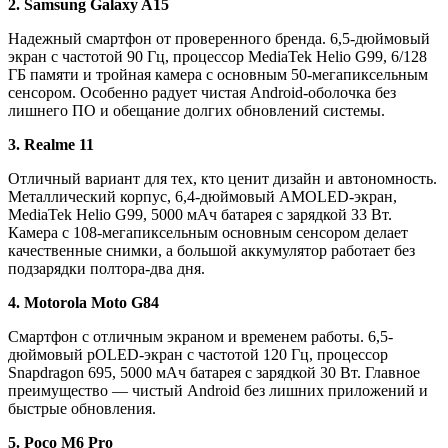
2. Samsung Galaxy A15
Надежный смартфон от проверенного бренда. 6,5-дюймовый
экран с частотой 90 Гц, процессор MediaTek Helio G99, 6/128
ГБ памяти и тройная камера с основным 50-мегапиксельным
сенсором. Особенно радует чистая Android-оболочка без
лишнего ПО и обещание долгих обновлений системы.
3. Realme 11
Отличный вариант для тех, кто ценит дизайн и автономность.
Металлический корпус, 6,4-дюймовый AMOLED-экран,
MediaTek Helio G99, 5000 мАч батарея с зарядкой 33 Вт.
Камера с 108-мегапиксельным основным сенсором делает
качественные снимки, а большой аккумулятор работает без
подзарядки полтора-два дня.
4. Motorola Moto G84
Смартфон с отличным экраном и временем работы. 6,5-
дюймовый pOLED-экран с частотой 120 Гц, процессор
Snapdragon 695, 5000 мАч батарея с зарядкой 30 Вт. Главное
преимущество — чистый Android без лишних приложений и
быстрые обновления.
5. Poco M6 Pro