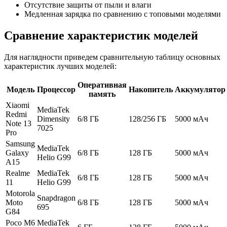
Отсутствие защиты от пыли и влаги
Медленная зарядка по сравнению с топовыми моделями
Сравнение характеристик моделей
Для наглядности приведем сравнительную таблицу основных
характеристик лучших моделей:
Оперативная
Модель
Процессор
Накопитель
Аккумулятор
память
Xiaomi
MediaTek
Redmi
Dimensity
6/8 ГБ
128/256 ГБ
5000 мАч
Note 13
7025
Pro
Samsung
MediaTek
Galaxy
6/8 ГБ
128 ГБ
5000 мАч
Helio G99
A15
Realme
MediaTek
6/8 ГБ
128 ГБ
5000 мАч
11
Helio G99
Motorola
Snapdragon
Moto
6/8 ГБ
128 ГБ
5000 мАч
695
G84
Poco M6
MediaTek