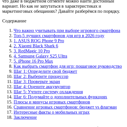
что даже в бюджетном сегменте можно найти достойный
вариант. Но как не запутаться в характеристиках и
маркетинговых обещаниях? Давайте разберёмся по порядку.
Содержание
Что важно учитывать при выборе игрового смартфона
Топ-5 лучших смартфонов для игр в 2026 году
1. ASUS ROG Phone 9 Pro
2. Xiaomi Black Shark 6
3. RedMagic 10 Pro
4. Samsung Galaxy S25 Ultra
5. iPhone 16 Pro Max
Как выбрать смартфон для игр: пошаговое руководство
Шаг 1: Определите свой бюджет
Шаг 2: Выберите процессор
Шаг 3: Проверьте экран
Шаг 4: Оцените аккумулятор
Шаг 5: Учтите систему охлаждения
Шаг 6: Подумайте о дополнительных функциях
Плюсы и минусы игровых смартфонов
Сравнение игровых смартфонов: бюджет vs флагман
Интересные факты о мобильных играх
Заключение