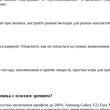
ане.
 при звонках, настройте разные мелодии для разных контактов.
ься камерой. Объясните, как не попасться на уловки мошенников
е погоды, напоминания о приёме лекарств, простые игры для т
века с плохим зрением?
остью увеличения шрифтов до 200%. Samsung Galaxy F22 Easy M
им контрастным экраном и возможностью переключения на чёрно