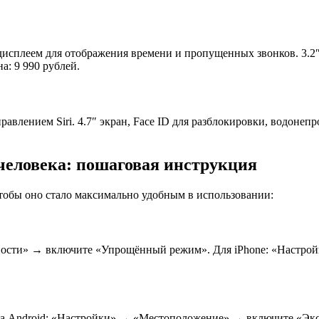
плеем для отображения времени и пропущенных звонков. 3.2″ в
а: 9 990 рублей.
влением Siri. 4.7″ экран, Face ID для разблокировки, водонеп
человека: пошаговая инструкция
тобы оно стало максимально удобным в использовании:
ости» → включите «Упрощённый режим». Для iPhone: «Настройк
На Android: «Настройки» → «Местоположение» → включите «Экс