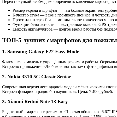
Перед покупкой необходимо определить ключевые характерист
Размер экрана и шрифты — чем больше экран, тем удобнее
Качество звука — важна громкость звонков и чёткость д
Простота интерфейса — минимальное количество меню 
Функции безопасности — экстренные вызовы, GPS-треке
Емкость аккумулятора — долгое время работы без подзар
ТОП-5 лучших смартфонов для пожилых
1. Samsung Galaxy F22 Easy Mode
Флагманская модель с упрощённым режимом работы. Огромный 
Встроено приложение «Любимые контакты» с фотографиями вме
2. Nokia 3310 5G Classic Senior
Современная версия легендарной модели с физическими кнопкам
Встроен фонарик и радио без наушников. Цена: 7 490 рублей.
3. Xiaomi Redmi Note 13 Easy
Бюджетный смартфон с режимом «Простая оболочка». 6.67″ IPS
«Улучшенное качество для видеозвонков». Цена: 12 990 рублей.