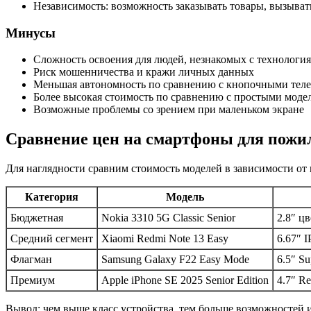
Независимость: возможность заказывать товары, вызывать
Минусы
Сложность освоения для людей, незнакомых с технологи
Риск мошенничества и кражи личных данных
Меньшая автономность по сравнению с кнопочными тел
Более высокая стоимость по сравнению с простыми моде
Возможные проблемы со зрением при маленьком экране
Сравнение цен на смартфоны для пожил
Для наглядности сравним стоимость моделей в зависимости от 
Категория
Модель
Бюджетная
Nokia 3310 5G Classic Senior
2.8″ ц
Средний сегмент
Xiaomi Redmi Note 13 Easy
6.67″ I
Флагман
Samsung Galaxy F22 Easy Mode
6.5″ 
Премиум
Apple iPhone SE 2025 Senior Edition
4.7″ R
Вывод: чем выше класс устройства, тем больше возможностей 