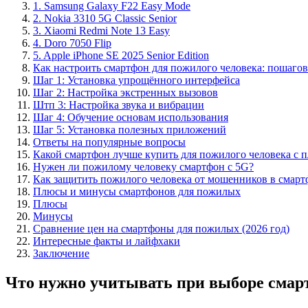
1. Samsung Galaxy F22 Easy Mode
2. Nokia 3310 5G Classic Senior
3. Xiaomi Redmi Note 13 Easy
4. Doro 7050 Flip
5. Apple iPhone SE 2025 Senior Edition
Как настроить смартфон для пожилого человека: пошаго
Шаг 1: Установка упрощённого интерфейса
Шаг 2: Настройка экстренных вызовов
Штп 3: Настройка звука и вибрации
Шаг 4: Обучение основам использования
Шаг 5: Установка полезных приложений
Ответы на популярные вопросы
Какой смартфон лучше купить для пожилого человека с 
Нужен ли пожилому человеку смартфон с 5G?
Как защитить пожилого человека от мошенников в смарт
Плюсы и минусы смартфонов для пожилых
Плюсы
Минусы
Сравнение цен на смартфоны для пожилых (2026 год)
Интересные факты и лайфхаки
Заключение
Что нужно учитывать при выборе смар