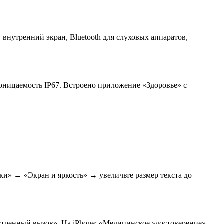
нутренний экран, Bluetooth для слуховых аппаратов,
роницаемость IP67. Встроено приложение «Здоровье» с
и» → «Экран и яркость» → увеличьте размер текста до
тренный вызов». На iPhone: «Медицинское удостоверение» →