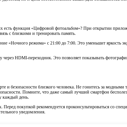
лых есть функция «Цифровой фотоальбом»? При открытии прило
язь с близкими и тренировать память.
е «Ночного режима» с 21:00 до 7:00. Это уменьшит яркость экра
у через HDMI-переходник. Это позволяет показывать фотографи
рте и безопасности близкого человека. Не гонитесь за модными
зопасности. Помните, что даже самый лучший смартфон бесполезе
у каждый день.
 Перед покупкой рекомендуется проконсультироваться со специа
ительного уведомления.