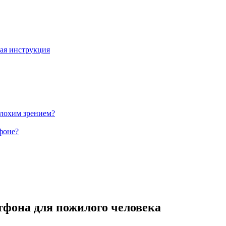
вая инструкция
плохим зрением?
фоне?
тфона для пожилого человека