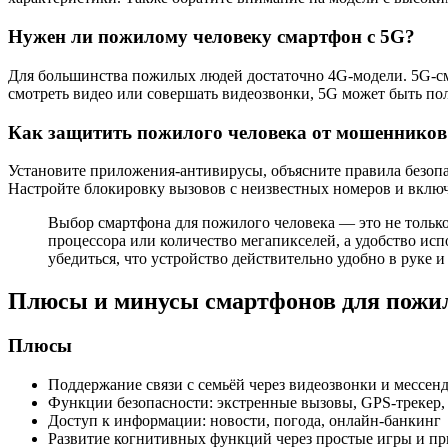
Нужен ли пожилому человеку смартфон с 5G?
Для большинства пожилых людей достаточно 4G-модели. 5G-см
смотреть видео или совершать видеозвонки, 5G может быть пол
Как защитить пожилого человека от мошенников
Установите приложения-антивирусы, объясните правила безопас
Настройте блокировку вызовов с неизвестных номеров и включ
Выбор смартфона для пожилого человека — это не только 
процессора или количество мегапикселей, а удобство исп
убедиться, что устройство действительно удобно в руке 
Плюсы и минусы смартфонов для пожи
Плюсы
Поддержание связи с семьёй через видеозвонки и мессе
Функции безопасности: экстренные вызовы, GPS-трекер
Доступ к информации: новости, погода, онлайн-банкинг
Развитие когнитивных функций через простые игры и п