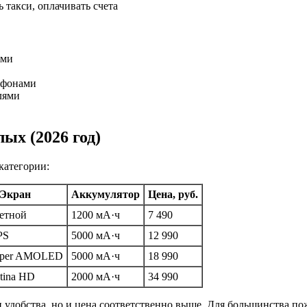
 такси, оплачивать счета
ями
ефонами
лями
ых (2026 год)
категории:
Экран
Аккумулятор
Цена, руб.
ветной
1200 мА·ч
7 490
PS
5000 мА·ч
12 990
Super AMOLED
5000 мА·ч
18 990
etina HD
2000 мА·ч
34 990
и удобства, но и цена соответственно выше. Для большинства 