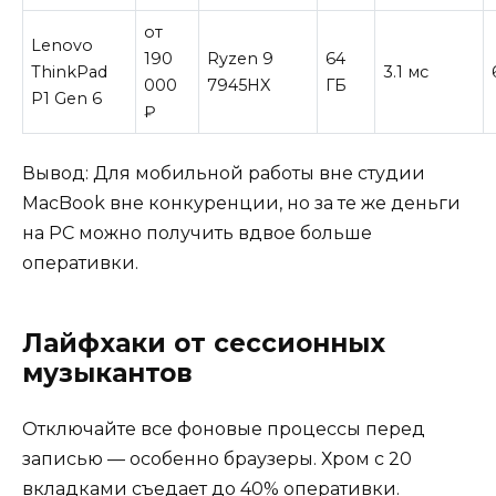
от
Lenovo
190
Ryzen 9
64
ThinkPad
3.1 мс
000
7945HX
ГБ
P1 Gen 6
₽
Вывод: Для мобильной работы вне студии
MacBook вне конкуренции, но за те же деньги
на PC можно получить вдвое больше
оперативки.
Лайфхаки от сессионных
музыкантов
Отключайте все фоновые процессы перед
записью — особенно браузеры. Хром с 20
вкладками съедает до 40% оперативки.