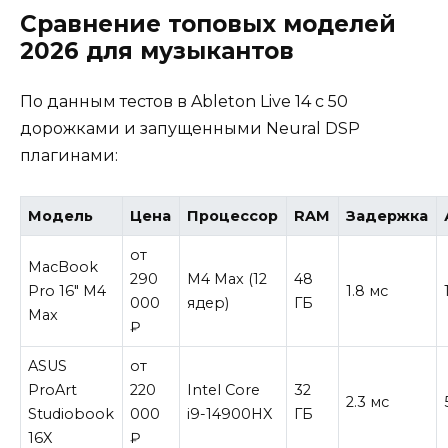
Сравнение топовых моделей
2026 для музыкантов
По данным тестов в Ableton Live 14 с 50
дорожками и запущенными Neural DSP
плагинами:
Модель
Цена
Процессор
RAM
Задержка
от
MacBook
290
M4 Max (12
48
Pro 16″ M4
1.8 мс
000
ядер)
ГБ
Max
₽
ASUS
от
ProArt
220
Intel Core
32
2.3 мс
Studiobook
000
i9-14900HX
ГБ
16X
₽