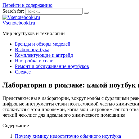
Перейти к содержанию
Search for:
Vsenotebooki.ru
Мир ноутбуков и технологий
Бренды и обзоры моделей
Выбор ноутбука
Комплектующие и апгрейд
Настройка и софт
Ремонт и обслуживание ноутбуков
Свежее
Лаборатория в рюкзаке: какой ноутбук 
Представьте: вы в лаборатории, вокруг колбы с бурлящими реа
цифровые инструменты стали неотъемлемой частью химических
столкнулся с этой проблемой, когда мой «игровой» лэптоп отк
четкий чек-лист для идеального химического помощника.
Содержание
Почему химику недостаточно обычного ноутбука