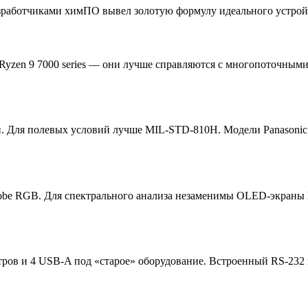
азработчиками химПО вывел золотую формулу идеального устройс
 Ryzen 9 7000 series — они лучше справляются с многопоточны
и. Для полевых условий лучше MIL-STD-810H. Модели Panasonic
e RGB. Для спектрального анализа незаменимы OLED-экраны Del
метров и 4 USB-A под «старое» оборудование. Встроенный RS-2