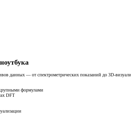
 ноутбука
вов данных — от спектрометрических показаний до 3D-визуали
 крупными формулами
тах DFT
зуализации