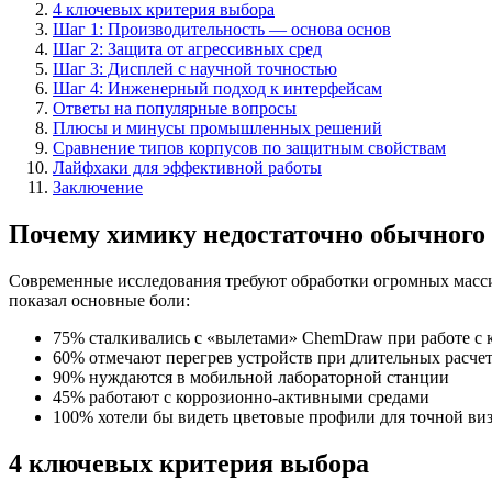
4 ключевых критерия выбора
Шаг 1: Производительность — основа основ
Шаг 2: Защита от агрессивных сред
Шаг 3: Дисплей с научной точностью
Шаг 4: Инженерный подход к интерфейсам
Ответы на популярные вопросы
Плюсы и минусы промышленных решений
Сравнение типов корпусов по защитным свойствам
Лайфхаки для эффективной работы
Заключение
Почему химику недостаточно обычного
Современные исследования требуют обработки огромных масси
показал основные боли:
75% сталкивались с «вылетами» ChemDraw при работе с
60% отмечают перегрев устройств при длительных расче
90% нуждаются в мобильной лабораторной станции
45% работают с коррозионно-активными средами
100% хотели бы видеть цветовые профили для точной ви
4 ключевых критерия выбора