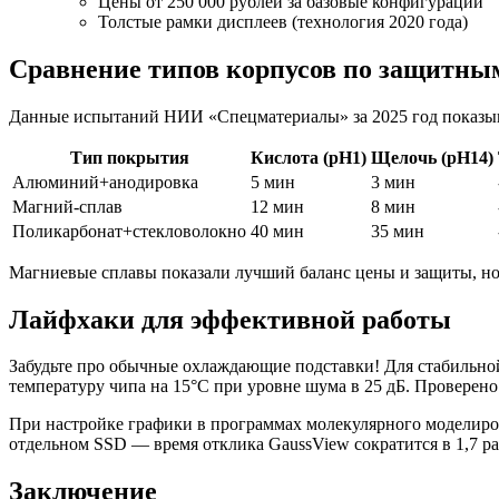
Цены от 250 000 рублей за базовые конфигурации
Толстые рамки дисплеев (технология 2020 года)
Сравнение типов корпусов по защитны
Данные испытаний НИИ «Спецматериалы» за 2025 год показыв
Тип покрытия
Кислота (pH1)
Щелочь (pH14)
Алюминий+анодировка
5 мин
3 мин
Магний-сплав
12 мин
8 мин
Поликарбонат+стекловолокно
40 мин
35 мин
Магниевые сплавы показали лучший баланс цены и защиты, но
Лайфхаки для эффективной работы
Забудьте про обычные охлаждающие подставки! Для стабильной
температуру чипа на 15°C при уровне шума в 25 дБ. Проверен
При настройке графики в программах молекулярного моделиро
отдельном SSD — время отклика GaussView сократится в 1,7 ра
Заключение