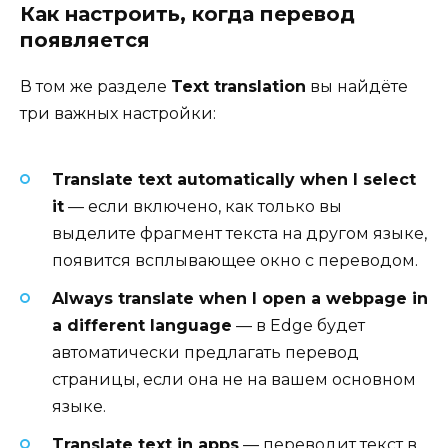
Как настроить, когда перевод
появляется
В том же разделе
Text translation
вы найдёте
три важных настройки:
Translate text automatically when I select
it
— если включено, как только вы
выделите фрагмент текста на другом языке,
появится всплывающее окно с переводом.
Always translate when I open a webpage in
a different language
— в Edge будет
автоматически предлагать перевод
страницы, если она не на вашем основном
языке.
Translate text in apps
— переводит текст в