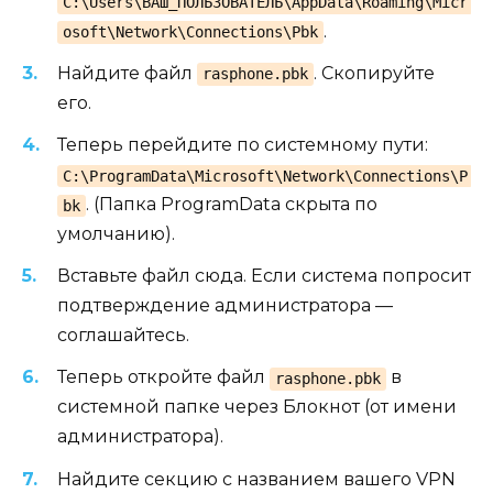
C:\Users\ВАШ_ПОЛЬЗОВАТЕЛЬ\AppData\Roaming\Micr
.
osoft\Network\Connections\Pbk
Найдите файл
. Скопируйте
rasphone.pbk
его.
Теперь перейдите по системному пути:
C:\ProgramData\Microsoft\Network\Connections\P
. (Папка ProgramData скрыта по
bk
умолчанию).
Вставьте файл сюда. Если система попросит
подтверждение администратора —
соглашайтесь.
Теперь откройте файл
в
rasphone.pbk
системной папке через Блокнот (от имени
администратора).
Найдите секцию с названием вашего VPN