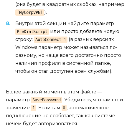
(она будет в квадратных скобках, например
).
[MyCorpVPN]
Внутри этой секции найдите параметр
или просто добавьте новую
PreDialScript
строку:
(в разных версиях
AutoConnect=1
Windows параметр может называться по-
разному, но чаще всего достаточно просто
наличия профиля в системной папке,
чтобы он стал доступен всем службам).
Более важный момент в этом файле —
параметр
. Убедитесь, что там стоит
SavePassword
значение
. Если там
, автоматическое
1
0
подключение не сработает, так как системе
нечем будет авторизоваться.