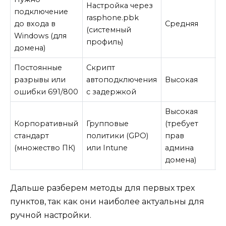
Настройка через
подключение
rasphone.pbk
до входа в
Средняя
В
(системный
Windows (для
профиль)
домена)
Постоянные
Скрипт
разрывы или
автоподключения
Высокая
М
ошибки 691/800
с задержкой
Высокая
Корпоративный
Групповые
(требует
стандарт
политики (GPO)
прав
В
(множество ПК)
или Intune
админа
домена)
Дальше разберем методы для первых трех
пунктов, так как они наиболее актуальны для
ручной настройки.