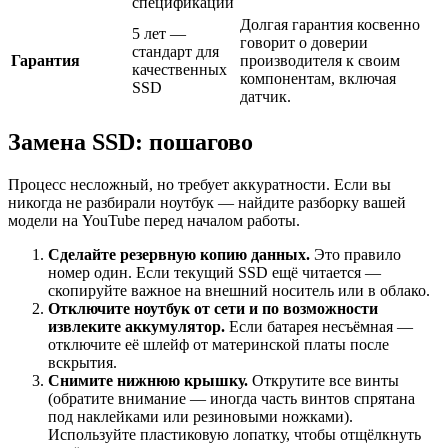
спецификации
Долгая гарантия косвенно
5 лет —
говорит о доверии
стандарт для
Гарантия
производителя к своим
качественных
компонентам, включая
SSD
датчик.
Замена SSD: пошагово
Процесс несложный, но требует аккуратности. Если вы
никогда не разбирали ноутбук — найдите разборку вашей
модели на YouTube перед началом работы.
Сделайте резервную копию данных.
Это правило
номер один. Если текущий SSD ещё читается —
скопируйте важное на внешний носитель или в облако.
Отключите ноутбук от сети и по возможности
извлеките аккумулятор.
Если батарея несъёмная —
отключите её шлейф от материнской платы после
вскрытия.
Снимите нижнюю крышку.
Открутите все винты
(обратите внимание — иногда часть винтов спрятана
под наклейками или резиновыми ножками).
Используйте пластиковую лопатку, чтобы отщёлкнуть