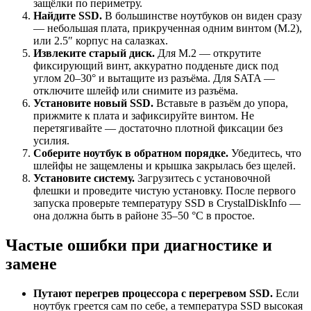
защёлки по периметру.
Найдите SSD.
В большинстве ноутбуков он виден сразу
— небольшая плата, прикрученная одним винтом (M.2),
или 2.5″ корпус на салазках.
Извлеките старый диск.
Для M.2 — открутите
фиксирующий винт, аккуратно подденьте диск под
углом 20–30° и вытащите из разъёма. Для SATA —
отключите шлейф или снимите из разъёма.
Установите новый SSD.
Вставьте в разъём до упора,
прижмите к плата и зафиксируйте винтом. Не
перетягивайте — достаточно плотной фиксации без
усилия.
Соберите ноутбук в обратном порядке.
Убедитесь, что
шлейфы не защемлены и крышка закрылась без щелей.
Установите систему.
Загрузитесь с установочной
флешки и проведите чистую установку. После первого
запуска проверьте температуру SSD в CrystalDiskInfo —
она должна быть в районе 35–50 °C в простое.
Частые ошибки при диагностике и
замене
Путают перегрев процессора с перегревом SSD.
Если
ноутбук греется сам по себе, а температура SSD высокая