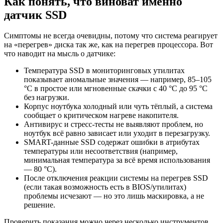
Как понять, что виноват именно
датчик SSD
Симптомы не всегда очевидны, потому что система реагирует
на «перегрев» диска так же, как на перегрев процессора. Вот
что наводит на мысль о датчике:
Температура SSD в мониторинговых утилитах
показывает аномальные значения — например, 85–105
°C в простое или мгновенные скачки с 40 °C до 95 °C
без нагрузки.
Корпус ноутбука холодный или чуть тёплый, а система
сообщает о критическом нагреве накопителя.
Антивирус и стресс-тесты не выявляют проблем, но
ноутбук всё равно зависает или уходит в перезагрузку.
SMART-данные SSD содержат ошибки в атрибутах
температуры или несоответствия (например,
минимальная температура за всё время использования
— 80 °C).
После отключения реакции системы на перегрев SSD
(если такая возможность есть в BIOS/утилитах)
проблемы исчезают — но это лишь маскировка, а не
решение.
Проверить показания можно через несколько инструментов,