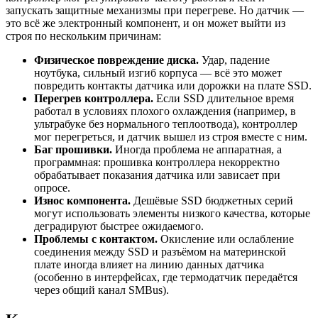
запускать защитные механизмы при перегреве. Но датчик —
это всё же электронный компонент, и он может выйти из
строя по нескольким причинам:
Физическое повреждение диска.
Удар, падение
ноутбука, сильный изгиб корпуса — всё это может
повредить контакты датчика или дорожки на плате SSD.
Перегрев контроллера.
Если SSD длительное время
работал в условиях плохого охлаждения (например, в
ультрабуке без нормального теплоотвода), контроллер
мог перегреться, и датчик вышел из строя вместе с ним.
Баг прошивки.
Иногда проблема не аппаратная, а
программная: прошивка контроллера некорректно
обрабатывает показания датчика или зависает при
опросе.
Износ компонента.
Дешёвые SSD бюджетных серий
могут использовать элементы низкого качества, которые
деградируют быстрее ожидаемого.
Проблемы с контактом.
Окисление или ослабление
соединения между SSD и разъёмом на материнской
плате иногда влияет на линию данных датчика
(особенно в интерфейсах, где термодатчик передаётся
через общий канал SMBus).