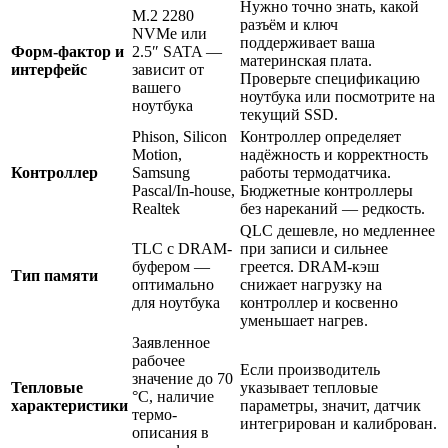
Нужно точно знать, какой
M.2 2280
разъём и ключ
NVMe или
поддерживает ваша
Форм-фактор и
2.5″ SATA —
материнская плата.
интерфейс
зависит от
Проверьте спецификацию
вашего
ноутбука или посмотрите на
ноутбука
текущий SSD.
Phison, Silicon
Контроллер определяет
Motion,
надёжность и корректность
Контроллер
Samsung
работы термодатчика.
Pascal/In-house,
Бюджетные контроллеры
Realtek
без нареканий — редкость.
QLC дешевле, но медленнее
TLC с DRAM-
при записи и сильнее
буфером —
греется. DRAM-кэш
Тип памяти
оптимально
снижает нагрузку на
для ноутбука
контроллер и косвенно
уменьшает нагрев.
Заявленное
рабочее
Если производитель
значение до 70
Тепловые
указывает тепловые
°C, наличие
характеристики
параметры, значит, датчик
термо-
интегрирован и калиброван.
описания в