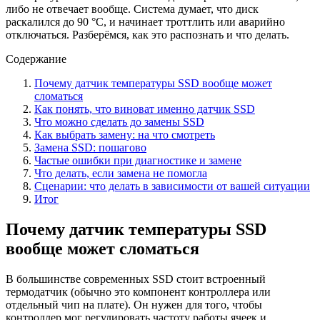
либо не отвечает вообще. Система думает, что диск
раскалился до 90 °C, и начинает троттлить или аварийно
отключаться. Разберёмся, как это распознать и что делать.
Содержание
Почему датчик температуры SSD вообще может
сломаться
Как понять, что виноват именно датчик SSD
Что можно сделать до замены SSD
Как выбрать замену: на что смотреть
Замена SSD: пошагово
Частые ошибки при диагностике и замене
Что делать, если замена не помогла
Сценарии: что делать в зависимости от вашей ситуации
Итог
Почему датчик температуры SSD
вообще может сломаться
В большинстве современных SSD стоит встроенный
термодатчик (обычно это компонент контроллера или
отдельный чип на плате). Он нужен для того, чтобы
контроллер мог регулировать частоту работы ячеек и