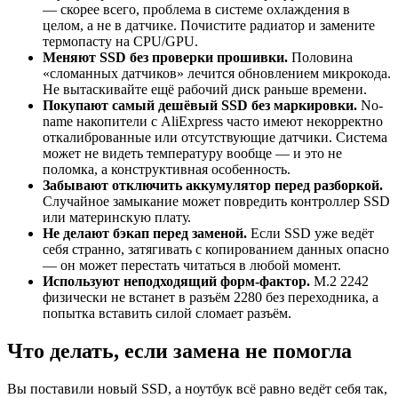
— скорее всего, проблема в системе охлаждения в
целом, а не в датчике. Почистите радиатор и замените
термопасту на CPU/GPU.
Меняют SSD без проверки прошивки.
Половина
«сломанных датчиков» лечится обновлением микрокода.
Не вытаскивайте ещё рабочий диск раньше времени.
Покупают самый дешёвый SSD без маркировки.
No-
name накопители с AliExpress часто имеют некорректно
откалиброванные или отсутствующие датчики. Система
может не видеть температуру вообще — и это не
поломка, а конструктивная особенность.
Забывают отключить аккумулятор перед разборкой.
Случайное замыкание может повредить контроллер SSD
или материнскую плату.
Не делают бэкап перед заменой.
Если SSD уже ведёт
себя странно, затягивать с копированием данных опасно
— он может перестать читаться в любой момент.
Используют неподходящий форм-фактор.
M.2 2242
физически не встанет в разъём 2280 без переходника, а
попытка вставить силой сломает разъём.
Что делать, если замена не помогла
Вы поставили новый SSD, а ноутбук всё равно ведёт себя так,