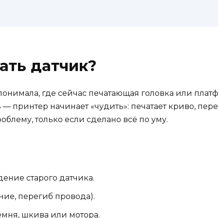
ать датчик?
понимала, где сейчас печатающая головка или платфо
— принтер начинает «чудить»: печатает криво, перет
облему, только если сделано всё по уму.
ение старого датчика.
ние, перегиб провода).
мня, шкива или мотора.