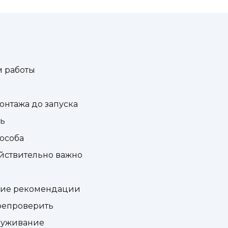
м работы
онтажа до запуска
ть
пособа
ействительно важно
ские рекомендации
ерепроверить
луживание