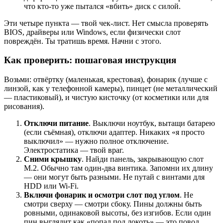
что кто-то уже пытался «вбить» диск с силой.
Эти четыре пункта — твой чек-лист. Нет смысла проверять
BIOS, драйверы или Windows, если физически слот
повреждён. Ты тратишь время. Начни с этого.
Как проверить: пошаговая инструкция
Возьми: отвёртку (маленькая, крестовая), фонарик (лучше с
линзой, как у телефонной камеры), пинцет (не металлический
— пластиковый), и чистую кисточку (от косметики или для
рисования).
Отключи питание
. Выключи ноутбук, вытащи батарею
(если съёмная), отключи адаптер. Никаких «я просто
выключил» — нужно полное отключение.
Электростатика — твой враг.
Сними крышку
. Найди панель, закрывающую слот
M.2. Обычно там один-два винтика. Запомни их длину
— они могут быть разными. Не путай с винтами для
HDD или Wi-Fi.
Включи фонарик и осмотри слот под углом
. Не
смотри сверху — смотри сбоку. Пины должны быть
ровными, одинаковой высоты, без изгибов. Если один
пин выглядит как «попал под локоть» — это повод