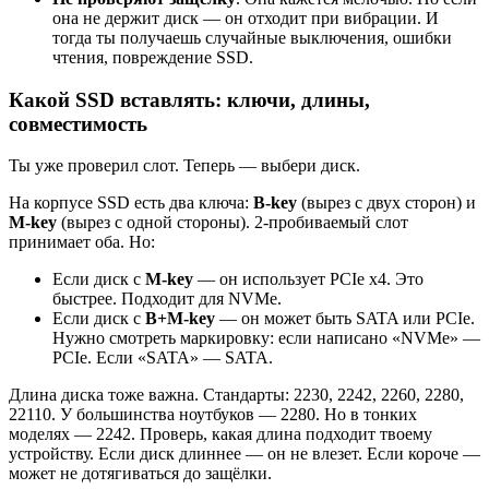
она не держит диск — он отходит при вибрации. И
тогда ты получаешь случайные выключения, ошибки
чтения, повреждение SSD.
Какой SSD вставлять: ключи, длины,
совместимость
Ты уже проверил слот. Теперь — выбери диск.
На корпусе SSD есть два ключа:
B-key
(вырез с двух сторон) и
M-key
(вырез с одной стороны). 2-пробиваемый слот
принимает оба. Но:
Если диск с
M-key
— он использует PCIe x4. Это
быстрее. Подходит для NVMe.
Если диск с
B+M-key
— он может быть SATA или PCIe.
Нужно смотреть маркировку: если написано «NVMe» —
PCIe. Если «SATA» — SATA.
Длина диска тоже важна. Стандарты: 2230, 2242, 2260, 2280,
22110. У большинства ноутбуков — 2280. Но в тонких
моделях — 2242. Проверь, какая длина подходит твоему
устройству. Если диск длиннее — он не влезет. Если короче —
может не дотягиваться до защёлки.