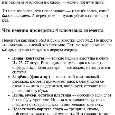
неправильным ключом и с силой — можно погнуть пины.
Ты не выбираешь, что использовать — ты выбираешь,
какой
диск вставлять
. А перед этим — нужно убедиться, что слот
цел.
Что именно проверять: 4 ключевых элемента
Перед тем как брать SSD в руки, осмотри слот M.2. Не просто
«посмотри» — сделай это системно. Есть четыре элемента, на
которые нужно смотреть в первую очередь:
Пины (контакты)
— тонкие медные выступы в слоте.
Их 75–77 штук. Если один погнут — диск может не
определяться. Если два-три — возможно, не загрузится
система.
Защёлка (фиксатор)
— маленький пластиковый
рычажок, который прижимает диск к слоту. Если он
сломан — диск не держится, вибрирует, отходит при
движении ноутбука.
Пыль, мусор, остатки пластика
— особенно если слот
был в б/у устройстве. Иногда отваливаются кусочки
пластика от старого диска, и они мешают контакту.
Целостность корпуса слота
— трещины, сколы,
деформация пластика вокруг слота. Это говорит о том,