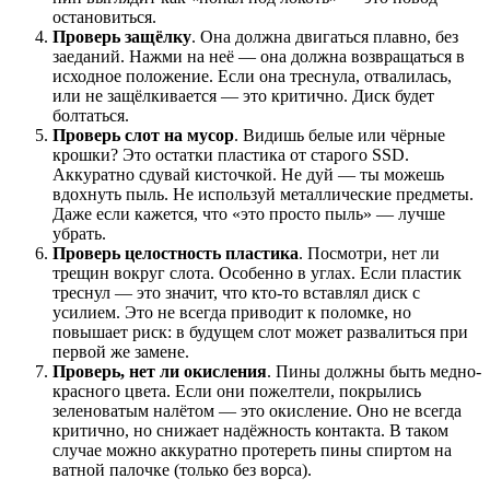
остановиться.
Проверь защёлку
. Она должна двигаться плавно, без
заеданий. Нажми на неё — она должна возвращаться в
исходное положение. Если она треснула, отвалилась,
или не защёлкивается — это критично. Диск будет
болтаться.
Проверь слот на мусор
. Видишь белые или чёрные
крошки? Это остатки пластика от старого SSD.
Аккуратно сдувай кисточкой. Не дуй — ты можешь
вдохнуть пыль. Не используй металлические предметы.
Даже если кажется, что «это просто пыль» — лучше
убрать.
Проверь целостность пластика
. Посмотри, нет ли
трещин вокруг слота. Особенно в углах. Если пластик
треснул — это значит, что кто-то вставлял диск с
усилием. Это не всегда приводит к поломке, но
повышает риск: в будущем слот может развалиться при
первой же замене.
Проверь, нет ли окисления
. Пины должны быть медно-
красного цвета. Если они пожелтели, покрылись
зеленоватым налётом — это окисление. Оно не всегда
критично, но снижает надёжность контакта. В таком
случае можно аккуратно протереть пины спиртом на
ватной палочке (только без ворса).