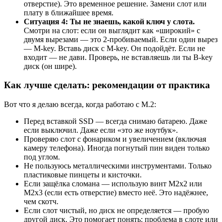
отверстие). Это временное решение. Замени слот или
плату в ближайшее время.
Ситуация 4: Ты не знаешь, какой ключ у слота.
Смотри на слот: если он выглядит как «широкий» с
двумя вырезами — это 2-пробиваемый. Если один вырез
— M-key. Вставь диск с M-key. Он подойдёт. Если не
входит — не дави. Проверь, не вставляешь ли ты B-key
диск (он шире).
Как лучше сделать: рекомендации от практика
Вот что я делаю всегда, когда работаю с M.2:
Перед вставкой SSD — всегда снимаю батарею. Даже
если выключил. Даже если «это же ноутбук».
Проверяю слот с фонариком и увеличением (включая
камеру телефона). Иногда погнутый пин виден только
под углом.
Не пользуюсь металлическими инструментами. Только
пластиковые пинцеты и кисточки.
Если защёлка сломана — использую винт M2x2 или
M2x3 (если есть отверстие) вместо неё. Это надёжнее,
чем скотч.
Если слот чистый, но диск не определяется — пробую
другой диск. Это помогает понять: проблема в слоте или