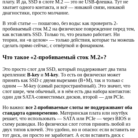
плату. И да, SSD в слоте M.2 — это не USB-флешка. Тут не
хватает одного контакта, и всё — никакой связи, никакой
диагностики, просто молчание.
В этой статье — пошагово, без воды: как проверить 2-
пробиваемый сток M.2 на физическое повреждение перед тем,
как вставлять SSD. Только то, что реально работает. Ни
теории, ни «в целом» — только действия, которые ты можешь
сделать прямо сейчас, с отвёрткой и фонариком.
Что такое «2-пробиваемый сток M.2»?
Это просто слот для SSD, который поддерживает два типа
крепления:
B-key
и
M-key
. То есть он физически может
принять как SSD с двумя вырезами (B+M), так и только с
одним — M-key (самый распространённый). Это значит, что
слот шире, чем обычный, и в нём есть два набора контактов:
один для SATA-совместимых дисков, второй — для PCIe.
Но важно:
все 2-пробиваемые слоты не поддерживают оба
стандарта одновременно
. Материнская плата или ноутбук
решает, что использовать — SATA или PCIe — через BIOS и
схему разводки. Но физически слот готов принять любой из
двух типов ключей. Это удобно, но и опасно: если вставить не
тот диск, он просто не заработает. А если вставить диск с