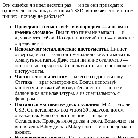
Эти ошибки я видел десятки раз — и все они приводят к
одному: человек покупает новый SSD, вставляет его, и потом
пишет: «почему не работает?»
Проверяют только «всё ли в порядке» — а не «что
именно сломано»
. Видят, что пины не выпали — и
думают, что всё ок. Но один погнутый пин — и диск не
определяется.
Используют металлические инструменты
. Пинцет,
отвёртка, игла — если они металлические, ты можешь
замкнуть контакты. Даже если питание отключено —
остаточный заряд есть. Используй только пластиковые
инструменты.
Чистят слот пылесосом
. Пылесос создаёт статику.
Статика — враг электроники. Всегда используй
кисточку или сжатый воздух (если есть) — но не из
баллончика для клавиатуры, а из специального, с
фильтром.
Пытаются «вставить» диск с усилием
. M.2 — это не
USB. Он вставляется под углом 30 градусов, потом
опускается. Если сопротивление — не дави.
Остановись. Проверь ключ диска и слота. Возможно, ты
вставляешь B-key диск в M-key слот — и он не должен
входить.
Не проверяют защёлку
. Она кажется мелочью. Но если