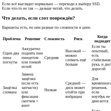
Если всё выглядит нормально — переходи к выбору SSD.
Если что-то не так — дальше читай, что делать.
Что делать, если слот повреждён?
Варианты есть, но они разные по сложности и цене.
Когда
Проблема
Решение
Сложность
Риск
подходит
Если ты
Аккуратно
Высокий —
опытный,
Один-два
поднять пин
можно
есть
пина
пинцетом
Средняя
сломать ещё
стабильная
погнуты
или тонкой
больше
рука, и дис
иглой
дорогой
Замена
защёлки
Для
(если есть
Средний —
временног
Защёлка
запчасти)
диск может
решения,
Низкая
сломана
или
отойти при
если
фиксация
вибрации
ноутбук не
скотчем +
двигается
винт
Если