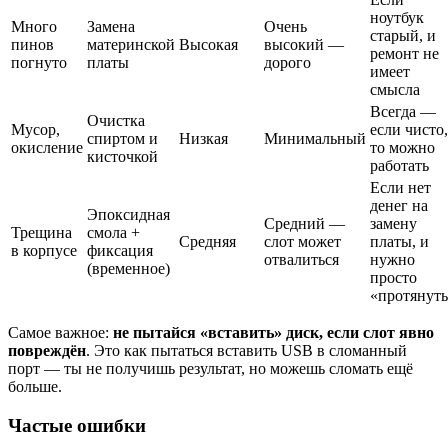
ноутбук
Много
Замена
Очень
старый, и
пинов
материнской
Высокая
высокий —
ремонт не
погнуто
платы
дорого
имеет
смысла
Всегда —
Очистка
Мусор,
если чисто,
спиртом и
Низкая
Минимальный
окисление
то можно
кисточкой
работать
Если нет
денег на
Эпоксидная
Средний —
замену
Трещина
смола +
Средняя
слот может
платы, и
в корпусе
фиксация
отвалиться
нужно
(временное)
просто
«протянут
Самое важное:
не пытайся «вставить» диск, если слот явно
повреждён
. Это как пытаться вставить USB в сломанный
порт — ты не получишь результат, но можешь сломать ещё
больше.
Частые ошибки