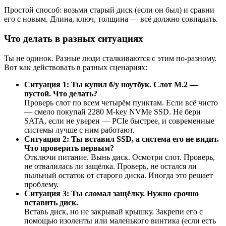
Простой способ: возьми старый диск (если он был) и сравни
его с новым. Длина, ключ, толщина — всё должно совпадать.
Что делать в разных ситуациях
Ты не одинок. Разные люди сталкиваются с этим по-разному.
Вот как действовать в разных сценариях:
Ситуация 1: Ты купил б/у ноутбук. Слот M.2 —
пустой. Что делать?
Проверь слот по всем четырём пунктам. Если всё чисто
— смело покупай 2280 M-key NVMe SSD. Не бери
SATA, если не уверен — PCIe быстрее, и современные
системы лучше с ним работают.
Ситуация 2: Ты вставил SSD, а система его не видит.
Что проверить первым?
Отключи питание. Вынь диск. Осмотри слот. Проверь,
не отвалилась ли защёлка. Проверь, не остался ли
пыльный остаток от старого диска. Иногда это решает
проблему.
Ситуация 3: Ты сломал защёлку. Нужно срочно
вставить диск.
Вставь диск, но не закрывай крышку. Закрепи его с
помощью изоленты или маленького винтика (если есть