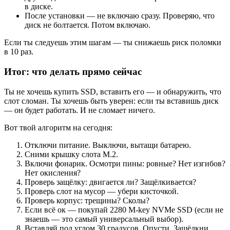
в диске.
После установки — не включаю сразу. Проверяю, что
диск не болтается. Потом включаю.
Если ты следуешь этим шагам — ты снижаешь риск поломки
в 10 раз.
Итог: что делать прямо сейчас
Ты не хочешь купить SSD, вставить его — и обнаружить, что
слот сломан. Ты хочешь быть уверен: если ты вставишь диск
— он будет работать. И не сломает ничего.
Вот твой алгоритм на сегодня:
Отключи питание. Выключи, вытащи батарею.
Сними крышку слота M.2.
Включи фонарик. Осмотри пины: ровные? Нет изгибов?
Нет окисления?
Проверь защёлку: двигается ли? Защёлкивается?
Проверь слот на мусор — убери кисточкой.
Проверь корпус: трещины? Сколы?
Если всё ок — покупай 2280 M-key NVMe SSD (если не
знаешь — это самый универсальный выбор).
Вставляй под углом 30 градусов. Опусти. Защёлкни.