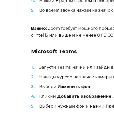
Нажми
+
рядом с фоном и выбери
Во время звонка нажми на значок
Важно:
Zoom требует мощного процесс
с Intel i5 или выше и не менее 8 ГБ ОЗ
Microsoft Teams
Запусти Teams, начни или зайди в
Наведи курсор на значок камеры 
Выбери
Изменить фон
.
Кликни
Добавить изображение
и
Выбери нужный фон и нажми
Пр