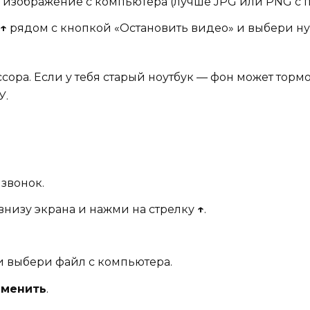
 изображение с компьютера (лучше JPG или PNG с 
↑
рядом с кнопкой «Остановить видео» и выбери н
ора. Если у тебя старый ноутбук — фон может тормо
У.
 звонок.
внизу экрана и нажми на стрелку
↑
.
 выбери файл с компьютера.
именить
.