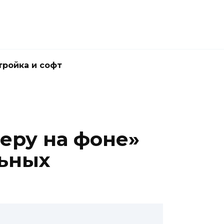
тройка и софт
еру на фоне»
льных