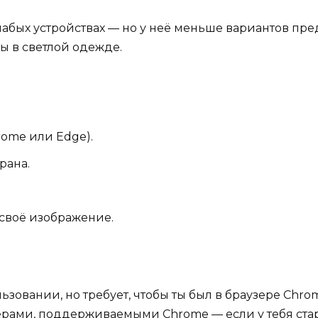
лабых устройствах — но у неё меньше вариантов пре
ы в светлой одежде.
rome или Edge).
рана.
своё изображение.
зовании, но требует, чтобы ты был в браузере Chrome
амерами, поддерживаемыми Chrome — если у тебя стар