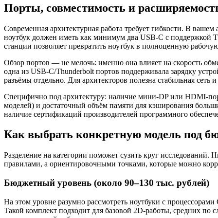
Порты, совместимость и расширяемост
Современная архитектурная работа требует гибкости. В вашем
ноутбук должен иметь как минимум два USB-C с поддержкой Thu
станции позволяет превратить ноутбук в полноценную рабочую
Обзор портов — не мелочь: именно она влияет на скорость об
одна из USB-C/Thunderbolt портов поддерживала зарядку устр
разъёмы отдельно. Для архитекторов полезна стабильная сеть и
Специфично под архитектуру: наличие мини‑DP или HDMI-порто
моделей) и достаточный объём памяти для кэширования больш
наличие сертификаций производителей программного обеспече
Как выбрать конкретную модель под б
Разделение на категории поможет сузить круг исследований.
правилами, а ориентировочными точками, которые можно корре
Бюджетный уровень (около 90–130 тыс. рублей)
На этом уровне разумно рассмотреть ноутбуки с процессорами
Такой комплект подходит для базовой 2D‑работы, средних по 