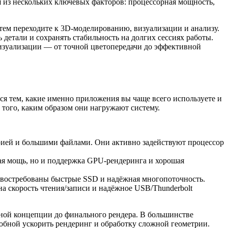
 из нескольких ключевых факторов: процессорная мощность,
атем переходите к 3D-моделированию, визуализации и анализу.
детали и сохранять стабильность на долгих сессиях работы.
визуализации — от точной цветопередачи до эффективной
ся тем, какие именно приложения вы чаще всего используете и
 того, каким образом они нагружают систему.
рией и большими файлами. Они активно задействуют процессор
ьная мощь, но и поддержка GPU-рендеринга и хорошая
сь востребованы быстрые SSD и надёжная многопоточность.
на скорость чтения/записи и надёжное USB/Thunderbolt
ьной концепции до финального рендера. В большинстве
обной ускорить рендеринг и обработку сложной геометрии.