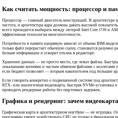
Как считать мощность: процессор и па
Процессор — главный двигатель конструкций. В архитектуре ва
частота, и архитектура ядра должны давать высокий показате
всего приходится выбирать между литерой Intel Core i7/i9 и 
эффективная технология многопоточности.
Потребности в памяти напрямую зависят от объема BIM-моделе
только файл перерастает обычную сцену, становится разумно р
больше информации и ускорит отклик в редакторе.
Хранение данных — не просто место, где лежат файлы. Быстры
локальными копиями и частым обменом файлами с коллегами по
если бюджет позволяет — вторым накопителем под большие ар
Если говорить конкретно о подвешенной системе под архитект
RTX- или аналогичная видеокарта, быстрая NVMe-установка и
проводить рендерные работы без ощутимых задержек.
Графика и рендеринг: зачем видеокарт
Графическая карта в архитектурном ноутбуке — не игрушка. О
программы умеют задействовать GPU не только в финальном ре