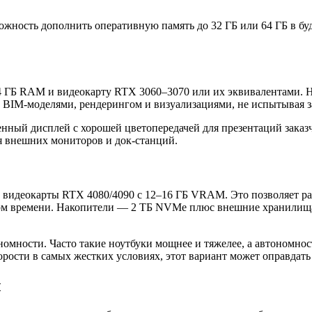
жность дополнить оперативную память до 32 ГБ или 64 ГБ в буд
2–64 ГБ RAM и видеокарту RTX 3060–3070 или их эквивалентами.
и BIM‑моделями, рендерингом и визуализациями, не испытывая з
енный дисплей с хорошей цветопередачей для презентаций заказ
я внешних мониторов и док-станций.
и видеокарты RTX 4080/4090 с 12–16 ГБ VRAM. Это позволяет 
ом времени. Накопители — 2 ТБ NVMe плюс внешние хранилища 
номности. Часто такие ноутбуки мощнее и тяжелее, а автономно
орости в самых жестких условиях, этот вариант может оправдать
ы