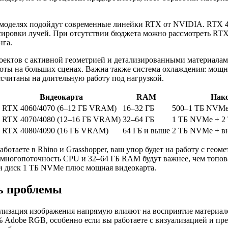
х моделях подойдут современные линейки RTX от NVIDIA. RTX 4
ровки лучей. При отсутствии бюджета можно рассмотреть RTX 3
нга.
оектов с активной геометрией и детализированными материалами
ты на больших сценах. Важна также система охлаждения: мощна
ссчитаны на длительную работу под нагрузкой.
Видеокарта
RAM
Нак
RTX 4060/4070 (6–12 ГБ VRAM)
16–32 ГБ
500–1 ТБ NVM
RTX 4070/4080 (12–16 ГБ VRAM)
32–64 ГБ
1 ТБ NVMe + 2
RTX 4080/4090 (16 ГБ VRAM)
64 ГБ и выше
2 ТБ NVMe + в
ботаете в Rhino и Grasshopper, ваш упор будет на работу с гео
 многопоточность CPU и 32–64 ГБ RAM будут важнее, чем топов
и диск 1 ТБ NVMe плюс мощная видеокарта.
ть проблемы
тализация изображения напрямую влияют на восприятие материал
Adobe RGB, особенно если вы работаете с визуализацией и пре