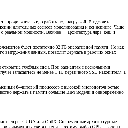
ать продолжительную работу под нагрузкой. В идеале и
яжении длительных сеансов моделирования и рендеринга. Чаще
т о реальной мощности. Важнее — архитектура ядра, кеш и
элементов будет достаточно 32 ГБ оперативной памяти. Но как
ого выгружения данных, позволит держать в рабочих окнах
 открытие тяжёлых сцен. При вариантах с несколькими
учае запасайтесь не менее 1 ТБ первичного SSD-накопителя, а
временный 8–чиповый процессор с высокой многопоточностью,
честно держать в памяти большие BIM-модели и одновременно
деринга через CUDA или OptiX. Современные архитектурные
алов, симуляциях света и тени. Поэтому выбор GPU — один из