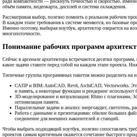
ради компактности — рискнуть точностью и скоростью. Именно
объём памяти, видеокарта, дисплей и система охлаждения.
Рассматривая выбор, полезно помнить о реальном рабочем проц
В каждом этапе требования к системе меняются, но базовые пр
Именно поэтому, выбирая ноутбук, архитектор озирается на в
многопоточности.
Понимание рабочих программ архитект
Сейчас в арсенале архитектора встречаются десятки программ,
какие задачи ставите перед собой на каждом этапе проекта. Н
Типичные группы программных пакетов можно разделить на не
САПР и BIM: AutoCAD, Revit, ArchiCAD, Vectorworks. Э
и память, а некоторые функции и рендеринг используют
3D-моделирование и визуализация: Rhino с плагинами, 3d
оптимизация памяти.
Параллельные задачи и анализ: энергоаудит, светотень, 
Работа с данными и презентациями: обилие больших файло
соединение для внешних накопителей и станций.
Чтобы выбрать подходящий ноутбук, полезно сопоставлять тре
проектов самым критичным окажется сочетание быстрого проце