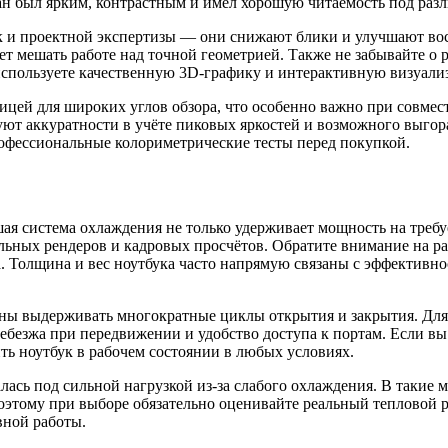
ран был ярким, контрастным и имел хорошую читаемость под раз
 и проектной экспертизы — они снижают блики и улучшают восп
ет мешать работе над точной геометрией. Также не забывайте о
 используете качественную 3D-графику и интерактивную визуали
рицей для широких углов обзора, что особенно важно при совме
уют аккуратности в учёте пиковых яркостей и возможного выго
рофессиональные колориметрические тесты перед покупкой.
ая система охлаждения не только удерживает мощность на требу
льных рендеров и кадровых просчётов. Обратите внимание на р
Толщина и вес ноутбука часто напрямую связаны с эффективнос
ы выдерживать многократные циклы открытия и закрытия. Для а
дребезжа при передвижении и удобство доступа к портам. Если в
ь ноутбук в рабочем состоянии в любых условиях.
лась под сильной нагрузкой из-за слабого охлаждения. В такие
этому при выборе обязательно оценивайте реальный тепловой р
вной работы.