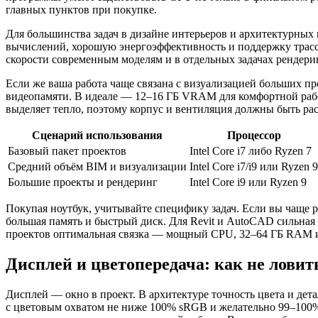
главных пунктов при покупке.
Для большинства задач в дизайне интерьеров и архитектурны
вычислений, хорошую энергоэффективность и поддержку трасси
скорости современным моделям и в отдельных задачах рендери
Если же ваша работа чаще связана с визуализацией больших пр
видеопамяти. В идеале — 12–16 ГБ VRAM для комфортной рабо
выделяет тепло, поэтому корпус и вентиляция должны быть ра
Сценарий использования
Процессор
Базовый пакет проектов
Intel Core i7 либо Ryzen 7
Средний объём BIM и визуализации
Intel Core i7/i9 или Ryzen 9
Большие проекты и рендеринг
Intel Core i9 или Ryzen 9
Покупая ноутбук, учитывайте специфику задач. Если вы чаще ра
большая память и быстрый диск. Для Revit и AutoCAD сильная
проектов оптимальная связка — мощный CPU, 32–64 ГБ RAM 
Дисплей и цветопередача: как не лови
Дисплей — окно в проект. В архитектуре точность цвета и де
с цветовым охватом не ниже 100% sRGB и желательно 99–100% 