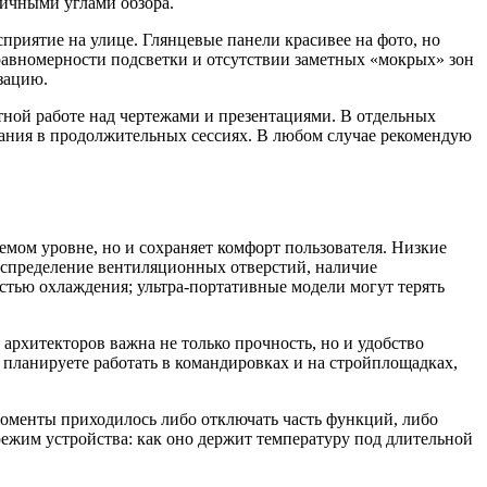
личными углами обзора.
риятие на улице. Глянцевые панели красивее на фото, но
 равномерности подсветки и отсутствии заметных «мокрых» зон
зацию.
стной работе над чертежами и презентациями. В отдельных
рания в продолжительных сессиях. В любом случае рекомендую
емом уровне, но и сохраняет комфорт пользователя. Низкие
аспределение вентиляционных отверстий, наличие
тью охлаждения; ультра-портативные модели могут терять
рхитекторов важна не только прочность, но и удобство
ы планируете работать в командировках и на стройплощадках,
 моменты приходилось либо отключать часть функций, либо
ежим устройства: как оно держит температуру под длительной