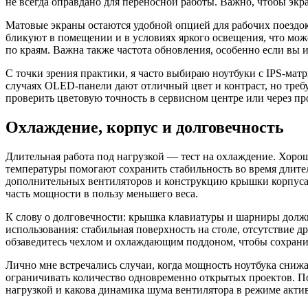
не всегда оправдано для переносной работы. Важно, чтобы эк
Матовые экраны остаются удобной опцией для рабочих поездок
бликуют в помещении и в условиях яркого освещения, что мож
по краям. Важна также частота обновления, особенно если вы
С точки зрения практики, я часто выбираю ноутбуки с IPS-мат
случаях OLED-панели дают отличный цвет и контраст, но треб
проверить цветовую точность в сервисном центре или через п
Охлаждение, корпус и долговечность
Длительная работа под нагрузкой — тест на охлаждение. Хорош
температуры помогают сохранить стабильность во время длите
дополнительных вентиляторов и конструкцию крышки корпуса. 
часть мощности в пользу меньшего веса.
К слову о долговечности: крышка клавиатуры и шарниры должн
использования: стабильная поверхность на столе, отсутствие 
обзаведитесь чехлом и охлаждающим поддоном, чтобы сохранит
Лично мне встречались случаи, когда мощность ноутбука снижа
ограничивать количество одновременно открытых проектов. По
нагрузкой и какова динамика шума вентилятора в режиме акти