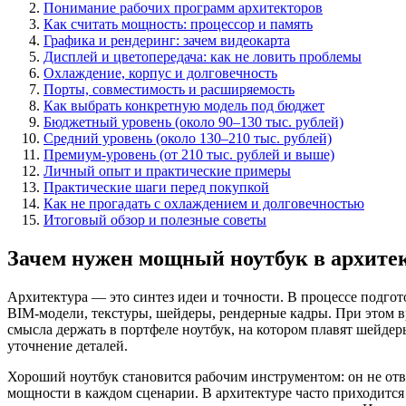
Понимание рабочих программ архитекторов
Как считать мощность: процессор и память
Графика и рендеринг: зачем видеокарта
Дисплей и цветопередача: как не ловить проблемы
Охлаждение, корпус и долговечность
Порты, совместимость и расширяемость
Как выбрать конкретную модель под бюджет
Бюджетный уровень (около 90–130 тыс. рублей)
Средний уровень (около 130–210 тыс. рублей)
Премиум‑уровень (от 210 тыс. рублей и выше)
Личный опыт и практические примеры
Практические шаги перед покупкой
Как не прогадать с охлаждением и долговечностью
Итоговый обзор и полезные советы
Зачем нужен мощный ноутбук в архите
Архитектура — это синтез идеи и точности. В процессе подго
BIM-модели, текстуры, шейдеры, рендерные кадры. При этом в
смысла держать в портфеле ноутбук, на котором плавят шейдеры
уточнение деталей.
Хороший ноутбук становится рабочим инструментом: он не отв
мощности в каждом сценарии. В архитектуре часто приходится 