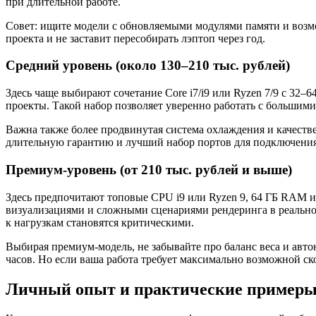
при длительной работе.
Совет: ищите модели с обновляемыми модулями памяти и возмо
проекта и не заставит пересобирать лэптоп через год.
Средний уровень (около 130–210 тыс. рублей)
Здесь чаще выбирают сочетание Core i7/i9 или Ryzen 7/9 с 3
проекты. Такой набор позволяет уверенно работать с большим
Важна также более продвинутая система охлаждения и качеств
длительную гарантию и лучший набор портов для подключени
Премиум‑уровень (от 210 тыс. рублей и выше)
Здесь предпочитают топовые CPU i9 или Ryzen 9, 64 ГБ RAM 
визуализациями и сложными сценариями рендеринга в реальн
к нагрузкам становятся критическими.
Выбирая премиум‑модель, не забывайте про баланс веса и авто
часов. Но если ваша работа требует максимально возможной ск
Личный опыт и практические пример