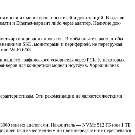
ия внешних мониторов, носителей и док-станций. В идеале
яти и Ethernet-вариант либо через адаптер. Наличие док-
ность архивирования проектов. В моём опыте важно, чтобы
с внешними SSD, мониторами и периферией, не перегружая
или Wi‑Fi 6/6E.
нешнего графического ускорителя через PCIe (у некоторых
райверов для конкретной модели ноутбука. Хороший знак —
характеpистикам. Эти рекомендации не являются жесткими
0–3060 или их аналогами. Накопитель — NVMe 512 ГБ или 1 ТБ.
дисплей был качественным по цветопередаче и не перегревался