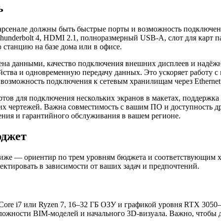
ь
 арсенале должны быть быстрые порты и возможность подключен
nderbolt 4, HDMI 2.1, полноразмерный USB-A, слот для карт пам
 станцию на базе дома или в офисе.
мена данными, качество подключения внешних дисплеев и надёж
ойства и одновременную передачу данных. Это ускоряет работу 
 возможность подключения к сетевым хранилищам через Ethernet 
в для подключения нескольких экранов в макетах, поддержка в
их чертежей. Важна совместимость с вашим ПО и доступность д
ния и гарантийного обслуживания в вашем регионе.
юджет
 Ниже — ориентир по трем уровням бюджета и соответствующим 
ктировать в зависимости от ваших задач и предпочтений.
 Core i7 или Ryzen 7, 16–32 ГБ ОЗУ и графикой уровня RTX 305
сложности BIM‑моделей и начального 3D‑визуала. Важно, чтобы 