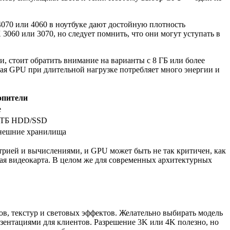
070 или 4060 в ноутбуке дают достойную плотность
060 или 3070, но следует помнить, что они могут уступать в
, стоит обратить внимание на варианты с 8 ГБ или более
я GPU при длительной нагрузке потребляет много энергии и
опители
e
 ТБ HDD/SSD
нешние хранилища
метрией и вычислениями, и GPU может быть не так критичен, как
ая видеокарта. В целом же для современных архитектурных
ов, текстур и световых эффектов. Желательно выбирать модель
зентациями для клиентов. Разрешение 3K или 4K полезно, но