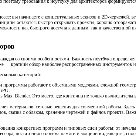
 поэтому требования к ноутбуку для архитекторов формируются
ессе: вы начинаете с концептуальных эскизов и 2D-черчежей, з
инципы остаются: быстро открывать проекты, хорошо отображать 
озможности как быстрого доступа к данным, так и качественной 
оров
 каждая со своими особенностями. Важность ноутбука определяет
иже — краткий обзор наиболее распространённых инструментов и
сколько категорий:
ти программы работают с объемными моделями, сложной геомет
 GPU.
s Max, Blender. Это место, где критична не только вычислител
расчет материалов, сетевые решения для совместной работы. Зде
в, связка с облаком, хранение чертежей и файлов проекта. Важ
бования конкретных программ и типовых сцен работы: от начал
ссора, достаточного объема памяти и мощной видеокарты, спос