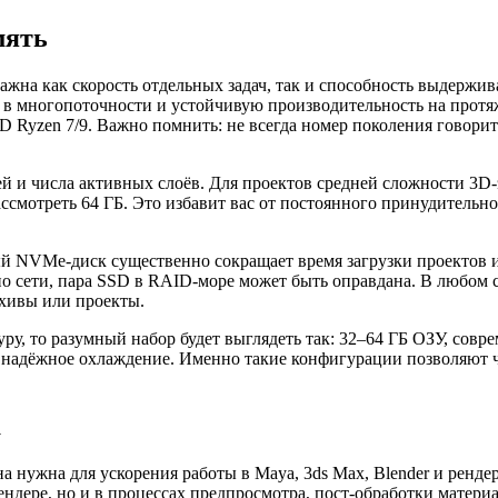
мять
жна как скорость отдельных задач, так и способность выдержив
ль в многопоточности и устойчивую производительность на прот
AMD Ryzen 7/9. Важно помнить: не всегда номер поколения говори
й и числа активных слоёв. Для проектов средней сложности 3D-
ассмотреть 64 ГБ. Это избавит вас от постоянного принудительн
й NVMe-диск существенно сокращает время загрузки проектов и
 сети, пара SSD в RAID-море может быть оправдана. В любом сл
хивы или проекты.
уру, то разумный набор будет выглядеть так: 32–64 ГБ ОЗУ, со
 надёжное охлаждение. Именно такие конфигурации позволяют 
а
на нужна для ускорения работы в Maya, 3ds Max, Blender и рен
ндере, но и в процессах предпросмотра, пост-обработки матери