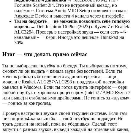
Focusrite Scarlett 2i4. Это не встроенный вывод, но
надёжнее. Система Audio MIDI Setup позволяет создать
Aggregate Device и вывести 4 канала через интерфейс.
Ты на бюджете — не можешь позволить себе топовую
модель
→ Dell Inspiron 16 Plus (2023) с Ryzen 7 и Realtek
ALC3254. Проверь в настройках звука — если есть «4-
канальный» — бери. Иногда это дешевле ThinkPad на
30%.
Итог — что делать прямо сейчас
Ты не выбираешь ноутбук по бренду. Ты выбираешь по тому,
сможет ли он выдать 4 канала звука без костылей. Если ты
хочешь работать без внешнего аудиоинтерфейса — ищи
модели с Realtek ALC257/ALC298 и поддержкой настройки
каналов в Windows. Если ты готов купить интерфейс — бери
любой ноутбук с хорошим процессором (Intel i7 / AMD Ryzen 7
или выше) и стабильными драйверами. Не гонись за «звуком»
— гонись за контролем.
Проверь настройки звука в своей текущей системе. Если там
нет опции «4-канальный» — твой ноутбук не подходит. Не
трать деньги на новый, пока не убедишься. Сделай тест:
запусти 4 разных звуков, выведи каждый на отдельный канал,