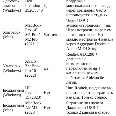
Десктоп-
Dell
поддержка
замена
Precision
Да
многоканального вывода
(Windows)
3520/3540
через драйверы. Часто
используется в студиях.
Через USB-C с
MacBook
аудиоинтерфейсом — да.
Pro 14″
Через встроенный разъём
Ультрабук
M1 Pro /
Частично
— только стерео. Но
(Mac)
M2 Pro
можно настроить 4 канала
(2021+)
через Aggregate Device в
Audio MIDI Setup.
Realtek ALC298 +
драйверы с
ASUS
возможностью
Ультрабук
ZenBook
Да
переключения на 4-
(Windows)
Pro 16
канальный режим.
(2022)
Работает с Ableton без
лагов.
HP
Чип Realtek, но драйверы
Бюджетный
Pavilion
Нет
не позволяют настраивать
(Windows)
15 (2023)
каналы. Только стерео.
MacBook
Ограничения железа.
Бюджетный
Air M1
Нет
Даже через USB-C —
(Mac)
(2020+)
только 2 канала в стерео.