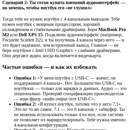
Сценарий 2: Ты готов купить внешний аудиоинтерфейс —
но хочешь, чтобы ноутбук его «не глушил»
Тогда тебе не нужен ноутбук с 4-канальным выводом. Тебе
нужен ноутбук с мощным процессором, хорошей
охлаждением и стабильными драйверами. Бери
MacBook Pro
M2
или
Dell XPS 15
. Подключи аудиоинтерфейс (например,
Focusrite Scarlett 2i2), и ты получишь 4 канала через него — и
это будет надёжнее, чем встроенный вывод. Главное — не
бери ноутбуки с Intel UHD Graphics + слабыми драйверами.
Они дергают аудио, когда включается видеокарта.
Частые ошибки — и как их избежать
Ошибка 1:
«У меня ноутбук с USB-C — значит, он
поддерживает 4 канала». Нет. Большинство USB-C на
ноутбуках — только для зарядки и данных. Аудио — это
опционально. Проверяй спецификации производителя
— ищи фразу «audio output over USB-C».
Ошибка 2:
«Я купил ноутбук, потому что у него 7.1».
Это не то же самое. 7.1 — это 6 каналов + сабвуфер. Ты
не можешь использовать только 4 из них, если система
не позволяет их маршрутизировать. Тебе нужна именно
4-канальная конфигурация.