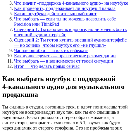
Что значит «поддержка 4-канального аудио» на ноутбуке
Как проверить, поддерживает ли ноутбук 4 канала
Какие ноутбуки действительно работают
Что выбрать — если ты не можешь позволить себе
Precision или ThinkPad
Сценарий 1: Ты работаешь в дороге, но не хочешь брать
внешний аудиоинтерфейс
Сценарий 2: Ты готов купить внешний аудиоинтерфейс
— но хочешь, чтобы ноутбук его «не глушил»
Частые ошибки — и как их избежать
Как лучше сделать — практические рекомендации
Что выбрать — в зависимости от твоей ситуации
Итог — что делать прямо сейчас
Как выбрать ноутбук с поддержкой
4‑канального аудио для музыкального
продакшна
Ты сидишь в студии, готовишь трек, и вдруг понимаешь: твой
ноутбук не воспроизводит звук так, как ты его слышишь в
наушниках. Басы пропадают, стерео-образ сжимается, а
синтезаторы, которые ты смиксовал в 5.1, звучат как будто
через динамик от старого телефона. Это не проблема твоих