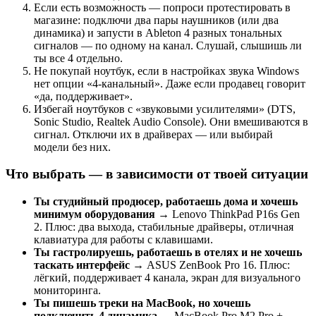
Если есть возможность — попроси протестировать в
магазине: подключи два пары наушников (или два
динамика) и запусти в Ableton 4 разных тональных
сигналов — по одному на канал. Слушай, слышишь ли
ты все 4 отдельно.
Не покупай ноутбук, если в настройках звука Windows
нет опции «4-канальный». Даже если продавец говорит
«да, поддерживает».
Избегай ноутбуков с «звуковыми усилителями» (DTS,
Sonic Studio, Realtek Audio Console). Они вмешиваются в
сигнал. Отключи их в драйверах — или выбирай
модели без них.
Что выбрать — в зависимости от твоей ситуации
Ты студийный продюсер, работаешь дома и хочешь
минимум оборудования
→ Lenovo ThinkPad P16s Gen
2. Плюс: два выхода, стабильные драйверы, отличная
клавиатура для работы с клавишами.
Ты гастролируешь, работаешь в отелях и не хочешь
таскать интерфейс
→ ASUS ZenBook Pro 16. Плюс:
лёгкий, поддерживает 4 канала, экран для визуального
мониторинга.
Ты пишешь треки на MacBook, но хочешь
подключить 4 динамика
→ MacBook Pro M2 Pro +