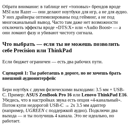
Обрати внимание: в таблице нет «топовых» брендов вроде
MSI или Razer — они делают ноутбуки для игр, а не для аудио.
У них драйверы оптимизированы под гейминг, а не под
многоканальный вывод. Часто там даже нет возможности
отключить эффекты вроде «DTS:X» или «Audio Boost» — а
они ломают фазу и убивают чистоту сигнала.
Что выбрать — если ты не можешь позволить
себе Precision или ThinkPad
Если бюджет ограничен — есть два рабочих пути.
Сценарий 1: Ты работаешь в дороге, но не хочешь брать
внешний аудиоинтерфейс
Бери ноутбук с двумя физическими выходами: 3.5 мм + USB-
C. Пример:
ASUS ZenBook Pro 16
или
Lenovo ThinkPad E16
.
Убедись, что в настройках звука есть опция «4-канальный».
Потом купи недорогой USB-C → 2x 3.5 мм адаптер
(например,
UGREEN
с поддержкой аудио). Подключи два
выхода — и ты получишь 4 канала. Это не идеально, но
работает.