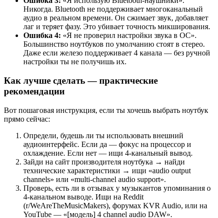
Ошибка 3:
«Я использую Bluetooth-наушники».
Никогда. Bluetooth не поддерживает многоканальный
аудио в реальном времени. Он сжимает звук, добавляет
лаг и теряет фазу. Это убивает точность микширования.
Ошибка 4:
«Я не проверил настройки звука в ОС».
Большинство ноутбуков по умолчанию стоят в стерео.
Даже если железо поддерживает 4 канала — без ручной
настройки ты не получишь их.
Как лучше сделать — практические
рекомендации
Вот пошаговая инструкция, если ты хочешь выбрать ноутбук
прямо сейчас:
Определи, будешь ли ты использовать внешний
аудиоинтерфейс. Если да — фокус на процессор и
охлаждение. Если нет — ищи 4-канальный вывод.
Зайди на сайт производителя ноутбука → найди
технические характеристики → ищи «audio output
channels» или «multi-channel audio support».
Проверь, есть ли в отзывах у музыкантов упоминания о
4-канальном выводе. Ищи на Reddit
(r/WeAreTheMusicMakers), форумах KVR Audio, или на
YouTube — «[модель] 4 channel audio DAW».