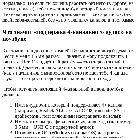
нормально. Но если ты хочешь работать без него (в дороге, на
сессии, в кафе), тебе нужен ноутбук, который умеет выдавать
4 канала через встроенный аудиовыход — без адаптеров, без
драйверов-костылей, без «виртуальных» каналов в программе.
Что значит «поддержка 4-канального аудио» на
ноутбуке
Здесь много подводных камней. Большинство людей думают:
«если у меня 3.5 мм разъём — значит, я могу подключить 4
канала». Нет. Стандартный разъём — это стерео (левый +
правый). Даже если ты вставишь в него 4-контактный штекер
(как у наушников с микрофоном), это не даст тебе 4 канала
звука — это просто переключит микрофон на вход.
Чтобы получить настоящий 4-канальный вывод, ноутбук
должен:
Иметь аудиочип, который поддерживает 4+ канала
(например, Realtek ALC257, ALC298, или Intel SST с
драйверами, позволяющими настраивать каналы);
Иметь хотя бы два физических аудиовыхода (например,
3.5 мм + USB-C с поддержкой аудио);
Позволять в ОС (Windows или macOS) настроить