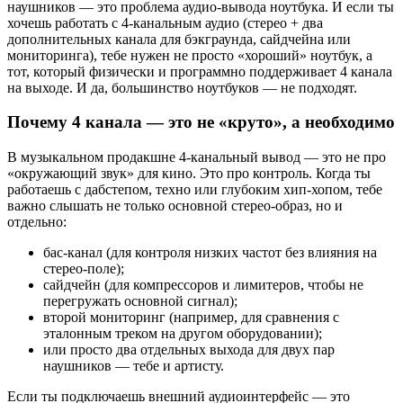
наушников — это проблема аудио-вывода ноутбука. И если ты
хочешь работать с 4-канальным аудио (стерео + два
дополнительных канала для бэкграунда, сайдчейна или
мониторинга), тебе нужен не просто «хороший» ноутбук, а
тот, который физически и программно поддерживает 4 канала
на выходе. И да, большинство ноутбуков — не подходят.
Почему 4 канала — это не «круто», а необходимо
В музыкальном продакшне 4-канальный вывод — это не про
«окружающий звук» для кино. Это про контроль. Когда ты
работаешь с дабстепом, техно или глубоким хип-хопом, тебе
важно слышать не только основной стерео-образ, но и
отдельно:
бас-канал (для контроля низких частот без влияния на
стерео-поле);
сайдчейн (для компрессоров и лимитеров, чтобы не
перегружать основной сигнал);
второй мониторинг (например, для сравнения с
эталонным треком на другом оборудовании);
или просто два отдельных выхода для двух пар
наушников — тебе и артисту.
Если ты подключаешь внешний аудиоинтерфейс — это