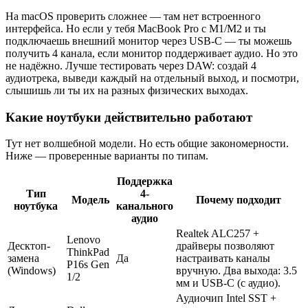
На macOS проверить сложнее — там нет встроенного
интерфейса. Но если у тебя MacBook Pro с M1/M2 и ты
подключаешь внешний монитор через USB-C — ты можешь
получить 4 канала, если монитор поддерживает аудио. Но это
не надёжно. Лучше тестировать через DAW: создай 4
аудиотрека, выведи каждый на отдельный выход, и посмотри,
слышишь ли ты их на разных физических выходах.
Какие ноутбуки действительно работают
Тут нет волшебной модели. Но есть общие закономерности.
Ниже — проверенные варианты по типам.
Поддержка
Тип
4-
Модель
Почему подходит
ноутбука
канального
аудио
Realtek ALC257 +
Lenovo
Десктоп-
драйверы позволяют
ThinkPad
замена
Да
настраивать каналы
P16s Gen
(Windows)
вручную. Два выхода: 3.5
1/2
мм и USB-C (с аудио).
Аудиочип Intel SST +