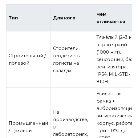
Чем
Тип
Для кого
отличается
Тяжёлый (2–3 кг),
экран яркий
Строители,
(1000 нит),
Строительный /
геодезисты,
сенсорный, без
полевой
логисты на
вентилятора,
складах
IP54, MIL-STD-
810H
Усиленная
рамка +
виброизоляция,
На
антистатический
производстве,
Промышленный
корпус, работа
в
/ цеховой
при -10°C до
лабораториях,