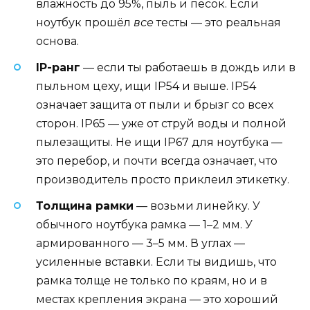
влажность до 95%, пыль и песок. Если
ноутбук прошёл
все
тесты — это реальная
основа.
IP-ранг
— если ты работаешь в дождь или в
пыльном цеху, ищи IP54 и выше. IP54
означает защита от пыли и брызг со всех
сторон. IP65 — уже от струй воды и полной
пылезащиты. Не ищи IP67 для ноутбука —
это перебор, и почти всегда означает, что
производитель просто приклеил этикетку.
Толщина рамки
— возьми линейку. У
обычного ноутбука рамка — 1–2 мм. У
армированного — 3–5 мм. В углах —
усиленные вставки. Если ты видишь, что
рамка толще не только по краям, но и в
местах крепления экрана — это хороший