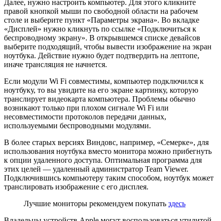
Далее, нужно настроить компьютер. Для этого кликните
правой кнопкой мыши по свободной области на рабочем
столе и выберите пункт «Параметры экрана». Во вкладке
«Дисплей» нужно кликнуть по ссылке «Подключиться к
беспроводному экрану». В открывшемся списке девайсов
выберите подходящий, чтобы вывести изображение на экран
ноутбука. Действие нужно будет подтвердить на лептопе,
иначе трансляция не начнется.
Если модули Wi Fi совместимы, компьютер подключился к
ноутбуку, то вы увидите на его экране картинку, которую
транслирует видеокарта компьютера. Проблемы обычно
возникают только при плохом сигнале Wi Fi или
несовместимости протоколов передачи данных,
используемыми беспроводными модулями.
В более старых версиях Виндовс, например, «Семерке», для
использования ноутбука вместо монитора можно прибегнуть
к опции удаленного доступа. Оптимальная программа для
этих целей — удаленный администратор Team Viewer.
Подключившись компьютеру таким способом, ноутбук может
транслировать изображение с его дисплея.
Лучшие мониторы рекомендуем покупать
здесь
Владельцы устройств Apple могут воспользоваться утилитой