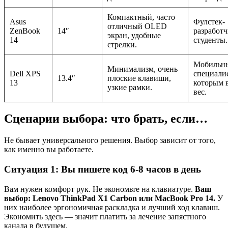
Компактный, часто
Asus
Фулстек-
отличный OLED
ZenBook
14″
разработч
экран, удобные
14
студенты.
стрелки.
Мобильн
Минимализм, очень
Dell XPS
специали
13.4″
плоские клавиши,
13
которым 
узкие рамки.
вес.
Сценарии выбора: что брать, если…
Не бывает универсального решения. Выбор зависит от того,
как именно вы работаете.
Ситуация 1: Вы пишете код 6-8 часов в день
Вам нужен комфорт рук. Не экономьте на клавиатуре.
Ваш
выбор: Lenovo ThinkPad X1 Carbon или MacBook Pro 14.
У
них наиболее эргономичная раскладка и лучший ход клавиш.
Экономить здесь — значит платить за лечение запястного
канала в будущем.