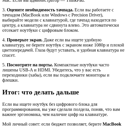
Mac. Если вы администратор — ThinkPad.
3.
Оцените необходимость тачпада.
Если вы работаете с
тачпадом (MacBook или Windows с Precision Driver),
выбирайте модели с клавиатурой, где тачпад находится по
центру, а клавиатура не сдвинута влево. Это автоматически
отсекает ноутбуки с цифровым блоком.
4.
Проверьте экран.
Даже если вы ищете удобную
клавиатуру, не берите ноутбук с экраном ниже 1080p и плохой
цветопередачей. Глаза будут уставать, и удобная клавиатура не
спасет.
5.
Посмотрите на порты.
Компактные ноутбуки часто
лишены USB-A и HDMI. Убедитесь, что у вас есть
переходники (хабы), если вы подключаете мониторы и
флешки.
Итог: что делать дальше
Если вы ищете ноутбук без цифрового блока для
программирования, вы уже сделали полдела, поняв, что вам
важнее эргономика, чем наличие цифр на клавиатуре.
Мой личный совет: если бюджет позволяет, берите
MacBook