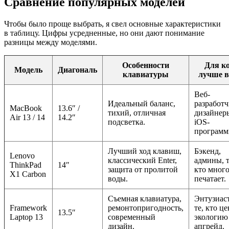
Сравнение популярных моделей
Чтобы было проще выбрать, я свел основные характеристики
в таблицу. Цифры усредненные, но они дают понимание
разницы между моделями.
Особенности
Для к
Модель
Диагональ
клавиатуры
лучше в
Веб-
Идеальный баланс,
разработч
MacBook
13.6″ /
тихий, отличная
дизайнер
Air 13 / 14
14.2″
подсветка.
iOS-
программ
Лучший ход клавиш,
Бэкенд,
Lenovo
классический Enter,
админы, т
ThinkPad
14″
защита от пролитой
кто мног
X1 Carbon
воды.
печатает.
Съемная клавиатура,
Энтузиас
Framework
ремонтопригодность,
те, кто ц
13.5″
Laptop 13
современный
экологию
дизайн.
апгрейд.