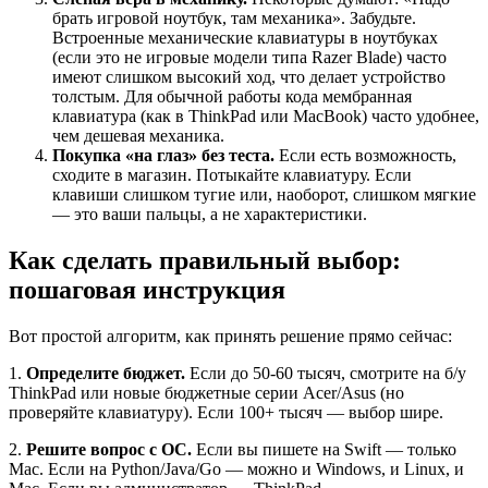
брать игровой ноутбук, там механика». Забудьте.
Встроенные механические клавиатуры в ноутбуках
(если это не игровые модели типа Razer Blade) часто
имеют слишком высокий ход, что делает устройство
толстым. Для обычной работы кода мембранная
клавиатура (как в ThinkPad или MacBook) часто удобнее,
чем дешевая механика.
Покупка «на глаз» без теста.
Если есть возможность,
сходите в магазин. Потыкайте клавиатуру. Если
клавиши слишком тугие или, наоборот, слишком мягкие
— это ваши пальцы, а не характеристики.
Как сделать правильный выбор:
пошаговая инструкция
Вот простой алгоритм, как принять решение прямо сейчас:
1.
Определите бюджет.
Если до 50-60 тысяч, смотрите на б/у
ThinkPad или новые бюджетные серии Acer/Asus (но
проверяйте клавиатуру). Если 100+ тысяч — выбор шире.
2.
Решите вопрос с ОС.
Если вы пишете на Swift — только
Mac. Если на Python/Java/Go — можно и Windows, и Linux, и