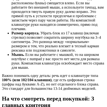
расположены буквы) смещается влево. Если вы
работаете без внешней мыши, а используете тачпад, вам
приходится тянуть правую руку далеко вправо. Это
прямой путь к усталости предплечья и проблемам с
запястьем через пару часов работы. На компактной
клавиатуре руки находятся симметрично, прямо под
плечами.
Размер корпуса.
Убрать блок из 17 клавиш (включая
стрелки) позволяет сократить ширину ноутбука на 3–4
сантиметра. Это разница между «нормальным»
размером и тем, что реально влезает в тесный карман
рюкзака или подлокотники в самолете.
Мышь.
Если вы работаете с мышкой, то на широком
ноутбуке с numpad у вас просто нет места для размаха
руки. Компактная клавиатура освобождает место справа
для мыши.
Важно понимать одну деталь: речь идет о клавиатуре типа
100% (или 102/104 клавиши)
, где есть цифровая строка
(цифры над буквами A-Z), но нет отдельного блока справа.
Это стандарт для большинства 13-14 дюймовых моделей.
На что смотреть перед покупкой: 3
главных критерия