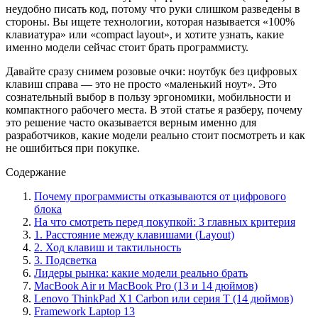
неудобно писать код, потому что руки слишком разведены в
стороны. Вы ищете технологии, которая называется «100%
клавиатура» или «compact layout», и хотите узнать, какие
именно модели сейчас стоит брать программисту.
Давайте сразу снимем розовые очки: ноутбук без цифровых
клавиш справа — это не просто «маленький ноут». Это
сознательный выбор в пользу эргономики, мобильности и
компактного рабочего места. В этой статье я разберу, почему
это решение часто оказывается верным именно для
разработчиков, какие модели реально стоит посмотреть и как
не ошибиться при покупке.
Содержание
Почему программисты отказываются от цифрового
блока
На что смотреть перед покупкой: 3 главных критерия
1. Расстояние между клавишами (Layout)
2. Ход клавиш и тактильность
3. Подсветка
Лидеры рынка: какие модели реально брать
MacBook Air и MacBook Pro (13 и 14 дюймов)
Lenovo ThinkPad X1 Carbon или серия T (14 дюймов)
Framework Laptop 13