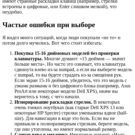
имеют странные раскладки клавиш (например, стрелки
встроены в цифровые, или Enter слишком мелкий), что
неудобно.
Частые ошибки при выборе
Я видел много ситуаций, когда люди покупали «не то» и
потом долго мучились. Вот чего стоит избегать:
Покупка 15-16 дюймовых моделей без проверки
клавиатуры.
Многие думают: «15 дюймов — значит
больше места». Но часто это означает, что клавиатура
сдвинута влево из-за numpad, а если вы выберете модель
с numpad, то вы будете страдать из-за смещения рук.
Если экран 15-16 дюймов, убедитесь, что это модель с
узкими рамками
и без цифрового блока (например, Asus
ProArt или некоторые модели Dell XPS), иначе вы
вернетесь к тому, с чего начали.
Игнорирование раскладки стрелок.
В некоторых
очень тонких ноутбуках (как старые Dell XPS 13 или
некоторые HP Spectre) стрелки уменьшены вдвое (half-
size). Для навигации в коде это боль. Если вы не
привыкли к полноразмерным стрелкам, берите модель,
где они утоплены, но имеют нормальный размер.
Слепая вера в механику.
Некоторые думают: «Надо