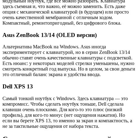
модульный ноутбук, где всё можно разобрать. Клавиатура
здесь съемная и, что важно, её можно заменить. Есть даже
опция с механической клавиатурой (в будущем) или просто
очень качественной мембранной с отличным ходом.
Компактный, ремонтопригодный, без цифрового блока.
Asus ZenBook 13/14 (OLED версии)
Альтернатива MacBook на Windows. Asus иногда
экспериментирует с клавиатурой, но в серии ZenBook 13/14
обычно ставят очень качественные клавиатуры с подсветкой.
Есть нюанс: у некоторых моделей стрелки уменьшены, нужно
смотреть конкретный год выпуска. Но в целом, за свои деньги
это отличный баланс экрана и удобства ввода.
Dell XPS 13
Самый тонкий ноутбук с Windows. Здесь клавиатура — это
компромисс. Чтобы сделать ноутбук тоньше, Dell сделала
клавиши очень плоскими. Для кого-то это плюс (низкий
профиль), для кого-то минус (нет ощущения нажатия). Но
если вы берете XPS 13, то именно за экран и компактность, а
не за тактильные ощущения от набора текста.