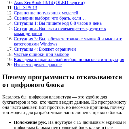
Asus ZenBook 13/14 (OLED версии)
Dell XPS 13
Сравнение популярных моделей
Сценарии выбора: что брать, если…
Ситуация 1: Вы пишете код 6-8 часов в день
Ситуация 2: Вы часто перемещаетесь, ездите в
командировки
Ситуация 3: Вы работаете только с мышкой и мыслите
категориями Windows
Ситуация 4: Бюджет ограничен
Частые ошибки при выборе
Как сделать правильный выбор: пошаговая инструкция
Итог: что делать дальше
Почему программисты отказываются
от цифрового блока
Казалось бы, цифровая клавиатура — это удобно для
бухгалтеров и тех, кто часто вводит данные. Но программисту
она часто мешает. Вот простые, но весомые причины, почему
топ-модели для разработчиков часто лишены правого блока:
Положение рук.
На ноутбуке с 15-дюймовым экраном и
цифровым блоком центральный блок клавиш (где