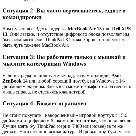
Ситуация 2: Вы часто перемещаетесь, ездите в
командировки
Вам нужен вес. Здесь лидер —
MacBook Air 13
или
Dell XPS
13
. Они легкие, и отсутствие цифрового блока позволяет им
быть компактными. ThinkPad X1 тоже хорош, но он может
быть чуть тяжелее MacBook Air.
Ситуация 3: Вы работаете только с мышкой и
мыслите категориями Windows
Если вы редко используете тачпад, то вам подойдет
Asus
ZenBook 14
или любой хороший ноутбук на Windows с 14-
дюймовым экраном. Здесь вы сможете комфортно разместить
мышь справа, не стесняясь клавиатурой.
Ситуация 4: Бюджет ограничен
Не стоит покупать «навороченный» игровой ноутбук с 15.6
дюймами и цифровым блоком просто потому, что он дешевле.
Лучше взять б/у ThinkPad (серии T480 или новее) за те же
деньги. У них отличная клавиатура. Игровые ноутбуки часто