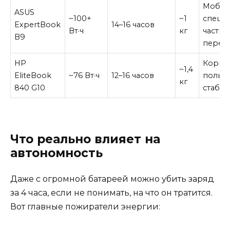
Мобил
ASUS
~100+
~1
специа
ExpertBook
14–16 часов
Вт·ч
кг
частые
B9
перел
HP
Корпо
~1,4
EliteBook
~76 Вт·ч
12–16 часов
пользо
кг
840 G10
стабил
Что реально влияет на
автономность
Даже с огромной батареей можно убить заряд
за 4 часа, если не понимать, на что он тратится.
Вот главные пожиратели энергии: