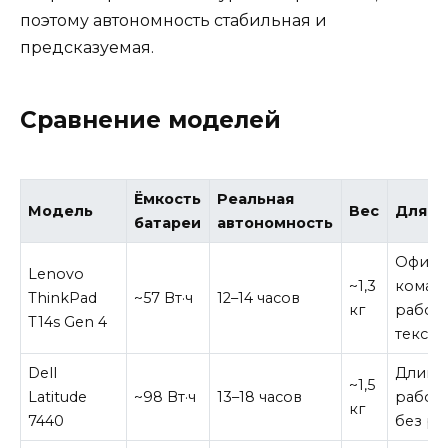
поэтому автономность стабильная и
предсказуемая.
Сравнение моделей
Ёмкость
Реальная
Модель
Вес
Для к
батареи
автономность
Офис,
Lenovo
~1,3
коман
ThinkPad
~57 Вт·ч
12–14 часов
кг
работа
T14s Gen 4
тексто
Dell
Длинн
~1,5
Latitude
~98 Вт·ч
13–18 часов
рабоч
кг
7440
без ро