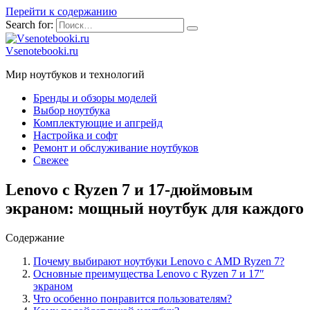
Перейти к содержанию
Search for:
Vsenotebooki.ru
Мир ноутбуков и технологий
Бренды и обзоры моделей
Выбор ноутбука
Комплектующие и апгрейд
Настройка и софт
Ремонт и обслуживание ноутбуков
Свежее
Lenovo с Ryzen 7 и 17-дюймовым
экраном: мощный ноутбук для каждого
Содержание
Почему выбирают ноутбуки Lenovo с AMD Ryzen 7?
Основные преимущества Lenovo с Ryzen 7 и 17″
экраном
Что особенно понравится пользователям?