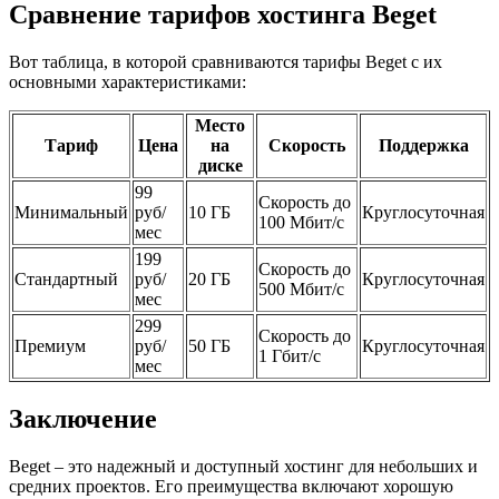
Сравнение тарифов хостинга Beget
Вот таблица, в которой сравниваются тарифы Beget с их
основными характеристиками:
Место
Тариф
Цена
на
Скорость
Поддержка
диске
99
Скорость до
Минимальный
руб/
10 ГБ
Круглосуточная
100 Мбит/с
мес
199
Скорость до
Стандартный
руб/
20 ГБ
Круглосуточная
500 Мбит/с
мес
299
Скорость до
Премиум
руб/
50 ГБ
Круглосуточная
1 Гбит/с
мес
Заключение
Beget – это надежный и доступный хостинг для небольших и
средних проектов. Его преимущества включают хорошую