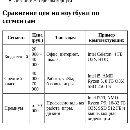
Дизайн и материалы корпуса
Сравнение цен на ноутбуки по
сегментам
Цена
Пример
Сегмент
Тип задач
(руб.)
комплектующих
20
000 –
Офис, интернет,
Intel Celeron, 4 ГБ
Бюджетный
40
школа
ОЗУ, HDD
000
40
Intel i5, AMD
Средний
000 –
Работа, учёба,
Ryzen 5, 8 ГБ ОЗУ,
класс
70
базовые игры
SSD 256 ГБ
000
Intel i7/i9, AMD
Профессиональная
Ryzen 7/9, 16-32 ГБ
от 70
Премиум
работа, игры,
ОЗУ, SSD 512 ГБ и
000
дизайн
выше, мощная
видеокарта