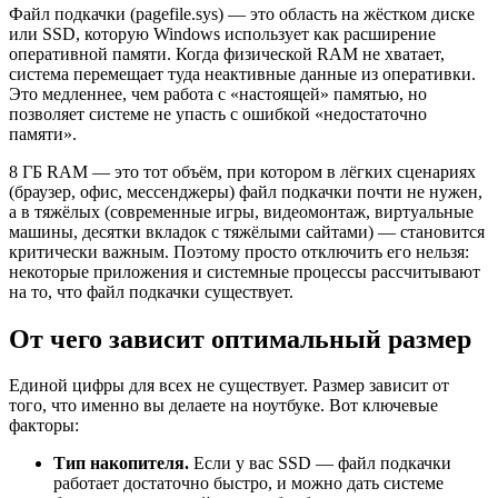
Файл подкачки (pagefile.sys) — это область на жёстком диске
или SSD, которую Windows использует как расширение
оперативной памяти. Когда физической RAM не хватает,
система перемещает туда неактивные данные из оперативки.
Это медленнее, чем работа с «настоящей» памятью, но
позволяет системе не упасть с ошибкой «недостаточно
памяти».
8 ГБ RAM — это тот объём, при котором в лёгких сценариях
(браузер, офис, мессенджеры) файл подкачки почти не нужен,
а в тяжёлых (современные игры, видеомонтаж, виртуальные
машины, десятки вкладок с тяжёлыми сайтами) — становится
критически важным. Поэтому просто отключить его нельзя:
некоторые приложения и системные процессы рассчитывают
на то, что файл подкачки существует.
От чего зависит оптимальный размер
Единой цифры для всех не существует. Размер зависит от
того, что именно вы делаете на ноутбуке. Вот ключевые
факторы:
Тип накопителя.
Если у вас SSD — файл подкачки
работает достаточно быстро, и можно дать системе