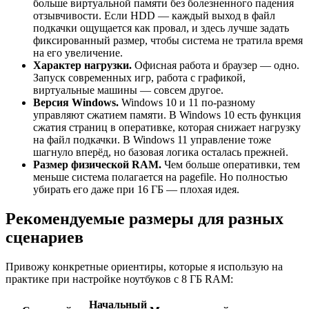
больше виртуальной памяти без болезненного падения
отзывчивости. Если HDD — каждый выход в файл
подкачки ощущается как провал, и здесь лучше задать
фиксированный размер, чтобы система не тратила время
на его увеличение.
Характер нагрузки.
Офисная работа и браузер — одно.
Запуск современных игр, работа с графикой,
виртуальные машины — совсем другое.
Версия Windows.
Windows 10 и 11 по-разному
управляют сжатием памяти. В Windows 10 есть функция
сжатия страниц в оперативке, которая снижает нагрузку
на файл подкачки. В Windows 11 управление тоже
шагнуло вперёд, но базовая логика осталась прежней.
Размер физической RAM.
Чем больше оперативки, тем
меньше система полагается на pagefile. Но полностью
убирать его даже при 16 ГБ — плохая идея.
Рекомендуемые размеры для разных
сценариев
Привожу конкретные ориентиры, которые я использую на
практике при настройке ноутбуков с 8 ГБ RAM:
Начальный