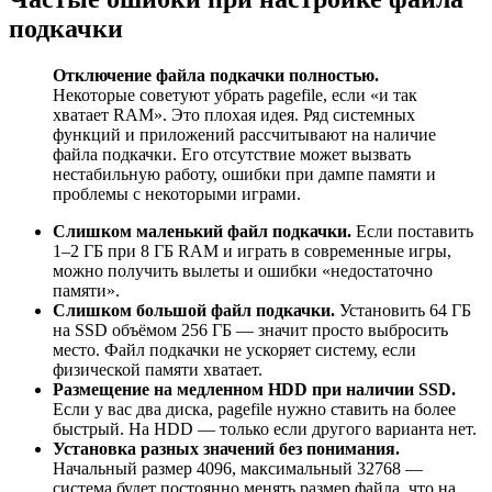
подкачки
Отключение файла подкачки полностью.
Некоторые советуют убрать pagefile, если «и так
хватает RAM». Это плохая идея. Ряд системных
функций и приложений рассчитывают на наличие
файла подкачки. Его отсутствие может вызвать
нестабильную работу, ошибки при дампе памяти и
проблемы с некоторыми играми.
Слишком маленький файл подкачки.
Если поставить
1–2 ГБ при 8 ГБ RAM и играть в современные игры,
можно получить вылеты и ошибки «недостаточно
памяти».
Слишком большой файл подкачки.
Установить 64 ГБ
на SSD объёмом 256 ГБ — значит просто выбросить
место. Файл подкачки не ускоряет систему, если
физической памяти хватает.
Размещение на медленном HDD при наличии SSD.
Если у вас два диска, pagefile нужно ставить на более
быстрый. На HDD — только если другого варианта нет.
Установка разных значений без понимания.
Начальный размер 4096, максимальный 32768 —
система будет постоянно менять размер файла, что на