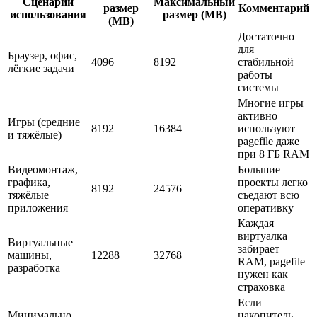
Сценарий
Максимальный
размер
Комментарий
использования
размер (MB)
(MB)
Достаточно
для
Браузер, офис,
4096
8192
стабильной
лёгкие задачи
работы
системы
Многие игры
активно
Игры (средние
8192
16384
используют
и тяжёлые)
pagefile даже
при 8 ГБ RAM
Видеомонтаж,
Большие
графика,
проекты легко
8192
24576
тяжёлые
съедают всю
приложения
оперативку
Каждая
виртуалка
Виртуальные
забирает
машины,
12288
32768
RAM, pagefile
разработка
нужен как
страховка
Если
Минимально
накопитель