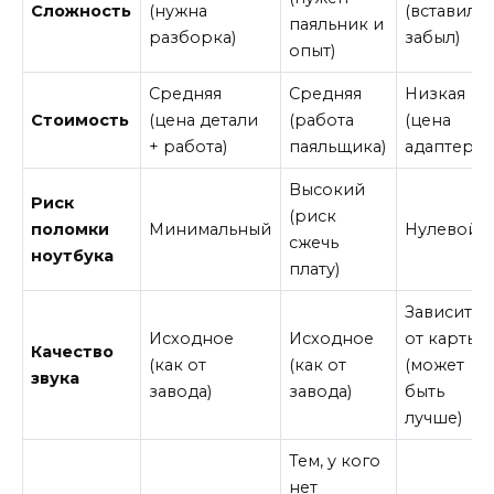
Сложность
(нужна
(вставил и
паяльник и
разборка)
забыл)
опыт)
Средняя
Средняя
Низкая
Стоимость
(цена детали
(работа
(цена
+ работа)
паяльщика)
адаптера)
Высокий
Риск
(риск
поломки
Минимальный
Нулевой
сжечь
ноутбука
плату)
Зависит
Исходное
Исходное
от карты
Качество
(как от
(как от
(может
звука
завода)
завода)
быть
лучше)
Тем, у кого
нет