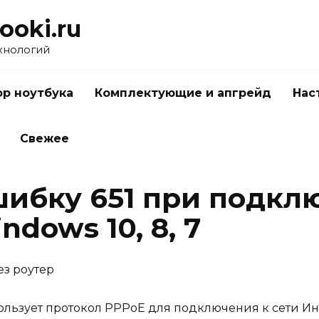
ooki.ru
хнологий
р ноутбука
Комплектующие и апгрейд
Нас
Свежее
ибку 651 при подкл
dows 10, 8, 7
ез роутер
ьзует протокол PPPoE для подключения к сети Инт