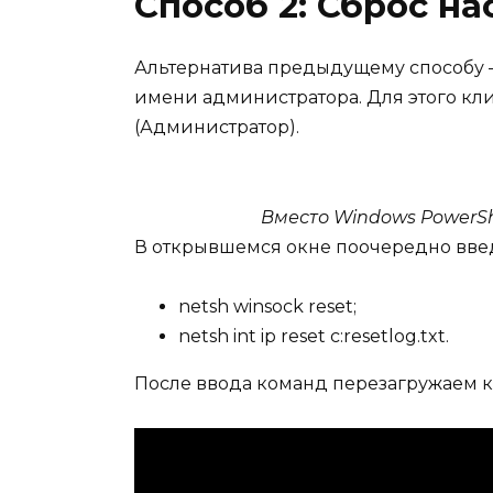
Способ 2: Сброс на
Альтернатива предыдущему способу – 
имени администратора. Для этого кл
(Администратор).
Вместо Windows PowerSh
В открывшемся окне поочередно вве
netsh winsock reset;
netsh int ip reset c:resetlog.txt.
После ввода команд перезагружаем к