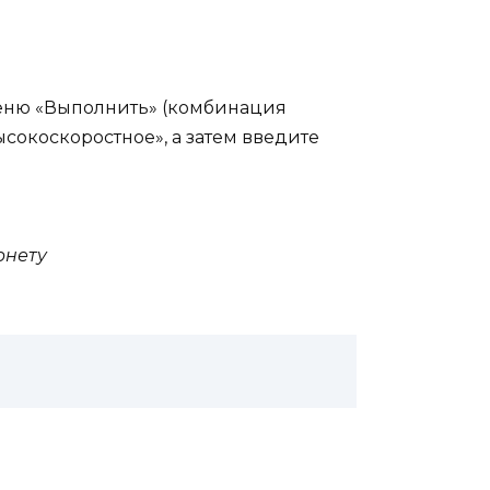
 меню «Выполнить» (комбинация
ысокоскоростное», а затем введите
рнету