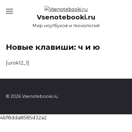
Перейти
к
Vsenotebooki.ru
содержанию
Мир ноутбуков и технологий
Новые клавиши: ч и ю
[urok12_1]
© 2026 Vsenotebooki.ru
4bf8dda8585d32a2