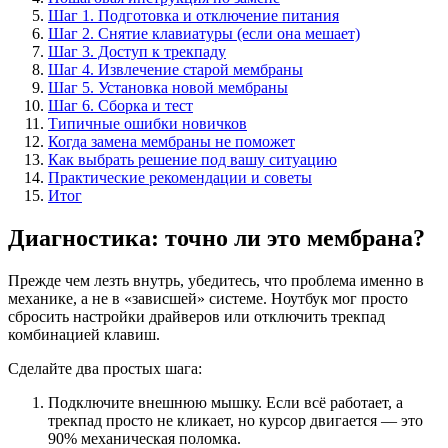
Шаг 1. Подготовка и отключение питания
Шаг 2. Снятие клавиатуры (если она мешает)
Шаг 3. Доступ к трекпаду
Шаг 4. Извлечение старой мембраны
Шаг 5. Установка новой мембраны
Шаг 6. Сборка и тест
Типичные ошибки новичков
Когда замена мембраны не поможет
Как выбрать решение под вашу ситуацию
Практические рекомендации и советы
Итог
Диагностика: точно ли это мембрана?
Прежде чем лезть внутрь, убедитесь, что проблема именно в
механике, а не в «зависшей» системе. Ноутбук мог просто
сбросить настройки драйверов или отключить трекпад
комбинацией клавиш.
Сделайте два простых шага:
Подключите внешнюю мышку. Если всё работает, а
трекпад просто не кликает, но курсор двигается — это
90% механическая поломка.