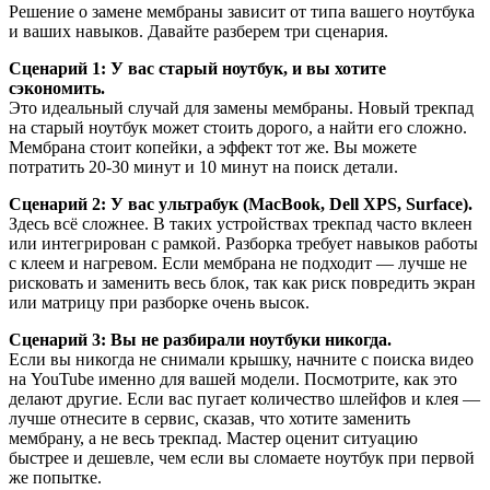
Решение о замене мембраны зависит от типа вашего ноутбука
и ваших навыков. Давайте разберем три сценария.
Сценарий 1: У вас старый ноутбук, и вы хотите
сэкономить.
Это идеальный случай для замены мембраны. Новый трекпад
на старый ноутбук может стоить дорого, а найти его сложно.
Мембрана стоит копейки, а эффект тот же. Вы можете
потратить 20-30 минут и 10 минут на поиск детали.
Сценарий 2: У вас ультрабук (MacBook, Dell XPS, Surface).
Здесь всё сложнее. В таких устройствах трекпад часто вклеен
или интегрирован с рамкой. Разборка требует навыков работы
с клеем и нагревом. Если мембрана не подходит — лучше не
рисковать и заменить весь блок, так как риск повредить экран
или матрицу при разборке очень высок.
Сценарий 3: Вы не разбирали ноутбуки никогда.
Если вы никогда не снимали крышку, начните с поиска видео
на YouTube именно для вашей модели. Посмотрите, как это
делают другие. Если вас пугает количество шлейфов и клея —
лучше отнесите в сервис, сказав, что хотите заменить
мембрану, а не весь трекпад. Мастер оценит ситуацию
быстрее и дешевле, чем если вы сломаете ноутбук при первой
же попытке.