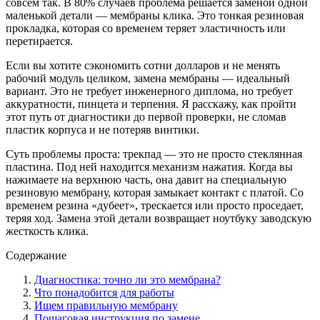
совсем так. В 80% случаев проблема решается заменой одной
маленькой детали — мембраны клика. Это тонкая резиновая
прокладка, которая со временем теряет эластичность или
перетирается.
Если вы хотите сэкономить сотни долларов и не менять
рабочий модуль целиком, замена мембраны — идеальный
вариант. Это не требует инженерного диплома, но требует
аккуратности, пинцета и терпения. Я расскажу, как пройти
этот путь от диагностики до первой проверки, не сломав
пластик корпуса и не потеряв винтики.
Суть проблемы проста: трекпад — это не просто стеклянная
пластина. Под ней находится механизм нажатия. Когда вы
нажимаете на верхнюю часть, она давит на специальную
резиновую мембрану, которая замыкает контакт с платой. Со
временем резина «дубеет», трескается или просто проседает,
теряя ход. Замена этой детали возвращает ноутбуку заводскую
жесткость клика.
Содержание
Диагностика: точно ли это мембрана?
Что понадобится для работы
Ищем правильную мембрану
Пошаговая инструкция по замене