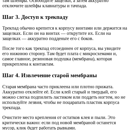
там шлейфы. Освободите защелки, а затем аккуратно
отключите шлейфы клавиатуры и тачпада.
Шаг 3. Доступ к трекпаду
Трекпад обычно крепится к корпусу винтами или держится на
защелках. Если он на винтах — открутите их. Если на
защелках — аккуратно подденьте его с боков.
После того как трекпад отсоединен от корпуса, вы увидите
его нижнюю сторону. Там будет плата с микросхемами и,
самое главное, резиновая подушка (мембрана), которая
прикреплена к контактам.
Шаг 4. Извлечение старой мембраны
Старая мембрана часто приклеена или плотно прижата.
Аккуратно отклейте её. Если клей старый и твердый, его
можно слегка подпилить ластиком или поддеть ногтем, но не
используйте лезвия, чтобы не поцарапать пластик корпуса
трекпада.
Очистите место крепления от остатков клея и пыли. Это
критически важно: если под новой мембраной останется
мусор, клик будет работать рывками.