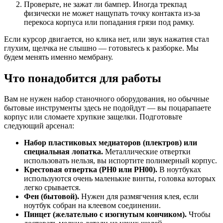
Проверьте, не зажат ли бампер. Иногда трекпад
физически не может нащупать точку контакта из-за
перекоса корпуса или попадания грязи под рамку.
Если курсор двигается, но клика нет, или звук нажатия стал
глухим, щелчка не слышно — готовьтесь к разборке. Мы
будем менять именно мембрану.
Что понадобится для работы
Вам не нужен набор станочного оборудования, но обычные
бытовые инструменты здесь не подойдут — вы поцарапаете
корпус или сломаете хрупкие защелки. Подготовьте
следующий арсенал:
Набор пластиковых медиаторов (плектров) или
специальная лопатка.
Металлические отвертки
использовать нельзя, вы испортите полимерный корпус.
Крестовая отвертка (PH0 или PH00).
В ноутбуках
используются очень маленькие винты, головка которых
легко срывается.
Фен (бытовой).
Нужен для размягчения клея, если
ноутбук собран на клеевом соединении.
Пинцет (желательно с изогнутым кончиком).
Чтобы