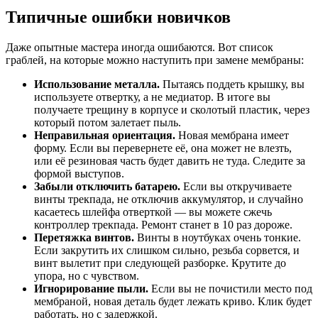
Типичные ошибки новичков
Даже опытные мастера иногда ошибаются. Вот список
граблей, на которые можно наступить при замене мембраны:
Использование металла.
Пытаясь поддеть крышку, вы
используете отвертку, а не медиатор. В итоге вы
получаете трещину в корпусе и сколотый пластик, через
который потом залетает пыль.
Неправильная ориентация.
Новая мембрана имеет
форму. Если вы перевернете её, она может не влезть,
или её резиновая часть будет давить не туда. Следите за
формой выступов.
Забыли отключить батарею.
Если вы откручиваете
винты трекпада, не отключив аккумулятор, и случайно
касаетесь шлейфа отверткой — вы можете сжечь
контроллер трекпада. Ремонт станет в 10 раз дороже.
Перетяжка винтов.
Винты в ноутбуках очень тонкие.
Если закрутить их слишком сильно, резьба сорвется, и
винт вылетит при следующей разборке. Крутите до
упора, но с чувством.
Игнорирование пыли.
Если вы не почистили место под
мембраной, новая деталь будет лежать криво. Клик будет
работать, но с задержкой.