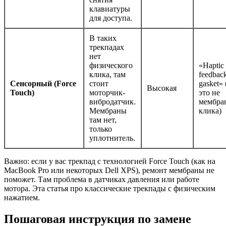
клавиатуры
для доступа.
В таких
трекпадах
нет
физического
«Haptic
клика, там
feedbac
Сенсорный (Force
стоит
gasket» 
Высокая
Touch)
моторчик-
это не
вибродатчик.
мембра
Мембраны
клика)
там нет,
только
уплотнитель.
Важно: если у вас трекпад с технологией Force Touch (как на
MacBook Pro или некоторых Dell XPS), ремонт мембраны не
поможет. Там проблема в датчиках давления или работе
мотора. Эта статья про классические трекпады с физическим
нажатием.
Пошаговая инструкция по замене