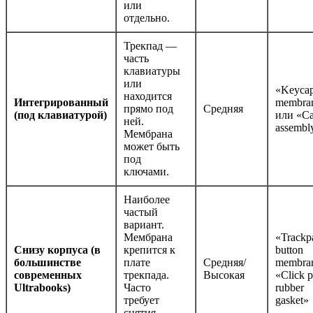
или
отдельно.
Трекпад —
часть
клавиатуры
или
«Keyca
находится
Интегрированный
membra
прямо под
Средняя
(под клавиатурой)
или «Ca
ней.
assembl
Мембрана
может быть
под
ключами.
Наиболее
частый
вариант.
Мембрана
«Trackp
Снизу корпуса (в
крепится к
button
большинстве
плате
Средняя/
membra
современных
трекпада.
Высокая
«Click 
Ultrabooks)
Часто
rubber
требует
gasket»
снятия