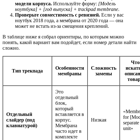
модели корпуса.
Используйте форму:
[Модель
ноутбука] + [год выпуска] + trackpad membrane
.
Проверьте совместимость с ревизией.
Если у вас
ноутбук 2018 года, а мембрана от 2020 года — она
может не встать из-за смещения креплений.
В таблице ниже я собрал ориентиры, по которым можно
понять, какой вариант вам подойдет, если номер детали найти
сложно.
Что
Особенности
Сложность
искат
Тип трекпада
мембраны
замены
описа
това
Это
отдельный
блок,
который
«Membr
Отдельный
вставляется в
for [Mod
слайдер (под
корпус.
Низкая
separate
клавиатурой)
Мембрана
unit»
часто идет в
комплекте