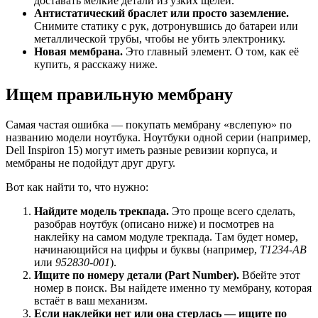
доставать мелкие детали из узких щелей.
Антистатический браслет или просто заземление.
Снимите статику с рук, дотронувшись до батареи или
металлической трубы, чтобы не убить электронику.
Новая мембрана.
Это главный элемент. О том, как её
купить, я расскажу ниже.
Ищем правильную мембрану
Самая частая ошибка — покупать мембрану «вслепую» по
названию модели ноутбука. Ноутбуки одной серии (например,
Dell Inspiron 15) могут иметь разные ревизии корпуса, и
мембраны не подойдут друг другу.
Вот как найти то, что нужно:
Найдите модель трекпада.
Это проще всего сделать,
разобрав ноутбук (описано ниже) и посмотрев на
наклейку на самом модуле трекпада. Там будет номер,
начинающийся на цифры и буквы (например,
T1234-AB
или
952830-001
).
Ищите по номеру детали (Part Number).
Вбейте этот
номер в поиск. Вы найдете именно ту мембрану, которая
встаёт в ваш механизм.
Если наклейки нет или она стерлась — ищите по