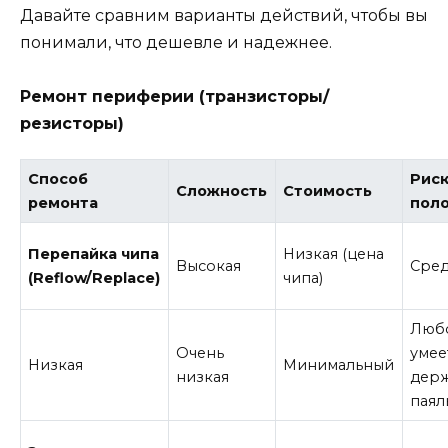
Давайте сравним варианты действий, чтобы вы
понимали, что дешевле и надежнее.
Ремонт периферии (транзисторы/
резисторы)
Способ
Рис
Сложность
Стоимость
ремонта
пол
Перепайка чипа
Низкая (цена
Высокая
Сре
(Reflow/Replace)
чипа)
Любо
Очень
умее
Низкая
Минимальный
низкая
держ
паял