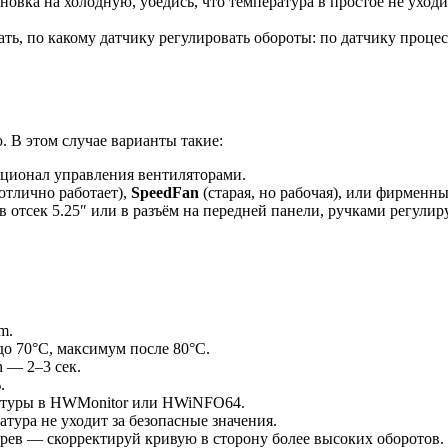
овка на холодную, убедись, что температура в простое не уходи
ь, по какому датчику регулировать обороты: по датчику проце
 В этом случае варианты такие:
ционал управления вентиляторами.
отлично работает),
SpeedFan
(старая, но рабочая), или фирменн
 отсек 5.25″ или в разъём на передней панели, ручками регули
m.
до 70°C, максимум после 80°C.
n — 2–3 сек.
.
ературы в HWMonitor или HWiNFO64.
атура не уходит за безопасные значения.
рев — скорректируй кривую в сторону более высоких оборотов.