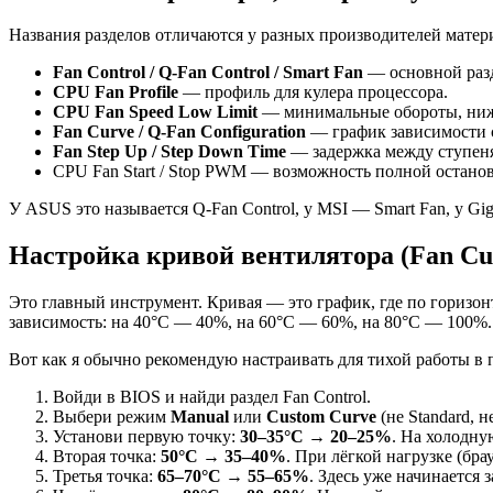
Названия разделов отличаются у разных производителей материн
Fan Control / Q-Fan Control / Smart Fan
— основной разд
CPU Fan Profile
— профиль для кулера процессора.
CPU Fan Speed Low Limit
— минимальные обороты, ниже
Fan Curve / Q-Fan Configuration
— график зависимости с
Fan Step Up / Step Down Time
— задержка между ступеня
CPU Fan Start / Stop PWM — возможность полной остано
У ASUS это называется Q-Fan Control, у MSI — Smart Fan, у Gig
Настройка кривой вентилятора (Fan Cu
Это главный инструмент. Кривая — это график, где по горизо
зависимость: на 40°C — 40%, на 60°C — 60%, на 80°C — 100%. Э
Вот как я обычно рекомендую настраивать для тихой работы в 
Войди в BIOS и найди раздел Fan Control.
Выбери режим
Manual
или
Custom Curve
(не Standard, не
Установи первую точку:
30–35°C → 20–25%
. На холодну
Вторая точка:
50°C → 35–40%
. При лёгкой нагрузке (бр
Третья точка:
65–70°C → 55–65%
. Здесь уже начинается