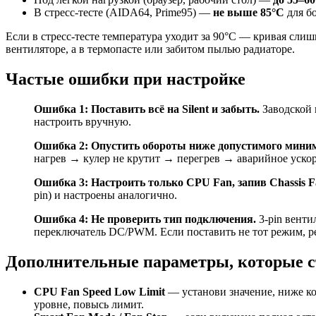
В стресс-тесте (AIDA64, Prime95) —
не выше 85°C
для б
Если в стресс-тесте температура уходит за 90°C — кривая сли
вентиляторе, а в термопасте или забитом пылью радиаторе.
Частые ошибки при настройке
Ошибка 1: Поставить всё на Silent и забыть.
Заводской 
настроить вручную.
Ошибка 2: Опустить обороты ниже допустимого мини
нагрев → кулер не крутит → перегрев → аварийное уско
Ошибка 3: Настроить только CPU Fan, запив Chassis F
pin) и настроены аналогично.
Ошибка 4: Не проверить тип подключения.
3-pin вент
переключатель DC/PWM. Если поставить не тот режим, рег
Дополнительные параметры, которые с
CPU Fan Speed Low Limit
— установи значение, ниже ко
уровне, повысь лимит.