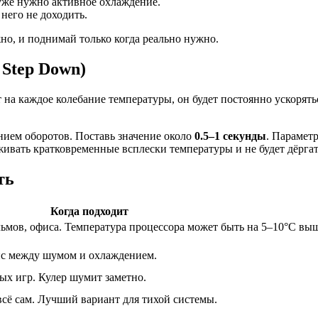
 уже нужно активное охлаждение.
него не доходить.
но, и поднимай только когда реально нужно.
 Step Down)
а каждое колебание температуры, он будет постоянно ускоряться
ием оборотов. Поставь значение около
0.5–1 секунды
. Парамет
аживать кратковременные всплески температуры и не будет дёргат
ть
Когда подходит
ьмов, офиса. Температура процессора может быть на 5–10°C вы
нс между шумом и охлаждением.
ых игр. Кулер шумит заметно.
всё сам. Лучший вариант для тихой системы.