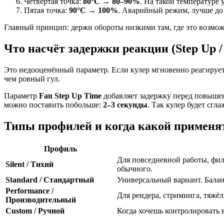
Четвёртая точка:
80°C → 80–90%
. На такой температуре
Пятая точка:
90°C → 100%
. Аварийный режим, лучше до 
Главный принцип: держи обороты низкими там, где это возмож
Что насчёт задержки реакции (Step Up /
Это недооценённый параметр. Если кулер мгновенно реагирует н
чем ровный гул.
Параметр
Fan Step Up Time
добавляет задержку перед повышен
можно поставить побольше:
2–3 секунды
. Так кулер будет сгл
Типы профилей и когда какой применя
Профиль
Для повседневной работы, фил
Silent / Тихий
обычного.
Standard / Стандартный
Универсальный вариант. Бала
Performance /
Для рендера, стриминга, тяжёл
Производительный
Custom / Ручной
Когда хочешь контролировать 