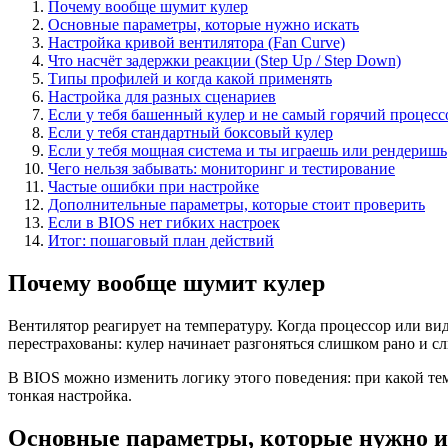
Почему вообще шумит кулер
Основные параметры, которые нужно искать
Настройка кривой вентилятора (Fan Curve)
Что насчёт задержки реакции (Step Up / Step Down)
Типы профилей и когда какой применять
Настройка для разных сценариев
Если у тебя башенный кулер и не самый горячий процесс
Если у тебя стандартный боксовый кулер
Если у тебя мощная система и ты играешь или рендеришь
Чего нельзя забывать: мониторинг и тестирование
Частые ошибки при настройке
Дополнительные параметры, которые стоит проверить
Если в BIOS нет гибких настроек
Итог: пошаговый план действий
Почему вообще шумит кулер
Вентилятор реагирует на температуру. Когда процессор или вид
перестрахованы: кулер начинает разгоняться слишком рано и с
В BIOS можно изменить логику этого поведения: при какой тем
тонкая настройка.
Основные параметры, которые нужно и