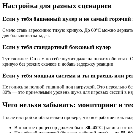
Настройка для разных сценариев
Если у тебя башенный кулер и не самый горячий 
Смело ставь агрессивно тихую кривую. До 60°C можно держать 
для большинства задач.
Если у тебя стандартный боксовый кулер
Тут сложнее. Он сам по себе шумит даже на низких оборотах.
кривую без резких скачков и добавь задержку реакции.
Если у тебя мощная система и ты играешь или р
Не гонись за полной тишиной под нагрузкой. Это нереально бе
80% — это приемлемый уровень шума для игровых сессий в н
Чего нельзя забывать: мониторинг и т
После настройки обязательно проверь, что всё работает как н
В простое процессор должен быть
30–45°C
(зависит от о
Под лёгкой нагрузкой (браузер, рабочий стол) —
до 55–6