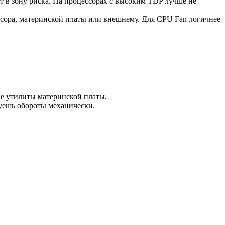
т в зону риска. На процессорах с высоким TDP лучше не
ссора, материнской платы или внешнему. Для CPU Fan логичнее
ые утилиты материнской платы.
руешь обороты механически.