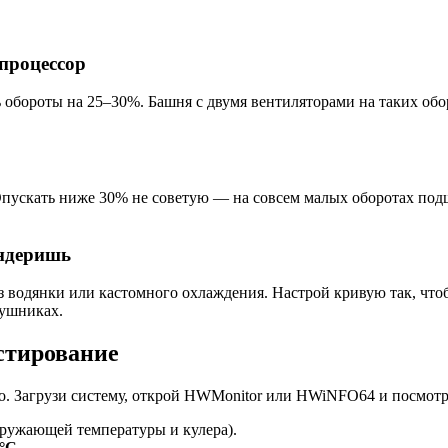
процессор
обороты на 25–30%. Башня с двумя вентиляторами на таких обор
 Опускать ниже 30% не советую — на совсем малых оборотах по
ендеришь
з водянки или кастомного охлаждения. Настрой кривую так, чтоб
аушниках.
естирование
адо. Загрузи систему, открой HWMonitor или HWiNFO64 и посмот
кружающей температуры и кулера).
0°C
.