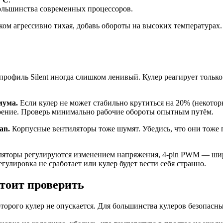
ольшинства современных процессоров.
шком агрессивно тихая, добавь обороты на высоких температурах
профиль Silent иногда слишком ленивый. Кулер реагирует только
мума.
Если кулер не может стабильно крутиться на 20% (некотор
рение. Проверь минимально рабочие обороты опытным путём.
an.
Корпусные вентиляторы тоже шумят. Убедись, что они тоже 
иляторы регулируются изменением напряжения, 4-pin PWM — ши
улировка не сработает или кулер будет вести себя странно.
тоит проверить
торого кулер не опускается. Для большинства кулеров безопас