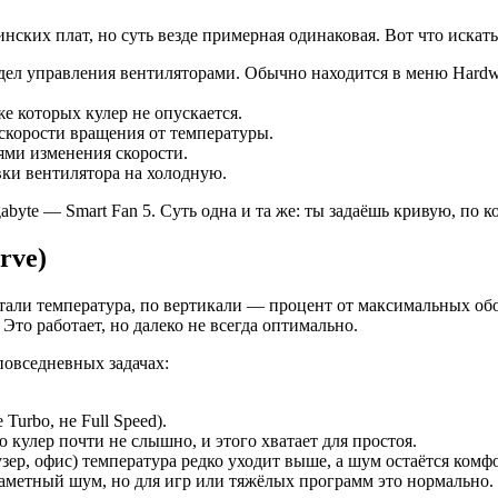
ских плат, но суть везде примерная одинаковая. Вот что искать
ел управления вентиляторами. Обычно находится в меню Hardware
 которых кулер не опускается.
корости вращения от температуры.
ми изменения скорости.
вки вентилятора на холодную.
abyte — Smart Fan 5. Суть одна и та же: ты задаёшь кривую, по 
rve)
нтали температура, по вертикали — процент от максимальных о
то работает, но далеко не всегда оптимально.
повседневных задачах:
 Turbo, не Full Speed).
ю кулер почти не слышно, и этого хватает для простоя.
аузер, офис) температура редко уходит выше, а шум остаётся ком
 заметный шум, но для игр или тяжёлых программ это нормально.