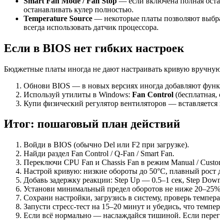
Smart Fan Mode / Fan Stop
— если включена полная остан
останавливать кулер полностью.
Temperature Source
— некоторые платы позволяют выбрат
всегда использовать датчик процессора.
Если в BIOS нет гибких настроек
Бюджетные платы иногда не дают настраивать кривую вручную.
Обнови BIOS — в новых версиях иногда добавляют функ
Используй утилиты в Windows:
Fan Control
(бесплатная, 
Купи физический регулятор вентиляторов — вставляется в
Итог: пошаговый план действий
Войди в BIOS (обычно Del или F2 при загрузке).
Найди раздел Fan Control / Q-Fan / Smart Fan.
Переключи CPU Fan и Chassis Fan в режим Manual / Custo
Настрой кривую: низкие обороты до 50°C, плавный рост 
Добавь задержку реакции: Step Up — 0.5–1 сек, Step Dow
Установи минимальный предел оборотов не ниже 20–25%
Сохрани настройки, загрузись в систему, проверь темп
Запусти стресс-тест на 15–20 минут и убедись, что темпер
Если всё нормально — наслаждайся тишиной. Если перег