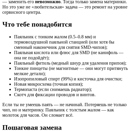
— заменить его
невозможно
. Тогда только замена материнки.
Но это уже не «любительская» задача — это ремонт на уровне
сервисного центра.
Что тебе понадобится
Паяльник с тонким жалом (0.5–0.8 мм) и
термовоздушной паяльной станцией (или хотя бы
сменный наконечник для снятия SMD-чипов);
Паяльная кислота или флюс для SMD (не канифоль —
она не подойдёт);
Паяльный фитиль (медный шнур для удаления припоя);
Тонкие пинцеты (не магнитные — они могут притянуть
мелкие детали);
Изопропиловый спирт (99%) и кисточка для очистки;
Новая микросхема (точная копия);
Термопаста (если снимаешь радиатор);
Скотч для фиксации проводов и винтов.
Если ты не умеешь паять — не начинай. Потеряешь не только
чип, но и материнку. Паяльник с толстым жалом — как
молоток для часов. Он сломает всё.
Пошаговая замена