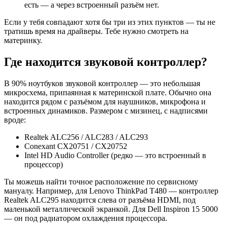
есть — а через встроенный разъём нет.
Если у тебя совпадают хотя бы три из этих пунктов — ты не
тратишь время на драйверы. Тебе нужно смотреть на
материнку.
Где находится звуковой контроллер?
В 90% ноутбуков звуковой контроллер — это небольшая
микросхема, припаянная к материнской плате. Обычно она
находится рядом с разъёмом для наушников, микрофона и
встроенных динамиков. Размером с мизинец, с надписями
вроде:
Realtek ALC256 / ALC283 / ALC293
Conexant CX20751 / CX20752
Intel HD Audio Controller (редко — это встроенный в
процессор)
Ты можешь найти точное расположение по сервисному
мануалу. Например, для Lenovo ThinkPad T480 — контроллер
Realtek ALC295 находится слева от разъёма HDMI, под
маленькой металлической экранкой. Для Dell Inspiron 15 5000
— он под радиатором охлаждения процессора.