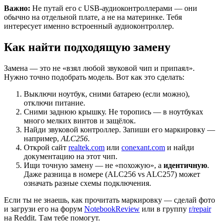
Важно:
Не путай его с USB-аудиоконтроллерами — они
обычно на отдельной плате, а не на материнке. Тебя
интересует именно встроенный аудиоконтроллер.
Как найти подходящую замену
Замена — это не «взял любой звуковой чип и припаял».
Нужно точно подобрать модель. Вот как это сделать:
Выключи ноутбук, сними батарею (если можно),
отключи питание.
Сними заднюю крышку. Не торопись — в ноутбуках
много мелких винтов и защёлок.
Найди звуковой контроллер. Запиши его маркировку —
например,
ALC256
.
Открой сайт
realtek.com
или
conexant.com
и найди
документацию на этот чип.
Ищи точную замену — не «похожую», а
идентичную
.
Даже разница в номере (ALC256 vs ALC257) может
означать разные схемы подключения.
Если ты не знаешь, как прочитать маркировку — сделай фото
и загрузи его на форум
NotebookReview
или в группу
r/repair
на Reddit. Там тебе помогут.