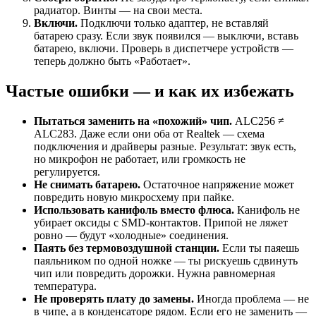
радиатор. Винты — на свои места.
Включи.
Подключи только адаптер, не вставляй
батарею сразу. Если звук появился — выключи, вставь
батарею, включи. Проверь в диспетчере устройств —
теперь должно быть «Работает».
Частые ошибки — и как их избежать
Пытаться заменить на «похожий» чип.
ALC256 ≠
ALC283. Даже если они оба от Realtek — схема
подключения и драйверы разные. Результат: звук есть,
но микрофон не работает, или громкость не
регулируется.
Не снимать батарею.
Остаточное напряжение может
повредить новую микросхему при пайке.
Использовать канифоль вместо флюса.
Канифоль не
убирает оксиды с SMD-контактов. Припой не ляжет
ровно — будут «холодные» соединения.
Паять без термовоздушной станции.
Если ты паяешь
паяльником по одной ножке — ты рискуешь сдвинуть
чип или повредить дорожки. Нужна равномерная
температура.
Не проверять плату до замены.
Иногда проблема — не
в чипе, а в конденсаторе рядом. Если его не заменить —