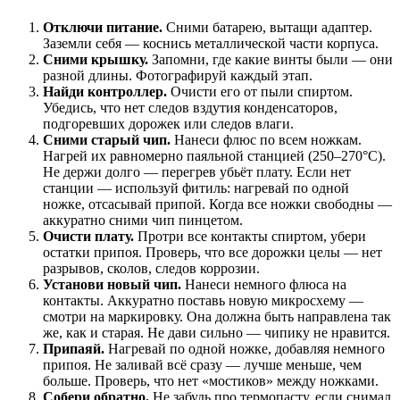
Отключи питание.
Сними батарею, вытащи адаптер.
Заземли себя — коснись металлической части корпуса.
Сними крышку.
Запомни, где какие винты были — они
разной длины. Фотографируй каждый этап.
Найди контроллер.
Очисти его от пыли спиртом.
Убедись, что нет следов вздутия конденсаторов,
подгоревших дорожек или следов влаги.
Сними старый чип.
Нанеси флюс по всем ножкам.
Нагрей их равномерно паяльной станцией (250–270°C).
Не держи долго — перегрев убьёт плату. Если нет
станции — используй фитиль: нагревай по одной
ножке, отсасывай припой. Когда все ножки свободны —
аккуратно сними чип пинцетом.
Очисти плату.
Протри все контакты спиртом, убери
остатки припоя. Проверь, что все дорожки целы — нет
разрывов, сколов, следов коррозии.
Установи новый чип.
Нанеси немного флюса на
контакты. Аккуратно поставь новую микросхему —
смотри на маркировку. Она должна быть направлена так
же, как и старая. Не дави сильно — чипику не нравится.
Припаяй.
Нагревай по одной ножке, добавляя немного
припоя. Не заливай всё сразу — лучше меньше, чем
больше. Проверь, что нет «мостиков» между ножками.
Собери обратно.
Не забудь про термопасту, если снимал