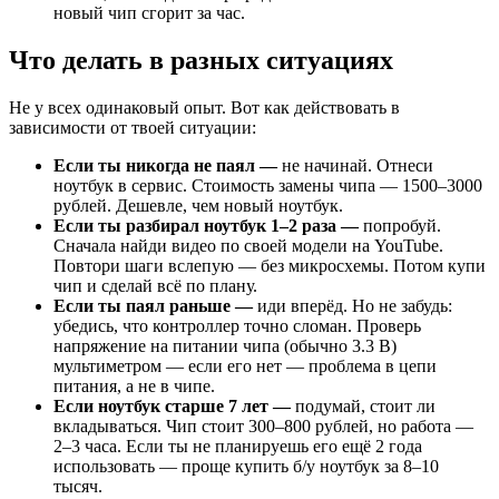
новый чип сгорит за час.
Что делать в разных ситуациях
Не у всех одинаковый опыт. Вот как действовать в
зависимости от твоей ситуации:
Если ты никогда не паял —
не начинай. Отнеси
ноутбук в сервис. Стоимость замены чипа — 1500–3000
рублей. Дешевле, чем новый ноутбук.
Если ты разбирал ноутбук 1–2 раза —
попробуй.
Сначала найди видео по своей модели на YouTube.
Повтори шаги вслепую — без микросхемы. Потом купи
чип и сделай всё по плану.
Если ты паял раньше —
иди вперёд. Но не забудь:
убедись, что контроллер точно сломан. Проверь
напряжение на питании чипа (обычно 3.3 В)
мультиметром — если его нет — проблема в цепи
питания, а не в чипе.
Если ноутбук старше 7 лет —
подумай, стоит ли
вкладываться. Чип стоит 300–800 рублей, но работа —
2–3 часа. Если ты не планируешь его ещё 2 года
использовать — проще купить б/у ноутбук за 8–10
тысяч.