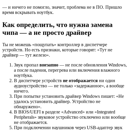
— и ничего не помогло, значит, проблема не в ПО. Пришло
время вскрывать ноутбук.
Как определить, что нужна замена
чипа — а не просто драйвер
Ты не можешь «пощупать» контроллер в диспетчере
устройств. Но есть признаки, которые говорят: «Тут не
драйвер — тут железо».
Звук пропал
внезапно
— не после обновления Windows,
а после падения, перегрева или включения влажного
ноутбука.
В диспетчере устройств
не отображается
ни один
аудиоустройство — не только «задержанное», а вообще
ничего.
При попытке установить драйвер Windows пишет: «Не
удалось установить драйвер. Устройство не
обнаружено».
В BIOS/UEFI в разделе «Advanced» или «Integrated
Peripherals» звуковое устройство отключено или вообще
не отображается.
При подключении наушников через USB-адаптер звук