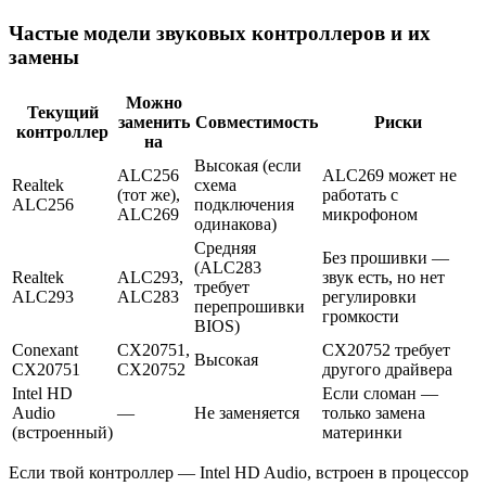
Частые модели звуковых контроллеров и их
замены
Можно
Текущий
заменить
Совместимость
Риски
контроллер
на
Высокая (если
ALC256
ALC269 может не
Realtek
схема
(тот же),
работать с
ALC256
подключения
ALC269
микрофоном
одинакова)
Средняя
Без прошивки —
(ALC283
Realtek
ALC293,
звук есть, но нет
требует
ALC293
ALC283
регулировки
перепрошивки
громкости
BIOS)
Conexant
CX20751,
CX20752 требует
Высокая
CX20751
CX20752
другого драйвера
Intel HD
Если сломан —
Audio
—
Не заменяется
только замена
(встроенный)
материнки
Если твой контроллер — Intel HD Audio, встроен в процессор