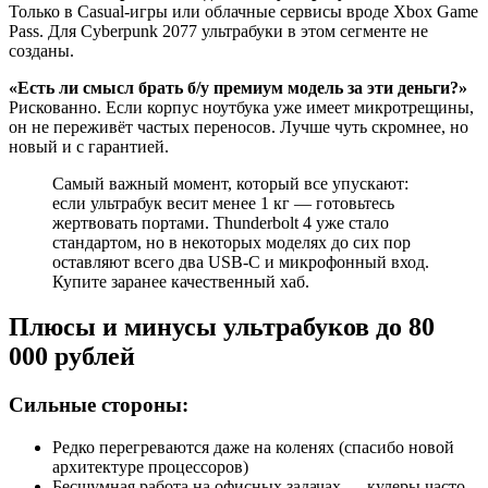
Только в Casual-игры или облачные сервисы вроде Xbox Game
Pass. Для Cyberpunk 2077 ультрабуки в этом сегменте не
созданы.
«Есть ли смысл брать б/у премиум модель за эти деньги?»
Рискованно. Если корпус ноутбука уже имеет микротрещины,
он не переживёт частых переносов. Лучше чуть скромнее, но
новый и с гарантией.
Самый важный момент, который все упускают:
если ультрабук весит менее 1 кг — готовьтесь
жертвовать портами. Thunderbolt 4 уже стало
стандартом, но в некоторых моделях до сих пор
оставляют всего два USB-C и микрофонный вход.
Купите заранее качественный хаб.
Плюсы и минусы ультрабуков до 80
000 рублей
Сильные стороны:
Редко перегреваются даже на коленях (спасибо новой
архитектуре процессоров)
Бесшумная работа на офисных задачах — кулеры часто