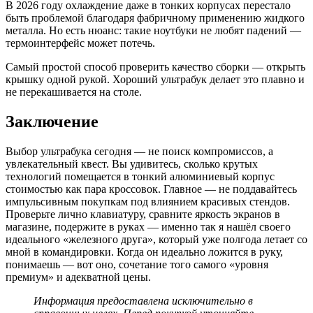
В 2026 году охлаждение даже в тонких корпусах перестало
быть проблемой благодаря фабричному применению жидкого
металла. Но есть нюанс: такие ноутбуки не любят падений —
термоинтерфейс может потечь.
Самый простой способ проверить качество сборки — открыть
крышку одной рукой. Хороший ультрабук делает это плавно и
не перекашивается на столе.
Заключение
Выбор ультрабука сегодня — не поиск компромиссов, а
увлекательный квест. Вы удивитесь, сколько крутых
технологий помещается в тонкий алюминиевый корпус
стоимостью как пара кроссовок. Главное — не поддавайтесь
импульсивным покупкам под влиянием красивых стендов.
Проверьте лично клавиатуру, сравните яркость экранов в
магазине, подержите в руках — именно так я нашёл своего
идеального «железного друга», который уже полгода летает со
мной в командировки. Когда он идеально ложится в руку,
понимаешь — вот оно, сочетание того самого «уровня
премиум» и адекватной цены.
Информация предоставлена исключительно в