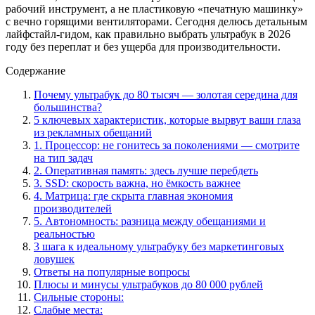
рабочий инструмент, а не пластиковую «печатную машинку»
с вечно горящими вентиляторами. Сегодня делюсь детальным
лайфстайл-гидом, как правильно выбрать ультрабук в 2026
году без переплат и без ущерба для производительности.
Содержание
Почему ультрабук до 80 тысяч — золотая середина для
большинства?
5 ключевых характеристик, которые вырвут ваши глаза
из рекламных обещаний
1. Процессор: не гонитесь за поколениями — смотрите
на тип задач
2. Оперативная память: здесь лучше перебдеть
3. SSD: скорость важна, но ёмкость важнее
4. Матрица: где скрыта главная экономия
производителей
5. Автономность: разница между обещаниями и
реальностью
3 шага к идеальному ультрабуку без маркетинговых
ловушек
Ответы на популярные вопросы
Плюсы и минусы ультрабуков до 80 000 рублей
Сильные стороны:
Слабые места: