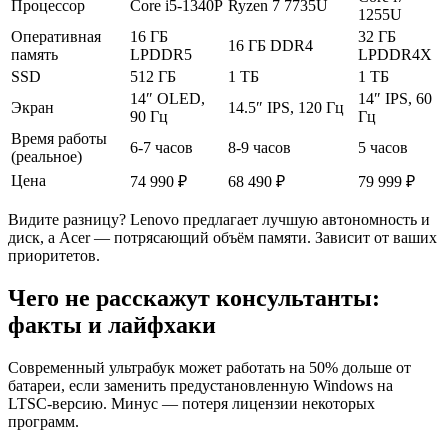
Процессор
Core i5-1340P
Ryzen 7 7735U
1255U
Оперативная
16 ГБ
32 ГБ
16 ГБ DDR4
память
LPDDR5
LPDDR4X
SSD
512 ГБ
1 ТБ
1 ТБ
14″ OLED,
14″ IPS, 60
Экран
14.5″ IPS, 120 Гц
90 Гц
Гц
Время работы
6-7 часов
8-9 часов
5 часов
(реальное)
Цена
74 990 ₽
68 490 ₽
79 999 ₽
Видите разницу? Lenovo предлагает лучшую автономность и
диск, а Acer — потрясающий объём памяти. Зависит от ваших
приоритетов.
Чего не расскажут консультанты:
факты и лайфхаки
Современный ультрабук может работать на 50% дольше от
батареи, если заменить предустановленную Windows на
LTSC-версию. Минус — потеря лицензии некоторых
программ.