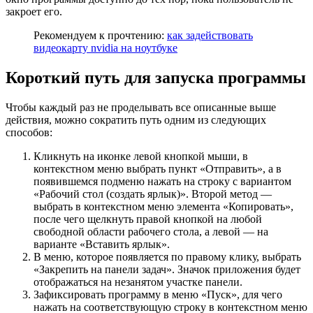
закроет его.
Рекомендуем к прочтению:
как задействовать
видеокарту nvidia на ноутбуке
Короткий путь для запуска
программы
Чтобы каждый раз не проделывать все описанные выше
действия, можно сократить путь одним из следующих
способов:
К
ликнуть на иконке левой кнопкой мыши, в
контекстном меню выбрать пункт «Отправить», а в
появившемся подменю нажать на строку с вариантом
«Рабочий стол (создать ярлык)». Второй метод —
выбрать в контекстном меню элемента «Копировать»,
после чего
щелкнуть
правой кнопкой на любой
свободной области рабочего стола, а левой — на
варианте «Вставить ярлык».
В меню, которое появляется по правому клику, выбрать
«Закрепить на панели задач». Значок приложения будет
отображаться на незанятом участке панели.
Зафиксировать
программу
в меню «Пуск», для чего
нажать на соответствующую
строку в
контекстном меню