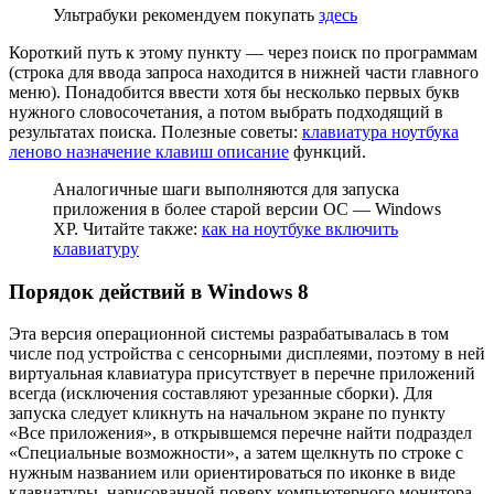
Ультрабуки рекомендуем покупать
здесь
Короткий путь к этому пункту — через поиск по программам
(строка для ввода запроса находится в нижней части главного
меню). Понадобится ввести хотя бы несколько первых букв
нужного словосочетания, а потом выбрать подходящий в
результатах поиска. Полезные советы:
клавиатура ноутбука
леново назначение клавиш описание
функций.
Аналогичные шаги выполняются для запуска
приложения в более старой версии ОС — Windows
XP. Читайте также:
как на ноутбуке включить
клавиатуру
Порядок действий в Windows 8
Эта версия операционной системы разрабатывалась в том
числе под устройства с сенсорными дисплеями, поэтому в ней
виртуальная клавиатура присутствует в перечне приложений
всегда (исключения составляют урезанные сборки). Для
запуска следует кликнуть на начальном экране по пункту
«Все приложения», в открывшемся перечне найти подраздел
«Специальные возможности», а затем щелкнуть по строке с
нужным названием или ориентироваться по иконке в виде
клавиатуры, нарисованной поверх компьютерного монитора.