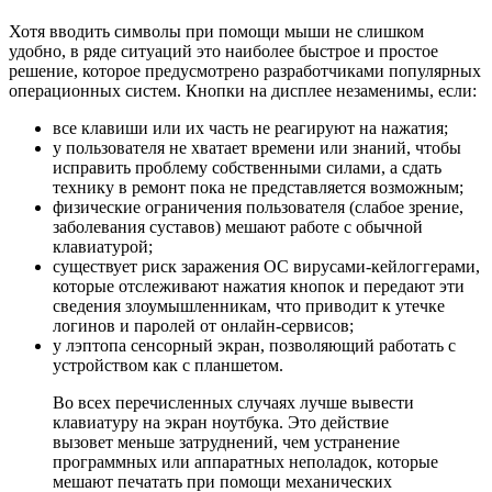
Хотя вводить символы при помощи мыши не слишком
удобно, в ряде ситуаций это наиболее быстрое и простое
решение, которое предусмотрено разработчиками популярных
операционных систем. Кнопки на дисплее незаменимы, если:
все клавиши или их часть не реагируют на нажатия;
у пользователя не хватает времени или знаний, чтобы
исправить проблему собственными силами, а сдать
технику в ремонт пока не представляется возможным;
физические ограничения пользователя (слабое зрение,
заболевания суставов) мешают работе с обычной
клавиатурой;
существует риск заражения ОС вирусами-кейлоггерами,
которые отслеживают нажатия кнопок и передают эти
сведения злоумышленникам, что приводит к утечке
логинов и паролей от онлайн-сервисов;
у лэптопа сенсорный экран, позволяющий работать с
устройством как с планшетом.
Во всех перечисленных случаях лучше вывести
клавиатуру на экран ноутбука. Это действие
вызовет меньше затруднений, чем устранение
программных или аппаратных неполадок, которые
мешают печатать при помощи
механических