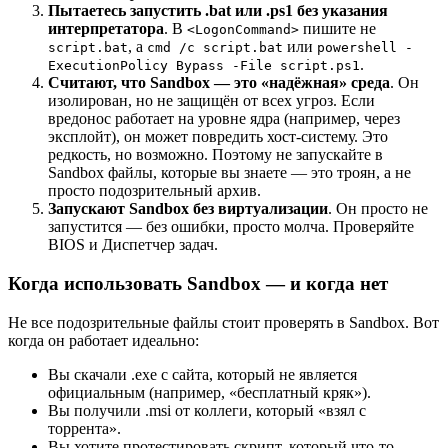
Пытаетесь запустить .bat или .ps1 без указания
интерпретатора
. В
пишите не
<LogonCommand>
, а
или
script.bat
cmd /c script.bat
powershell -
.
ExecutionPolicy Bypass -File script.ps1
Считают, что Sandbox — это «надёжная» среда
. Он
изолирован, но не защищён от всех угроз. Если
вредонос работает на уровне ядра (например, через
эксплойт), он может повредить хост-систему. Это
редкость, но возможно. Поэтому не запускайте в
Sandbox файлы, которые вы знаете — это троян, а не
просто подозрительный архив.
Запускают Sandbox без виртуализации
. Он просто не
запустится — без ошибки, просто молча. Проверяйте
BIOS и Диспетчер задач.
Когда использовать Sandbox — и когда нет
Не все подозрительные файлы стоит проверять в Sandbox. Вот
когда он работает идеально:
Вы скачали .exe с сайта, который не является
официальным (например, «бесплатный кряк»).
Вы получили .msi от коллеги, который «взял с
торрента».
Вы хотите протестировать скрипт, который что-то