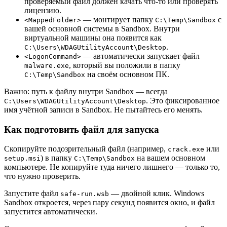
проверяемый файл должен качать что-то или проверять
лицензию.
— монтирует папку
с
<MappedFolder>
C:\Temp\Sandbox
вашей основной системы в Sandbox. Внутри
виртуальной машины она появится как
.
C:\Users\WDAGUtilityAccount\Desktop
— автоматически запускает файл
<LogonCommand>
, который вы положили в папку
malware.exe
на своём основном ПК.
C:\Temp\Sandbox
Важно: путь к файлу внутри Sandbox — всегда
. Это фиксированное
C:\Users\WDAGUtilityAccount\Desktop
имя учётной записи в Sandbox. Не пытайтесь его менять.
Как подготовить файл для запуска
Скопируйте подозрительный файл (например,
или
crack.exe
) в папку
на вашем основном
setup.msi
C:\Temp\Sandbox
компьютере. Не копируйте туда ничего лишнего — только то,
что нужно проверить.
Запустите файл
— двойной клик. Windows
safe-run.wsb
Sandbox откроется, через пару секунд появится окно, и файл
запустится автоматически.