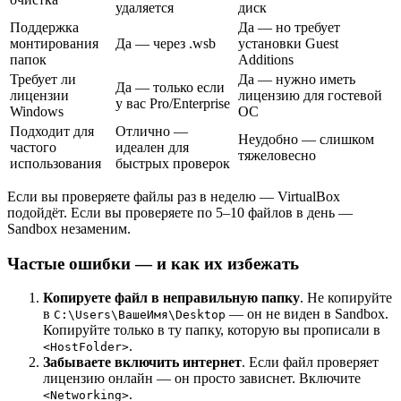
удаляется
диск
Поддержка
Да — но требует
монтирования
Да — через .wsb
установки Guest
папок
Additions
Требует ли
Да — нужно иметь
Да — только если
лицензии
лицензию для гостевой
у вас Pro/Enterprise
Windows
ОС
Подходит для
Отлично —
Неудобно — слишком
частого
идеален для
тяжеловесно
использования
быстрых проверок
Если вы проверяете файлы раз в неделю — VirtualBox
подойдёт. Если вы проверяете по 5–10 файлов в день —
Sandbox незаменим.
Частые ошибки — и как их избежать
Копируете файл в неправильную папку
. Не копируйте
в
— он не виден в Sandbox.
C:\Users\ВашеИмя\Desktop
Копируйте только в ту папку, которую вы прописали в
.
<HostFolder>
Забываете включить интернет
. Если файл проверяет
лицензию онлайн — он просто зависнет. Включите
.
<Networking>