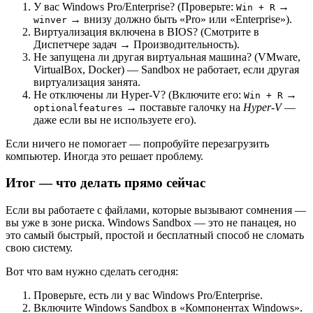
У вас Windows Pro/Enterprise? (Проверьте:
→
Win + R
→ внизу должно быть «Pro» или «Enterprise»).
winver
Виртуализация включена в BIOS? (Смотрите в
Диспетчере задач → Производительность).
Не запущена ли другая виртуальная машина? (VMware,
VirtualBox, Docker) — Sandbox не работает, если другая
виртуализация занята.
Не отключены ли Hyper-V? (Включите его:
→
Win + R
→ поставьте галочку на
Hyper-V
—
optionalfeatures
даже если вы не используете его).
Если ничего не помогает — попробуйте перезагрузить
компьютер. Иногда это решает проблему.
Итог — что делать прямо сейчас
Если вы работаете с файлами, которые вызывают сомнения —
вы уже в зоне риска. Windows Sandbox — это не панацея, но
это самый быстрый, простой и бесплатный способ не сломать
свою систему.
Вот что вам нужно сделать сегодня:
Проверьте, есть ли у вас Windows Pro/Enterprise.
Включите Windows Sandbox в «Компонентах Windows».