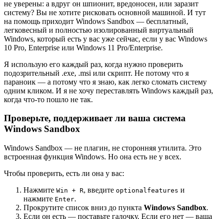
не уверены: а вдруг он шпионит, вредоносен, или заразит
систему? Вы не хотите рисковать основной машиной. И тут
на помощь приходит Windows Sandbox — бесплатный,
легковесный и полностью изолированный виртуальный
Windows, который есть у вас уже сейчас, если у вас Windows
10 Pro, Enterprise или Windows 11 Pro/Enterprise.
Я использую его каждый раз, когда нужно проверить
подозрительный .exe, .msi или скрипт. Не потому что я
параноик — а потому что я знаю, как легко сломать систему
одним кликом. И я не хочу переставлять Windows каждый раз,
когда что-то пошло не так.
Проверьте, поддерживает ли ваша система
Windows Sandbox
Windows Sandbox — не плагин, не сторонняя утилита. Это
встроенная функция Windows. Но она есть не у всех.
Чтобы проверить, есть ли она у вас:
Нажмите
, введите
и
Win + R
optionalfeatures
нажмите
.
Enter
Прокрутите список вниз до пункта
Windows Sandbox
.
Если он есть — поставьте галочку. Если его нет — ваша