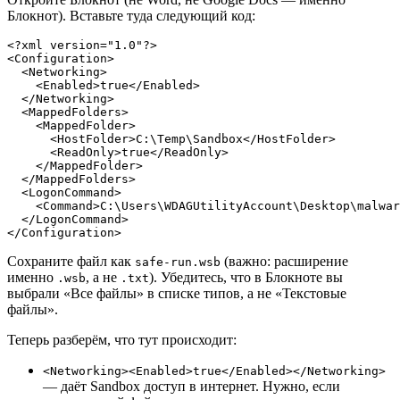
Блокнот). Вставьте туда следующий код:
<?xml version="1.0"?>

<Configuration>

  <Networking>

    <Enabled>true</Enabled>

  </Networking>

  <MappedFolders>

    <MappedFolder>

      <HostFolder>C:\Temp\Sandbox</HostFolder>

      <ReadOnly>true</ReadOnly>

    </MappedFolder>

  </MappedFolders>

  <LogonCommand>

    <Command>C:\Users\WDAGUtilityAccount\Desktop\malwar
  </LogonCommand>

</Configuration>
Сохраните файл как
(важно: расширение
safe-run.wsb
именно
, а не
). Убедитесь, что в Блокноте вы
.wsb
.txt
выбрали «Все файлы» в списке типов, а не «Текстовые
файлы».
Теперь разберём, что тут происходит:
<Networking><Enabled>true</Enabled></Networking>
— даёт Sandbox доступ в интернет. Нужно, если