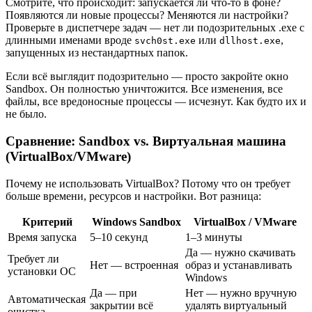
Смотрите, что происходит: запускается ли что-то в фоне?
Появляются ли новые процессы? Меняются ли настройки?
Проверьте в диспетчере задач — нет ли подозрительных .exe с
длинными именами вроде
или
,
svch0st.exe
dllhost.exe
запущенных из нестандартных папок.
Если всё выглядит подозрительно — просто закройте окно
Sandbox. Он полностью уничтожится. Все изменения, все
файлы, все вредоносные процессы — исчезнут. Как будто их и
не было.
Сравнение: Sandbox vs. Виртуальная машина
(VirtualBox/VMware)
Почему не использовать VirtualBox? Потому что он требует
больше времени, ресурсов и настройки. Вот разница:
Критерий
Windows Sandbox
VirtualBox / VMware
Время запуска
5–10 секунд
1–3 минуты
Да — нужно скачивать
Требует ли
Нет — встроенная
образ и устанавливать
установки ОС
Windows
Да — при
Нет — нужно вручную
Автоматическая
закрытии всё
удалять виртуальный
очистка