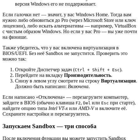
версия Windows его не поддерживает.
Если галочки нет — значит, у вас Windows Home. Тогда вам
нужно либо обновиться до Pro (через Microsoft Store или ключ
лицензии), либо искать альтернативы — например, VirtualBox
с чистым образом Windows. Но если у вас Pro — вы уже почти
на финише.
Также убедитесь, что у вас включена виртуализация в
BIOS/UEFI. Без неё Sandbox не запустится. Проверить это
можно так:
Откройте Диспетчер задач (
).
Ctrl + Shift + Esc
Перейдите на вкладку
Производительность
.
Снизу в левом углу смотрите на строку
Виртуализация
.
Должно быть написано:
Включена
.
Если написано «Отключена» — перезагрузите компьютер,
зайдите в BIOS (обычно клавиша
,
или
при старте),
F2
Del
Esc
найдите опцию типа
Intel VT-x
или
AMD-V
и включите её.
Сохраните настройки и перезагрузитесь.
Запускаем Sandbox — три способа
После включения функции вы можете запустить Sandbox