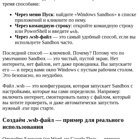
тремя способами:
Через меню Пуск
: найдите «Windows Sandbox» в списке
приложений и кликните по нему.
Через командную строку
: откройте командную строку
или PowerShell и введите
.
wsb
Через .wsb-файл
— это самый удобный способ, если вы
используете Sandbox часто.
Последний способ — ключевой. Почему? Потому что по
умолчанию Sandbox — это чистый, пустой экран. Нет
интернета, нет файлов, нет даже проводника. Вы запускаете
его — и перед вами окно Windows с пустым рабочим столом.
Это безопасно, но неудобно.
Файл .wsb — это конфигурация, которая запускает Sandbox с
настройками, которые вы сами определили. Например:
включить интернет, смонтировать папку с файлом, который
вы хотите проверить, и даже автоматически запустить
нужный .exe при старте.
Создаём .wsb-файл — пример для реального
использования
Откройте Блокнот (не Word, не Google Docs — именно