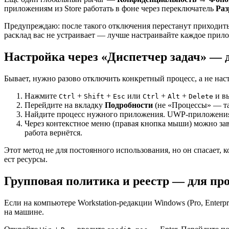
приложениям из Store работать в фоне через переключатель
Раз
Предупреждаю: после такого отключения перестанут приходить p
расклад вас не устраивает — лучше настраивайте каждое прил
Настройка через «Диспетчер задач» — 
Бывает, нужно разово отключить конкретный процесс, а не на
Нажмите
+
+
или
+
+
и вы
Ctrl
Shift
Esc
Ctrl
Alt
Delete
Перейдите на вкладку
Подробности
(не «Процессы» — та
Найдите процесс нужного приложения. UWP-приложения ча
Через контекстное меню (правая кнопка мыши) можно за
работа вернётся.
Этот метод не для постоянного использования, но он спасает, 
ест ресурсы.
Групповая политика и реестр — для пр
Если на компьютере Workstation-редакции Windows (Pro, Enterp
на машине.