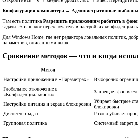
Откройте
+
→ введите
→ Enter. Перейдите по
Win
R
gpedit.msc
Конфигурация компьютера
→
Административные шаблон
Там есть политика
Разрешить приложениям работать в фон
задачи. Это аналог переключателя в настройках конфиденциаль
Для Windows Home, где нет редактора локальных политик, добр
параметров, описанными выше.
Сравнение методов — что и когда испо
Метод
Настройки приложения в «Параметрах»
Выборочно ограничи
Глобальное отключение в
Запрещает фон всем 
«Конфиденциальности»
Убирает быстрые ст
Настройки питания и экрана блокировки
блокировки
Диспетчер задач
Разово убивает проц
Групповая политика
Системный запрет дл