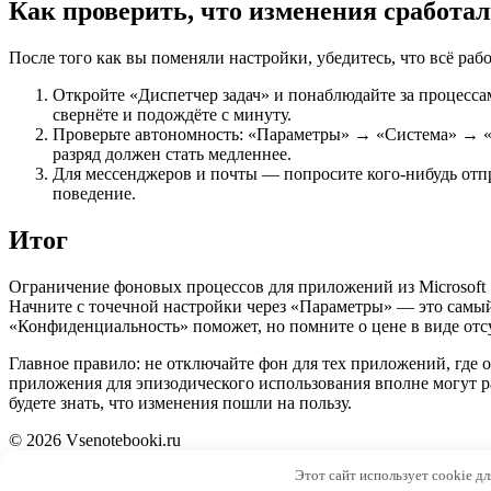
Как проверить, что изменения сработа
После того как вы поменяли настройки, убедитесь, что всё рабо
Откройте «Диспетчер задач» и понаблюдайте за процессам
свернёте и подождёте с минуту.
Проверьте автономность: «Параметры» → «Система» → «Э
разряд должен стать медленнее.
Для мессенджеров и почты — попросите кого-нибудь отпр
поведение.
Итог
Ограничение фоновых процессов для приложений из Microsoft S
Начните с точечной настройки через «Параметры» — это самый
«Конфиденциальность» поможет, но помните о цене в виде отс
Главное правило: не отключайте фон для тех приложений, где
приложения для эпизодического использования вполне могут раб
будете знать, что изменения пошли на пользу.
© 2026 Vsenotebooki.ru
Этот сайт использует cookie д
4bf8dda8585d32a2