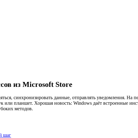
ов из Microsoft Store
яться, синхронизировать данные, отправлять уведомления. На пе
бук или планшет. Хорошая новость: Windows даёт встроенные ин
убоких методов.
й шаг