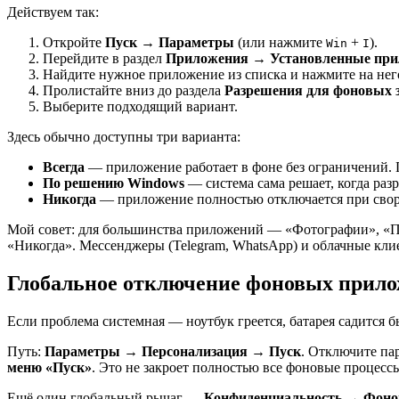
Действуем так:
Откройте
Пуск
→
Параметры
(или нажмите
+
).
Win
I
Перейдите в раздел
Приложения
→
Установленные пр
Найдите нужное приложение из списка и нажмите на нег
Пролистайте вниз до раздела
Разрешения для фоновых 
Выберите подходящий вариант.
Здесь обычно доступны три варианта:
Всегда
— приложение работает в фоне без ограничений. 
По решению Windows
— система сама решает, когда раз
Никогда
— приложение полностью отключается при свора
Мой совет: для большинства приложений — «Фотографии», «По
«Никогда». Мессенджеры (Telegram, WhatsApp) и облачные кли
Глобальное отключение фоновых прил
Если проблема системная — ноутбук греется, батарея садится 
Путь:
Параметры
→
Персонализация
→
Пуск
. Отключите па
меню «Пуск»
. Это не закроет полностью все фоновые процес
Ещё один глобальный рычаг —
Конфиденциальность
→
Фоно