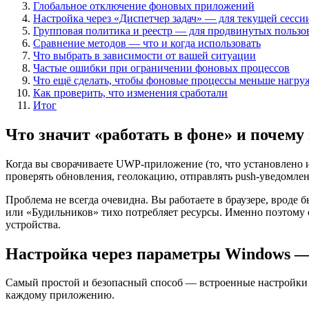
Глобальное отключение фоновых приложений
Настройка через «Диспетчер задач» — для текущей сесси
Групповая политика и реестр — для продвинутых пользо
Сравнение методов — что и когда использовать
Что выбрать в зависимости от вашей ситуации
Частые ошибки при ограничении фоновых процессов
Что ещё сделать, чтобы фоновые процессы меньше нагру
Как проверить, что изменения сработали
Итог
Что значит «работать в фоне» и почему
Когда вы сворачиваете UWP-приложение (то, что установлено 
проверять обновления, геолокацию, отправлять push-уведомлени
Проблема не всегда очевидна. Вы работаете в браузере, вроде 
или «Будильников» тихо потребляет ресурсы. Именно поэтому 
устройства.
Настройка через параметры Windows —
Самый простой и безопасный способ — встроенные настройки W
каждому приложению.