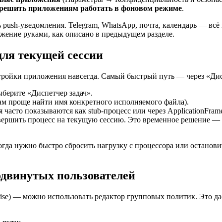
решить приложениям работать в фоновом режиме
.
ush-уведомления. Telegram, WhatsApp, почта, календарь — всё м
ожение руками, как описано в предыдущем разделе.
для текущей сессии
стройки приложения навсегда. Самый быстрый путь — через «Дис
берите «Диспетчер задач».
м проще найти имя конкретного исполняемого файла).
сто показываются как stub-процесс или через ApplicationFrame
вершить процесс на текущую сессию. Это временное решение — 
когда нужно быстро сбросить нагрузку с процессора или останови
одвинутых пользователей
rise) — можно использовать редактор групповых политик. Это да