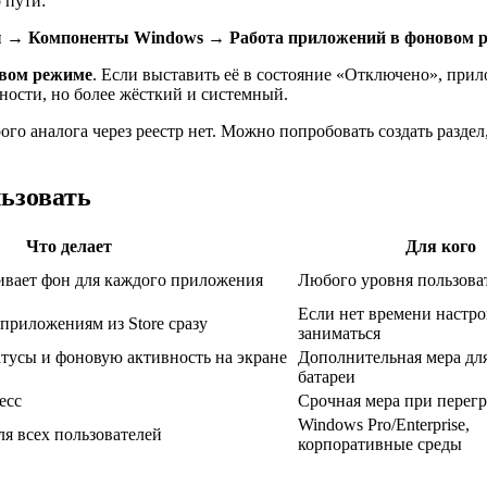
 пути:
ы
→
Компоненты Windows
→
Работа приложений в фоновом 
овом режиме
. Если выставить её в состояние «Отключено», прило
ности, но более жёсткий и системный.
ого аналога через реестр нет. Можно попробовать создать разде
льзовать
Что делает
Для кого
вает фон для каждого приложения
Любого уровня пользова
Если нет времени настр
приложениям из Store сразу
заниматься
атусы и фоновую активность на экране
Дополнительная мера дл
батареи
есс
Срочная мера при перегр
Windows Pro/Enterprise,
я всех пользователей
корпоративные среды