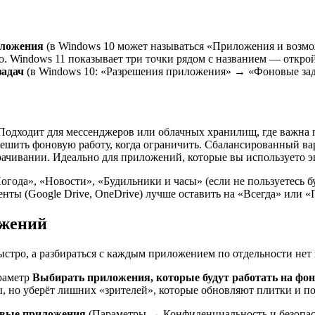
иложения
(в Windows 10 может называться «Приложения и возмо
о. Windows 11 показывает три точки рядом с названием — откро
задач
(в Windows 10: «Разрешения приложения» → «Фоновые зад
Подходит для мессенджеров или облачных хранилищ, где важна 
решить фоновую работу, когда ограничить. Сбалансированный ва
чивании. Идеально для приложений, которые вы используето эп
года», «Новости», «Будильники и часы» (если не пользуетесь 
енты (Google Drive, OneDrive) лучше оставить на «Всегда» или
ожений
быстро, а разбираться с каждым приложением по отдельности не
раметр
Выбирать приложения, которые будут работать на фон
сы, но уберёт лишних «зрителей», которые обновляют плитки и 
вые приложения
(Параметры → Конфиденциальность и безопас