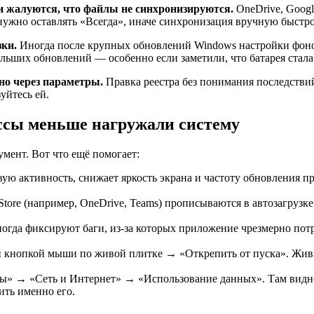
 жалуются, что файлы не синхронизируются.
OneDrive, Googl
ужно оставлять «Всегда», иначе синхронизация вручную быстро
зки.
Иногда после крупных обновлений Windows настройки фонов
ших обновлений — особенно если заметили, что батарея стала 
но через параметры.
Правка реестра без понимания последствий
уйтесь ей.
ссы меньше нагружали систему
ент. Вот что ещё помогает:
 активность, снижает яркость экрана и частоту обновления про
ore (например, OneDrive, Teams) прописываются в автозагрузке
гда фиксируют баги, из-за которых приложение чрезмерно потре
кнопкой мыши по живой плитке → «Открепить от пуска». Живы
» → «Сеть и Интернет» → «Использование данных». Там видно,
ить именно его.