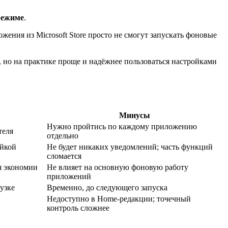
режиме
.
жения из Microsoft Store просто не смогут запускать фоновые
л, но на практике проще и надёжнее пользоваться настройками
Минусы
Нужно пройтись по каждому приложению
теля
отдельно
ойкой
Не будет никаких уведомлений; часть функций
сломается
я экономии
Не влияет на основную фоновую работу
приложений
узке
Временно, до следующего запуска
Недоступно в Home-редакции; точечный
контроль сложнее