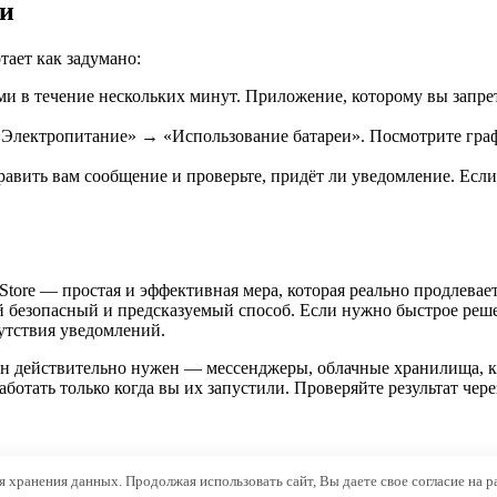
ли
тает как задумано:
и в течение нескольких минут. Приложение, которому вы запрети
лектропитание» → «Использование батареи». Посмотрите график
авить вам сообщение и проверьте, придёт ли уведомление. Если
tore — простая и эффективная мера, которая реально продлевает
 безопасный и предсказуемый способ. Если нужно быстрое реше
утствия уведомлений.
 он действительно нужен — мессенджеры, облачные хранилища, 
отать только когда вы их запустили. Проверяйте результат чере
ля хранения данных. Продолжая использовать сайт, Вы даете свое согласие на 