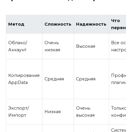
Что
Метод
Сложность
Надежность
перенос
Облако/
Очень
Все осн
Высокая
Аккаунт
низкая
настрой
Копирование
Профили
Средняя
Средняя
AppData
плагины,
Экспорт/
Очень
Только
Низкая
Импорт
высокая
конфигу
Системн