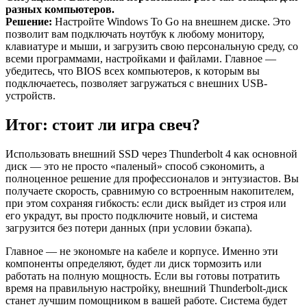
разных компьютеров.
Решение:
Настройте Windows To Go на внешнем диске. Это
позволит вам подключать ноутбук к любому монитору,
клавиатуре и мыши, и загрузить свою персональную среду, со
всеми программами, настройками и файлами. Главное —
убедитесь, что BIOS всех компьютеров, к которым вы
подключаетесь, позволяет загружаться с внешних USB-
устройств.
Итог: стоит ли игра свеч?
Использовать внешний SSD через Thunderbolt 4 как основной
диск — это не просто «паленый» способ сэкономить, а
полноценное решение для профессионалов и энтузиастов. Вы
получаете скорость, сравнимую со встроенным накопителем,
при этом сохраняя гибкость: если диск выйдет из строя или
его украдут, вы просто подключите новый, и система
загрузится без потери данных (при условии бэкапа).
Главное — не экономьте на кабеле и корпусе. Именно эти
компоненты определяют, будет ли диск тормозить или
работать на полную мощность. Если вы готовы потратить
время на правильную настройку, внешний Thunderbolt-диск
станет лучшим помощником в вашей работе. Система будет