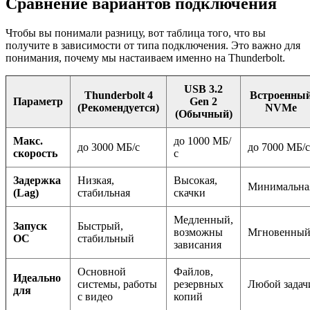
Сравнение вариантов подключения
Чтобы вы понимали разницу, вот таблица того, что вы
получите в зависимости от типа подключения. Это важно для
понимания, почему мы настаиваем именно на Thunderbolt.
USB 3.2
Thunderbolt 4
Встроенны
Параметр
Gen 2
(Рекомендуется)
NVMe
(Обычный)
Макс.
до 1000 МБ/
до 3000 МБ/с
до 7000 МБ/с
скорость
с
Задержка
Низкая,
Высокая,
Минимальна
(Lag)
стабильная
скачки
Медленный,
Запуск
Быстрый,
возможны
Мгновенны
ОС
стабильный
зависания
Основной
Файлов,
Идеально
системы, работы
резервных
Любой задач
для
с видео
копий