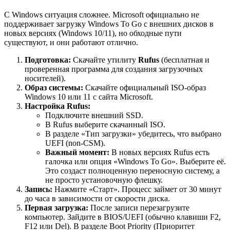
С Windows ситуация сложнее. Microsoft официально не
поддерживает загрузку Windows To Go с внешних дисков в
новых версиях (Windows 10/11), но обходные пути
существуют, и они работают отлично.
Подготовка:
Скачайте утилиту
Rufus
(бесплатная и
проверенная программа для создания загрузочных
носителей).
Образ системы:
Скачайте официальный ISO-образ
Windows 10 или 11 с сайта Microsoft.
Настройка Rufus:
Подключите внешний SSD.
В Rufus выберите скачанный ISO.
В разделе «Тип загрузки» убедитесь, что выбрано
UEFI (non-CSM).
Важный момент:
В новых версиях Rufus есть
галочка или опция «Windows To Go». Выберите её.
Это создаст полноценную переносную систему, а
не просто установочную флешку.
Запись:
Нажмите «Старт». Процесс займет от 30 минут
до часа в зависимости от скорости диска.
Первая загрузка:
После записи перезагрузите
компьютер. Зайдите в BIOS/UEFI (обычно клавиши F2,
F12 или Del). В разделе Boot Priority (Приоритет