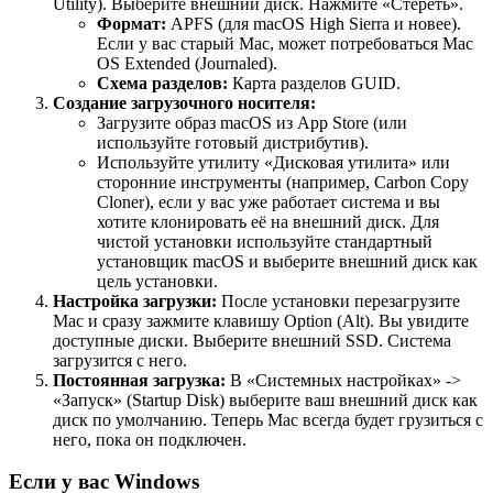
Utility). Выберите внешний диск. Нажмите «Стереть».
Формат:
APFS (для macOS High Sierra и новее).
Если у вас старый Mac, может потребоваться Mac
OS Extended (Journaled).
Схема разделов:
Карта разделов GUID.
Создание загрузочного носителя:
Загрузите образ macOS из App Store (или
используйте готовый дистрибутив).
Используйте утилиту «Дисковая утилита» или
сторонние инструменты (например, Carbon Copy
Cloner), если у вас уже работает система и вы
хотите клонировать её на внешний диск. Для
чистой установки используйте стандартный
установщик macOS и выберите внешний диск как
цель установки.
Настройка загрузки:
После установки перезагрузите
Mac и сразу зажмите клавишу Option (Alt). Вы увидите
доступные диски. Выберите внешний SSD. Система
загрузится с него.
Постоянная загрузка:
В «Системных настройках» ->
«Запуск» (Startup Disk) выберите ваш внешний диск как
диск по умолчанию. Теперь Mac всегда будет грузиться с
него, пока он подключен.
Если у вас Windows