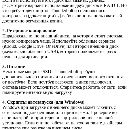
Если вы используете этот диск для важных данных,
рассмотрите вариант использования двух дисков в RAID 1. Но
это требует двух портов Thunderbolt и специального
контроллера (док-станции). Для большинства пользователей
достаточно регулярных копий.
2. Резервное копирование
Парадоксально, но внешний диск, на котором стоит система,
нужно копировать чаще. Используйте облачные сервисы
(iCloud, Google Drive, OneDrive) или второй внешний диск
(желательно обычный USB), который подключается раз в
неделю для архивации.
3. Питание
Некоторые мощные SSD с Thunderbolt требуют
дополнительного питания или очень качественного питания
от ноутбука. Если ноутбук разряжен, а диск подключен,
система может отключиться. Старайтесь работать от сети, если
планируете интенсивную нагрузку.
4. Скрипты автозапуска (для Windows)
Windows при загрузке с внешнего диска может глючить с
сетевыми подключениями или принтерами. Проверьте все
свои настройки принтеров и картридеров после первой
установки. Если они не работают, переустановите драйверы
принтера ещё раз уже на внешнем диске.