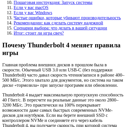
Пошаговая инструкция: Запуск системы
Если у вас macOS
Если у вас Windows
Частые ошибки, которые убивают производительность
Рекомендации: как сделать систему надежной
Сценарии выбора: что делать в вашей ситуации
Итог: стоит ли игра свеч?
Почему Thunderbolt 4 меняет правила
игры
Главная проблема внешних дисков в прошлом была в
скорости. Обычный USB 3.0 или USB-C (без поддержки
Thunderbolt) часто давал скорость чтения/записи в районе 400–
500 МБ/с. Этого хватало для документов, но система на таком
диске «тормозила» при запуске программ или обновлении.
Thunderbolt 4 выдает максимальную пропускную способность
40 Гбит/с. В пересчете на реальные данные это около 2800–
3200 МБ/с. Это практически на 100% перекрывает
возможности даже самых быстрых современных NVMe-
дисков для ноутбуков. Если вы берете внешний SSD с
контроллером NVMe и соединяете его через кабель
Thunderbolt 4, вы получаете скорость, при которой система