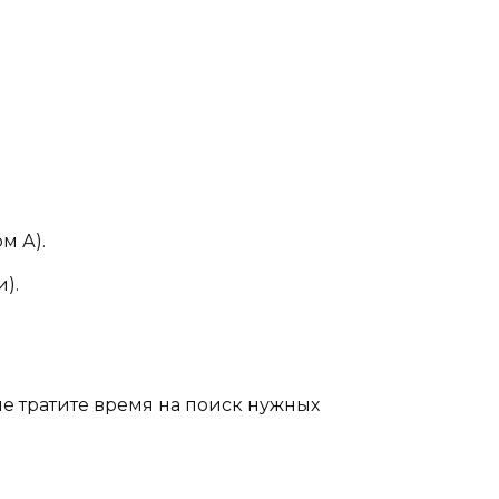
м А).
).
не тратите время на поиск нужных