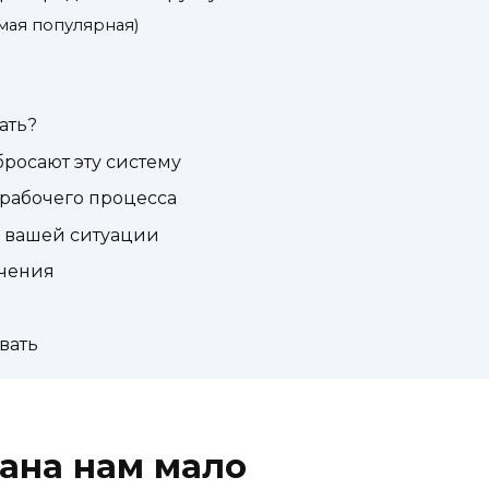
амая популярная)
ать?
росают эту систему
 рабочего процесса
в вашей ситуации
ичения
вать
ана нам мало