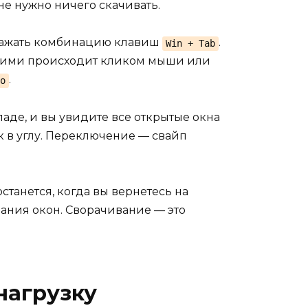
е нужно ничего скачивать.
и нажать комбинацию клавиш
.
Win + Tab
у ними происходит кликом мыши или
.
о
паде, и вы увидите все открытые окна
к в углу. Переключение — свайп
станется, когда вы вернетесь на
вания окон. Сворачивание — это
нагрузку