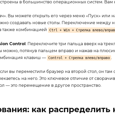
встроены в большинство операционных систем. Вам н
ач». Вы можете открыть его через меню «Пуск» ил
можно создавать новые столы. Переключение межд
 а также комбинацией
Ctrl + Win + Стрелка влево/вправ
sion Control
. Переключите три пальца вверх на трек
лы можно, потянув пальцем вправо и нажав на плюси
Комбинация клавиш —
.
Control + Стрелка влево/вправо
ли вы переместили браузер на второй стол, он там о
лекаетесь на него. Это ключевое отличие от сворачи
ол — это перемещение в другое пространство.
вания: как распределить 