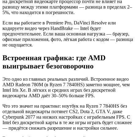
на дискретной видеокарте процессор почти не влияет на
разницу между этими платформами — разница в пределах 2–
5%, что находится в погрешности.
Если вы работаете в Premiere Pro, DaVinci Resolve или
кодируете видео через HandBrake — Intel будет
предпочтительнее. Если ваша основная нагрузка — браузер,
офисные приложения, фото, лёгкая работа с кодом — разница
не ощущается.
Встроенная графика: где AMD
выигрывает безоговорочно
Это одно из главных реальных различий. Встроенное видео
AMD Radeon 780M (в Ryzen 7 7840HS) заметно мощнее, чем
Intel Iris Xe. В лёгких и средних играх без дискретной
видеокарты AMD даёт 30–50% больше FPS.
Что это значит на практике: ноутбук на Ryzen 7 7840HS без
отдельной видеокарты потянет CS2, Dota 2, GTA V, даже
Cyberpunk 2077 на низких настройках с играбельным FPS. С
Intel без дискретной карты в те же игры играть будет сложнее
— придётся снижать разрешение и настройки сильнее.