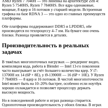
AMD Ryzen 7 7040H — это линейка на архитектуре Zen 4:
Ryzen 5 7540HS, Ryzen 7 7840HS. Все ядра одинаковые,
мощные, 8 ядер и 16 потоков у старшей модели. Встроенная
графика на базе RDNA 3 — это одно из главных преимуществ
платформы.
Обе платформы поддерживают DDR5 и LPDDR5, обе
производятся по техпроцессу 4–7 нм. На бумаге они очень
близки. Разница проявляется в деталях.
Производительность в реальных
задачах
В тяжёлых многопоточных нагрузках — рендеринг видео,
компиляция кода, работа в Blender — Intel 13-го поколения
часто выигрывает за счёт большего количества ядер. У i7-
13700H их 14 (6P + 8E), у i9-13900H — 16 (6P + 10E). У Ryzen
7 7840HS — 8 ядер и 16 потоков. В чистой многопоточности
Intel может быть на 10–20% быстрее, особенно если ноутбук
хорошо охлаждается и позволяет процессору держать
высокую мощность.
Но в повседневной работе и играх разница стирается.
Однопоточная производительность у обоих близка. В играх