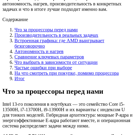
автономность, нагрев, производительность в конкретных
задачах и что в итоге лучше подходит именно вам.
Содержание
Что за процессоры перед нами
Производительность в реальных задачах
Встроенная графика: где AMD выигрывает
безоговорочно
Автономность и нагрев
Сравнение ключевых параметров
Что выбрать в зависимости от ситуации
Частые ошибки при выборе
На что смотреть при покупке, помимо процессора
Итог
Что за процессоры перед нами
Intel 13-го поколения в ноутбуках — это семейство Core i5-
13500H, i7-13700H, i9-13900H и их варианты с индексом U
для тонких моделей. Гибридная архитектура: мощные P-ядра и
энергоэффективные E-ядра работают вместе, и операционная
система распределяет задачи между ними.