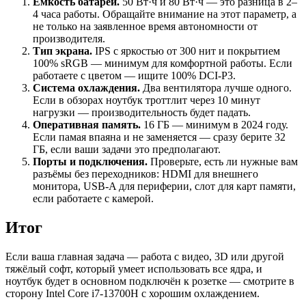
Ёмкость батареи.
50 Вт·ч и 80 Вт·ч — это разница в 2–
4 часа работы. Обращайте внимание на этот параметр, а
не только на заявленное время автономности от
производителя.
Тип экрана.
IPS с яркостью от 300 нит и покрытием
100% sRGB — минимум для комфортной работы. Если
работаете с цветом — ищите 100% DCI-P3.
Система охлаждения.
Два вентилятора лучше одного.
Если в обзорах ноутбук троттлит через 10 минут
нагрузки — производительность будет падать.
Оперативная память.
16 ГБ — минимум в 2024 году.
Если памая впаяна и не заменяется — сразу берите 32
ГБ, если ваши задачи это предполагают.
Порты и подключения.
Проверьте, есть ли нужные вам
разъёмы без переходников: HDMI для внешнего
монитора, USB-A для периферии, слот для карт памяти,
если работаете с камерой.
Итог
Если ваша главная задача — работа с видео, 3D или другой
тяжёлый софт, который умеет использовать все ядра, и
ноутбук будет в основном подключён к розетке — смотрите в
сторону Intel Core i7-13700H с хорошим охлаждением.