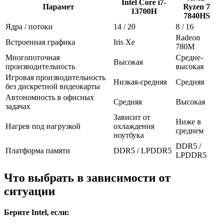
Intel Core i7-
Парамет
Ryzen 7
13700H
7840HS
Ядра / потоки
14 / 20
8 / 16
Radeon
Встроенная графика
Iris Xe
780M
Многопоточная
Средне-
Высокая
производительность
высокая
Игровая производительность
Низкая-средняя
Средняя
без дискретной видеокарты
Автономность в офисных
Средняя
Высокая
задачах
Зависит от
Ниже в
Нагрев под нагрузкой
охлаждения
среднем
ноутбука
DDR5 /
Платформа памяти
DDR5 / LPDDR5
LPDDR5
Что выбрать в зависимости от
ситуации
Берите Intel, если: